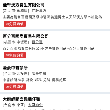
佳軒漢方養生有限公司
[新北市-永和區]
佳軒漢方
主要為銷售百歲國寶級中醫師姜通博士以天然漢方草本植物為基
礎，用心研發之養生茶
免費詢價
百分百國際貿易有限公司
[桃園市-中壢區]
百分百
百分百國際貿易有限公司-專營情趣用品~百分百情趣用品
免費詢價
隆豪中醫診所
[台北市-北投區]
隆豪中醫
中醫診所推拿 針灸 婦科 兒科 傷科處理
免費詢價
大廚師關公雞桶仔雞
[台南市-東區]
大廚師企