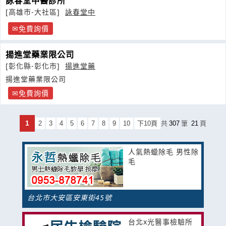
詠春堂中醫診所
[高雄市-大社區]
詠春堂中
免費詢價
揚進堂藥業限公司
[彰化縣-彰化市]
揚進堂藥
揚進堂藥業限公司
免費詢價
1
2
3
4
5
6
7
8
9
10
下10頁
共
307
筆
21
頁
人氣熱蠟除毛 男性除
毛
台北市大安區安東街45號
台北x光醫事檢驗所