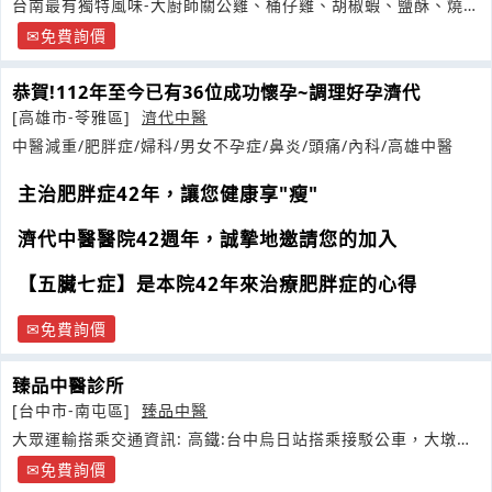
台南最有獨特風味-大廚師關公雞、桶仔雞、胡椒蝦、鹽酥、燒
烤、滷味創業系列
免費詢價
恭賀!112年至今已有36位成功懷孕~調理好孕濟代
[高雄市-苓雅區]
濟代中醫
中醫減重/肥胖症/婦科/男女不孕症/鼻炎/頭痛/內科/高雄中醫
主治肥胖症42年，讓您健康享"瘦"
濟代中醫醫院42週年，誠摯地邀請您的加入
【五臟七症】是本院42年來治療肥胖症的心得
免費詢價
臻品中醫診所
[台中市-南屯區]
臻品中醫
大眾運輸搭乘交通資訊: 高鐵:台中烏日站搭乘接駁公車，大墩路
與五權西路口下
免費詢價