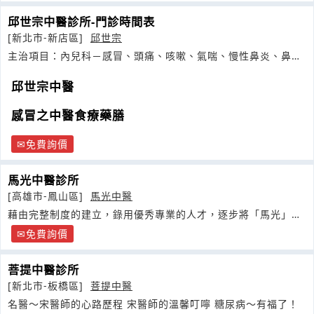
邱世宗中醫診所-門診時間表
[新北市-新店區]
邱世宗
主治項目：內兒科－感冒、頭痛、咳嗽、氣喘、慢性鼻炎、鼻過
敏、眩暈
邱世宗中醫
感冒之中醫食療藥膳
免費詢價
馬光中醫診所
[高雄市-鳳山區]
馬光中醫
藉由完整制度的建立，錄用優秀專業的人才，逐步將「馬光」中
醫的品牌
免費詢價
菩提中醫診所
[新北市-板橋區]
菩提中醫
名醫～宋醫師的心路歷程 宋醫師的溫馨叮嚀 糖尿病～有福了！