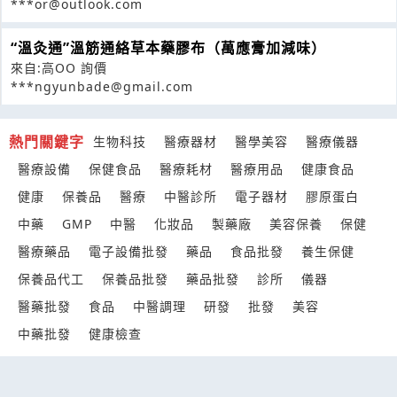
***or@outlook.com
“溫灸通”溫筋通絡草本藥膠布（萬應膏加減味）
來自:高OO 詢價
***ngyunbade@gmail.com
熱門關鍵字
生物科技
醫療器材
醫學美容
醫療儀器
醫療設備
保健食品
醫療耗材
醫療用品
健康食品
健康
保養品
醫療
中醫診所
電子器材
膠原蛋白
中藥
GMP
中醫
化妝品
製藥廠
美容保養
保健
醫療藥品
電子設備批發
藥品
食品批發
養生保健
保養品代工
保養品批發
藥品批發
診所
儀器
醫藥批發
食品
中醫調理
研發
批發
美容
中藥批發
健康檢查