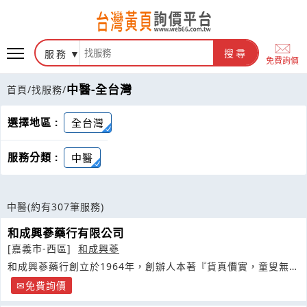
服務
搜尋
免費詢價
中醫-全台灣
首頁
/
找服務
/
選擇地區 :
全台灣
服務分類 :
中醫
中醫
(約有307筆服務)
和成興蔘藥行有限公司
[嘉義市-西區]
和成興蔘
和成興蔘藥行創立於1964年，創辦人本著『貨真價實，童叟無
欺』
免費詢價