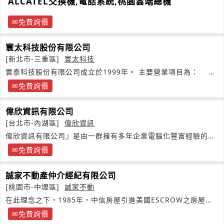
ALCATEL交換機,電話系統,桃園雲端總機
免費詢價
寰太科技股份有限公司
[新北市-三重區]
寰太科技
寰泰科技股份有限公司成立於1999年。 主要營業項目為：
FUSE
免費詢價
偉欣資訊有限公司
[台北市-內湖區]
偉欣資訊
偉欣資訊有限公司』是由一群擁有多年企業電腦化豐富經驗的夥
伴所組成的團隊
免費詢價
誠家不動產仲介經紀有限公司
[桃園市-中壢區]
誠家不動
在此理念之下，1985年，中信房屋引進美國ESCROW之房屋交
易安全制度
免費詢價