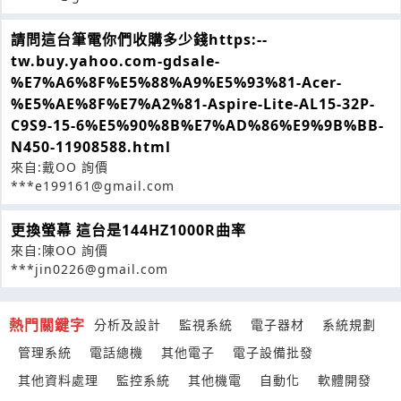
請問這台筆電你們收購多少錢https:--
tw.buy.yahoo.com-gdsale-
%E7%A6%8F%E5%88%A9%E5%93%81-Acer-
%E5%AE%8F%E7%A2%81-Aspire-Lite-AL15-32P-
C9S9-15-6%E5%90%8B%E7%AD%86%E9%9B%BB-
N450-11908588.html
來自:戴OO 詢價
***e199161@gmail.com
更換螢幕 這台是144HZ1000R曲率
來自:陳OO 詢價
***jin0226@gmail.com
熱門關鍵字
分析及設計
監視系統
電子器材
系統規劃
管理系統
電話總機
其他電子
電子設備批發
其他資料處理
監控系統
其他機電
自動化
軟體開發