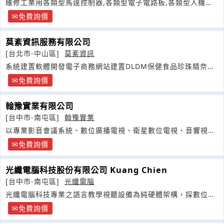
維修工業用各類型馬達控制器,各類型電子電路板,各類型人機介
面控制顯示器
免費詢價
莫紊資訊服務有限公司
[台北市-中山區]
莫紊資訊
系統建置軟體開發電子商務網站建置DLDM保健食品珍珠精奈米
保養樟芝
免費詢價
翰豫實業有限公司
[台中市-南屯區]
翰豫實業
以專業影音會議系統、數位廣播電視、衛星數位電視、音響視聽
設備、
免費詢價
光纖電腦科技股份有限公司 Kuang Chien
[台中市-南屯區]
光纖電腦
光纖電腦科技專業之語言教學視聽設備為純硬體架構，採數位控
制方式及類比訊號傳輸音源
免費詢價