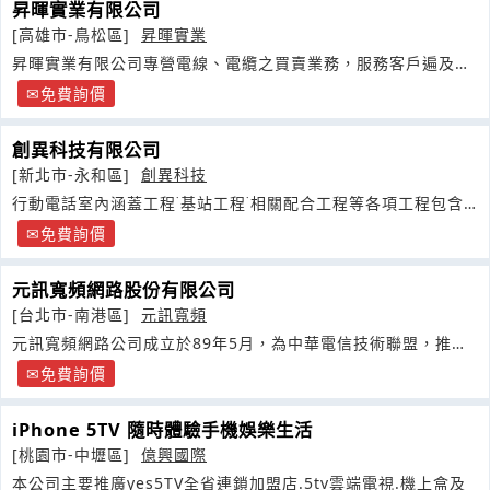
昇暉實業有限公司
[高雄市-鳥松區]
昇暉實業
昇暉實業有限公司專營電線、電纜之買賣業務，服務客戶遍及全
省，包含各公家機關
免費詢價
創異科技有限公司
[新北市-永和區]
創異科技
行動電話室內涵蓋工程˙基站工程˙相關配合工程等各項工程包含
規劃站台會勘設計施工
免費詢價
元訊寬頻網路股份有限公司
[台北市-南港區]
元訊寬頻
元訊寬頻網路公司成立於89年5月，為中華電信技術聯盟，推廣
中華電信的
免費詢價
iPhone 5TV 隨時體驗手機娛樂生活
[桃園市-中壢區]
億興國際
本公司主要推廣yes5TV全省連鎖加盟店.5tv雲端電視.機上盒及