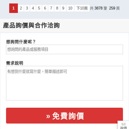
1
2
3
4
5
6
7
8
9
10
下10頁
共
3878
筆
259
頁
產品詢價與合作洽詢
想詢問什麼呢？
需求說明
免費詢價
詢價