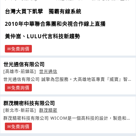
台灣大買下凱擘 獨霸有線系統
2010年中華聯合集團和央視合作線上直播
黃仲崑、LULU代言科技新趨勢
免費詢價
世光通信有限公司
[高雄市-前鎮區]
世光通信
世光通信有限公司 誠摯為您服務。大高雄地區專賣『威寶』智慧
型手機的先驅
免費詢價
群茂精密科技有限公司
[新北市-新莊區]
群茂精密
群茂精密科技有限公司 WICOM是一個高科技的設計，製造和出
口公司
免費詢價