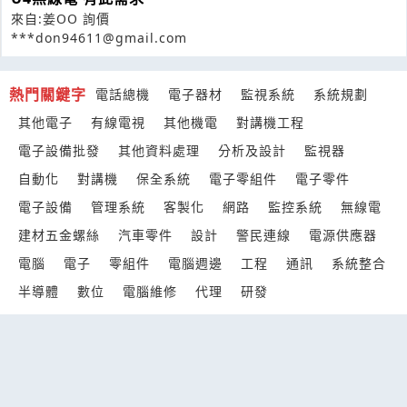
來自:姜OO 詢價
***don94611@gmail.com
熱門關鍵字
電話總機
電子器材
監視系統
系統規劃
其他電子
有線電視
其他機電
對講機工程
電子設備批發
其他資料處理
分析及設計
監視器
自動化
對講機
保全系統
電子零組件
電子零件
電子設備
管理系統
客製化
網路
監控系統
無線電
建材五金螺絲
汽車零件
設計
警民連線
電源供應器
電腦
電子
零組件
電腦週邊
工程
通訊
系統整合
半導體
數位
電腦維修
代理
研發