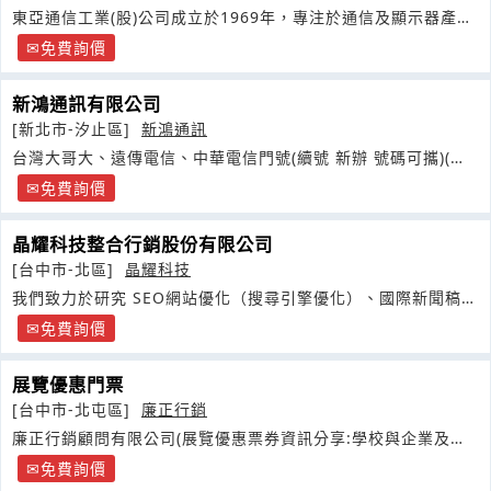
東亞通信工業(股)公司成立於1969年，專注於通信及顯示器產品
開發生產工作
免費詢價
新鴻通訊有限公司
[新北市-汐止區]
新鴻通訊
台灣大哥大、遠傳電信、中華電信門號(續號 新辦 號碼可攜)(原
廠台製配件零售批發
免費詢價
晶耀科技整合行銷股份有限公司
[台中市-北區]
晶耀科技
我們致力於研究 SEO網站優化（搜尋引擎優化）、國際新聞稿發
布與外貿
免費詢價
展覽優惠門票
[台中市-北屯區]
廉正行銷
廉正行銷顧問有限公司(展覽優惠票券資訊分享:學校與企業及軍
公教團體團購優惠專案
免費詢價