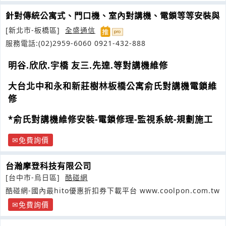
針對傳統公寓式、門口機、室內對講機、電鎖等等安裝與
[新北市-板橋區]
全盛通信
服務電話:(02)2959-6060 0921-432-888
明谷.欣欣.宇橋 友三.先達.等對講機維修
大台北中和永和新莊樹林板橋公寓俞氏對講機電鎖維
修
*俞氏對講機維修安裝-電鎖修理-監視系統-規劃施工
免費詢價
台瀚摩登科技有限公司
[台中市-烏日區]
酷碰網
酷碰網-國內最hito優惠折扣券下載平台 www.coolpon.com.tw
免費詢價