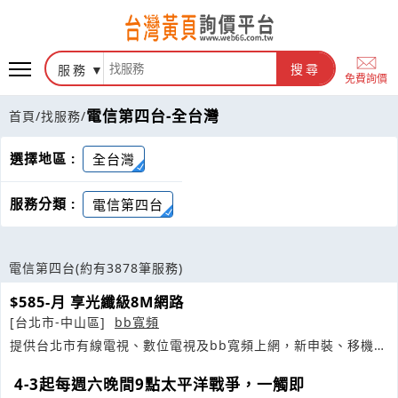
服務
搜尋
免費詢價
電信第四台-全台灣
首頁
/
找服務
/
選擇地區 :
全台灣
服務分類 :
電信第四台
電信第四台
(約有3878筆服務)
$585-月 享光纖級8M網路
[台北市-中山區]
bb寬頻
提供台北市有線電視、數位電視及bb寬頻上網，新申裝、移機四
小時快速申裝中心
4-3起每週六晚間9點太平洋戰爭，一觸即