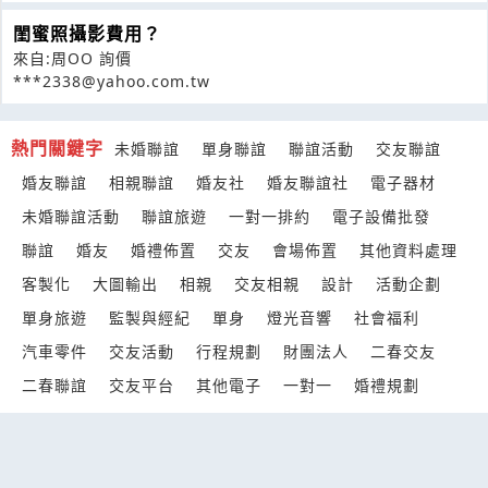
閨蜜照攝影費用？
來自:周OO 詢價
***2338@yahoo.com.tw
熱門關鍵字
未婚聯誼
單身聯誼
聯誼活動
交友聯誼
婚友聯誼
相親聯誼
婚友社
婚友聯誼社
電子器材
未婚聯誼活動
聯誼旅遊
一對一排約
電子設備批發
聯誼
婚友
婚禮佈置
交友
會場佈置
其他資料處理
客製化
大圖輸出
相親
交友相親
設計
活動企劃
單身旅遊
監製與經紀
單身
燈光音響
社會福利
汽車零件
交友活動
行程規劃
財團法人
二春交友
二春聯誼
交友平台
其他電子
一對一
婚禮規劃