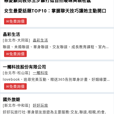
戀愛顧問教你五步驟打造自然曖昧與親密感
女生最愛話題TOP10：掌握聊天技巧讓她主動開口
免費詢價
晶彩生活
[台北市-大同區]
晶彩生活
聯誼、未婚聯誼、單身聯誼、交友聯誼、成長教育課程、室內聯
誼、戶外踏青
免費詢價
一觸科技股份有限公司
[台北市-松山區]
一觸科技
lovebook、追尋完美互動、贈送365告別單身計畫、好姻緣要從
當朋友開始
免費詢價
國外旅遊
[新北市-中和區]
好好玩旅
好好玩旅行社-單身朋友旅遊為主要服務:交友,聯誼,相親,約會,