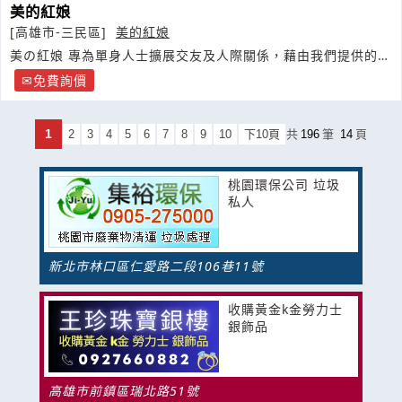
美的紅娘
[高雄市-三民區]
美的紅娘
美の紅娘 專為單身人士擴展交友及人際關係，藉由我們提供的多
方面的交友聯誼
免費詢價
1
2
3
4
5
6
7
8
9
10
下10頁
共
196
筆
14
頁
桃園環保公司 垃圾
私人
新北市林口區仁愛路二段106巷11號
收購黃金k金勞力士
銀飾品
高雄市前鎮區瑞北路51號