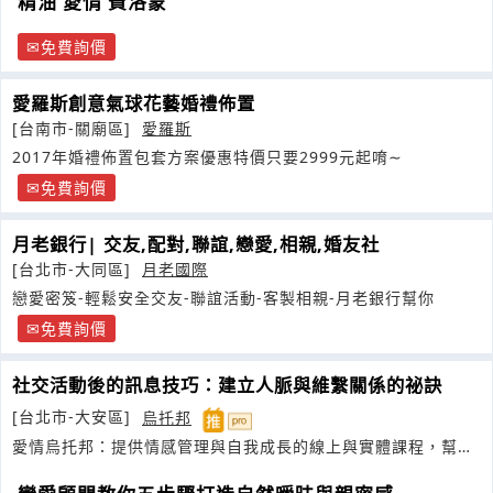
精油 愛情 費洛蒙
免費詢價
愛羅斯創意氣球花藝婚禮佈置
[台南市-關廟區]
愛羅斯
2017年婚禮佈置包套方案優惠特價只要2999元起唷∼
免費詢價
月老銀行| 交友,配對,聯誼,戀愛,相親,婚友社
[台北市-大同區]
月老國際
戀愛密笈-輕鬆安全交友-聯誼活動-客製相親-月老銀行幫你‎
免費詢價
社交活動後的訊息技巧：建立人脈與維繫關係的祕訣
[台北市-大安區]
烏托邦
愛情烏托邦：提供情感管理與自我成長的線上與實體課程，幫助
你提升情商