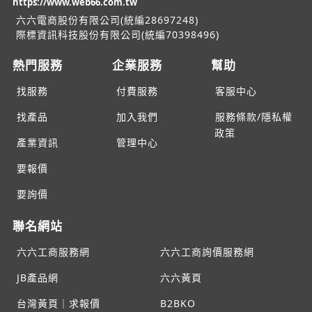
https://www.web66.com.tw
六六電商股份有限公司(統編28697248)
際標資訊科技股份有限公司(統編70398496)
熱門服務
企業服務
幫助
找服務
付費服務
客服中心
找產品
加入我們
服務條款/隱私權
政策
產業資訊
管理中心
要報價
要詢價
聯名網站
六六工商服務網
六六工商詢價服務網
JB產品網
六六黃頁
台灣黃頁｜求報價
B2BKO