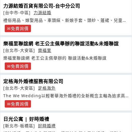
力源結婚百貨有限公司-台中分公司
[台中市-中區]
力源結婚
禮俗用品、嫁娶用品、車頭綵、新娘手套、頭紗、蓬裙、兒童服
飾等相關配套系列產品
免費詢價
樂福里聯誼網 老王公主佩舉辦的聯誼活動&未婚聯誼
[台北市-大安區]
樂福里
樂福里聯誼網 老王公主佩舉辦的 聯誼活動&未婚聯誼
免費詢價
定格海外婚禮服務有限公司
[台北市-大安區]
定格海外
The We Wedding以輕奢華海外婚禮的全新概念主軸為追求高
品質需求新人打造專屬婚禮
免費詢價
日光公寓 | 好時婚禮
[新北市-板橋區]
好時婚禮