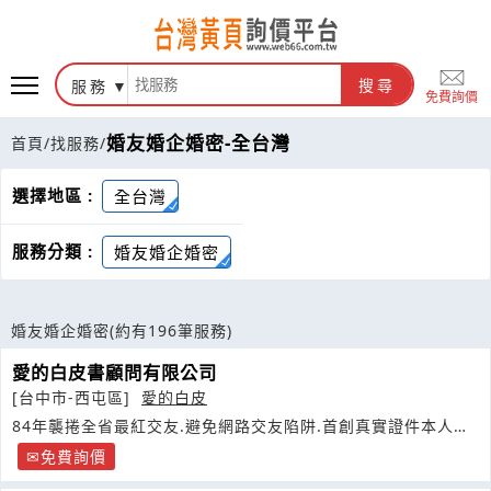
服務
搜尋
免費詢價
婚友婚企婚密-全台灣
首頁
/
找服務
/
選擇地區 :
全台灣
服務分類 :
婚友婚企婚密
婚友婚企婚密
(約有196筆服務)
愛的白皮書顧問有限公司
[台中市-西屯區]
愛的白皮
84年襲捲全省最紅交友.避免網路交友陷阱.首創真實證件本人親
自建檔
免費詢價