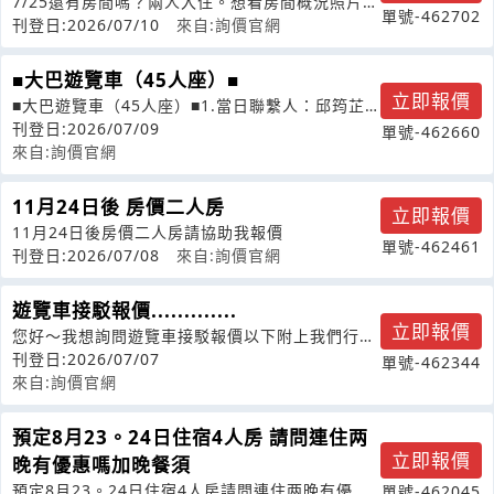
7/25還有房間嗎？兩人入住。想看房間概況照片和
單號-462702
價格。
刊登日:2026/07/10
來自:詢價官網
■大巴遊覽車（45人座）■
立即報價
■大巴遊覽車（45人座）■1.當日聯繫人：邱筠芷2.
手機號碼：090838331
刊登日:2026/07/09
單號-462660
來自:詢價官網
11月24日後 房價二人房
立即報價
11月24日後房價二人房請協助我報價
單號-462461
刊登日:2026/07/08
來自:詢價官網
遊覽車接駁報價.............
立即報價
您好～我想詢問遊覽車接駁報價以下附上我們行程
接駁的資訊日期：8/27（四）09:
刊登日:2026/07/07
單號-462344
來自:詢價官網
預定8月23。24日住宿4人房 請問連住两
立即報價
晚有優惠嗎加晚餐須
預定8月23。24日住宿4人房請問連住两晚有優惠
單號-462045