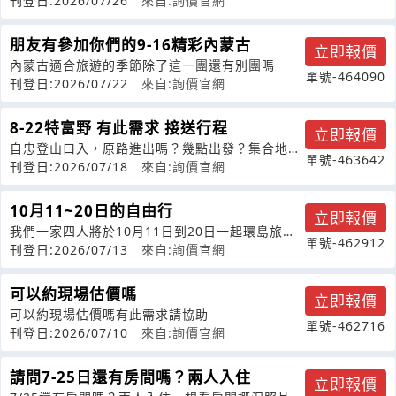
物園-企鵝遊行)相關行程
刊登日:2026/07/26
來自:詢價官網
朋友有參加你們的9-16精彩內蒙古
立即報價
內蒙古適合旅遊的季節除了這一團還有別團嗎
單號-464090
刊登日:2026/07/22
來自:詢價官網
8-22特富野 有此需求 接送行程
立即報價
自忠登山口入，原路進出嗎？幾點出發？集合地
單號-463642
點？我住新竹市慈雲路。
刊登日:2026/07/18
來自:詢價官網
10月11~20日的自由行
立即報價
我們一家四人將於10月11日到20日一起環島旅
單號-462912
行，後面的台北行程如果必要也需要導
刊登日:2026/07/13
來自:詢價官網
可以約現場估價嗎
立即報價
可以約現場估價嗎有此需求請協助
單號-462716
刊登日:2026/07/10
來自:詢價官網
請問7-25日還有房間嗎？兩人入住
立即報價