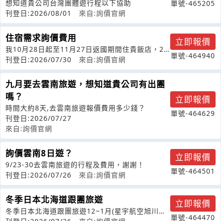
想知道貴公司台灣團體遊行程以下協助
單號-465205
刊登日:2026/08/01
來自:詢價官網
住宿需求詢價費用
立即報價
我10月28日起至11月27日返國期間住貴飯店，2
單號-464940
人1室。可否給予優惠並預定。謝
刊登日:2026/07/30
來自:詢價官網
九月要去雲南旅遊，想知道貴公司有出團
嗎？
立即報價
時間大約8天,去雲南旅遊報價費用多少錢？
單號-464629
刊登日:2026/07/27
來自:詢價官網
詢價雲南8日遊？
立即報價
9/23-30去雲南旅遊的行程及費用，謝謝！
單號-464501
刊登日:2026/07/26
來自:詢價官網
冬季日本北海道跟團旅遊
立即報價
冬季日本北海道跟團旅遊12~1月(星宇航空旭川動
單號-464470