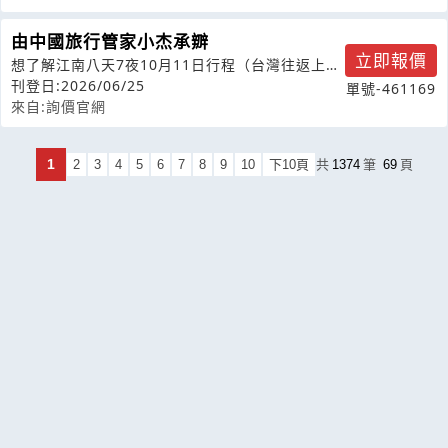
由中國旅行管家小杰承辧
立即報價
想了解江南八天7夜10月11日行程（台灣往返上海
機票）及總費用？
刊登日:2026/06/25
單號-461169
來自:詢價官網
1
2
3
4
5
6
7
8
9
10
下10頁
共
1374
筆
69
頁