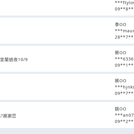
***ftyl
09**8**
程
季OO
***mau
28**7**
蔡OO
***633
宜蘭過夜10/9
09**1**
蔡OO
***hjnk
09**7**
姚OO
***an0
?謝謝您
09**2**