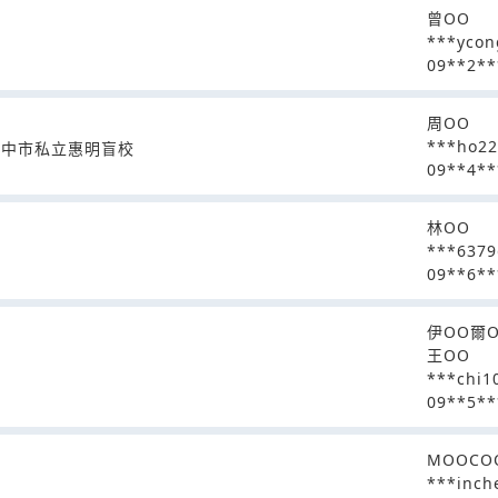
曾OO
***yco
09**2**
周OO
***ho22
台中市私立惠明盲校
09**4**
林OO
***637
09**6**
伊OO爾
王OO
***chi1
09**5**
MOOCO
***inch