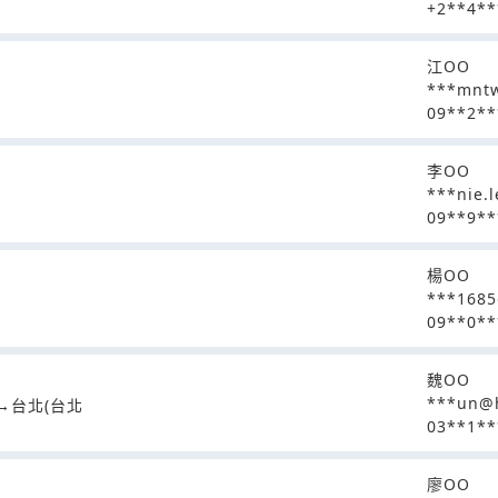
+2**4**
江OO
***mnt
09**2**
李OO
***nie.
09**9**
楊OO
***1685
09**0**
魏OO
***un@h
館↔台北(台北
03**1**
廖OO