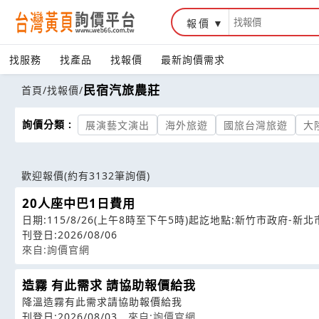
報價
找服務
找產品
找報價
最新詢價需求
民宿汽旅農莊
首頁
/
找報價
/
詢價分類 :
展演藝文演出
海外旅遊
國旅台灣旅遊
大
歡迎報價
(約有3132筆詢價)
20人座中巴1日費用
日期:115/8/26(上午8時至下午5時)起訖地點:新竹市政府-新北
刊登日:2026/08/06
來自:詢價官網
造霧 有此需求 請協助報價給我
降溫造霧有此需求請協助報價給我
刊登日:2026/08/03
來自:詢價官網