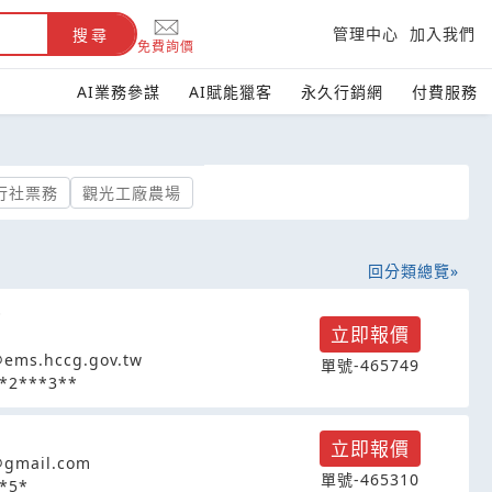
管理中心
加入我們
搜尋
免費詢價
AI業務參謀
AI賦能獵客
永久行銷網
付費服務
行社票務
觀光工廠農場
回分類總覽
O
立即報價
ems.hccg.gov.tw
單號-465749
*2***3**
立即報價
@gmail.com
單號-465310
*5*