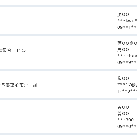
吳OO
***kwu
09**1**
萍OO劇
周OO
集合、11:3
***.the
09**9**
敝OO
***17@y
否給予優惠並預定。謝
1-**9**
曾OO
曾OO
***300
09**0**