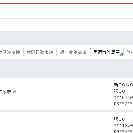
陸港澳旅遊
休閒運動場館
飯店會館商旅
民宿汽旅農莊
旅
新OO政
張OO
市政府-桃
***641@
03**2**
張OO
***162
09**4**