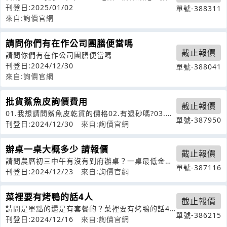
60人活動目的：新春團拜
刊登日:2025/01/02
單號-388311
來自:詢價官網
請問你們有在作公司團膳便當嗎
截止報價
請問你們有在作公司團膳便當嗎
刊登日:2024/12/30
單號-388041
來自:詢價官網
批貨鯊魚皮詢價費用
截止報價
01.我想請問鯊魚皮乾貨的價格02.有退砂嗎?03.有
單號-387950
無最低採購數量04.黑鯊還
刊登日:2024/12/30
來自:詢價官網
辦桌一桌大概多少 請報價
截止報價
請問農曆初三中午有沒有到府辦桌？一桌最低金額
單號-387116
多少？
刊登日:2024/12/23
來自:詢價官網
菜裡要有烤鴨的話4人
截止報價
請問是單點的還是有套餐的？菜裡要有烤鴨的話4
單號-386215
個人（3大1小）大概多少價位
刊登日:2024/12/16
來自:詢價官網