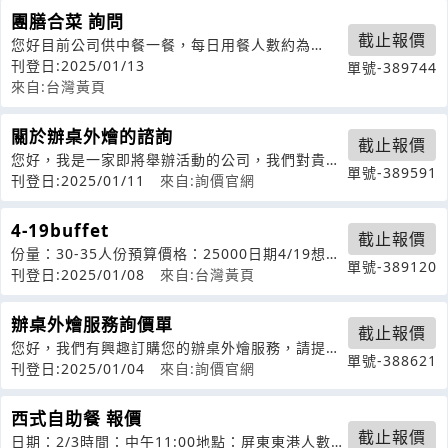
團膳合菜 詢問
截止報價
您好目前公司供中餐一餐，每日用餐人數約為
40~50人，每人金額為80元。地址:3
刊登日:2025/01/13
單號-389744
來自:台灣黃頁
關於辦桌外燴的諮詢
截止報價
您好，我是一家即將舉辦活動的公司，我們對貴公
單號-389591
司的辦桌外燴服務很感興趣。我想請問貴
刊登日:2025/01/11
來自:詢價官網
4-19buffet
截止報價
份量：30-35人份預算價格：25000日期4/19想了
單號-389120
解菜單
刊登日:2025/01/08
來自:台灣黃頁
辦桌外燴服務詢價單
截止報價
您好，我們有興趣訂購您的辦桌外燴服務，請提供
單號-388621
以下資訊：1.請問您的辦桌外燴服務包
刊登日:2025/01/04
來自:詢價官網
西式自助餐 報價
截止報價
日期：2/3時間：中午11:00地點：屏東東港人數：