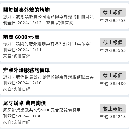
關於辦桌外燴的諮詢
截止報價
您好，我想請教貴公司關於辦桌外燴的相關資訊。
單號-385752
1/158-10桌我想了解貴公司提供
刊登日:2024/12/12
來自:詢價官網
詢問 6000元-桌
截止報價
你好1.請問到府外燴辦桌有嗎2.預計11桌葷桌1桌
素桌3.需提供菜單4.桌椅有含
刊登日:2024/12/11
單號-385555
來自:詢價官網
辦桌外燴服務詢價單
截止報價
您好，我們對貴公司提供的辦桌外燴服務很感興
趣，希望能夠了解更多詳細資訊。以下是我
刊登日:2024/12/10
單號-385480
來自:詢價官網
尾牙辦桌 費用詢價
截止報價
尾牙辦桌桌數共5桌6000元合菜報價費用
刊登日:2024/11/30
單號-384218
來自:詢價官網