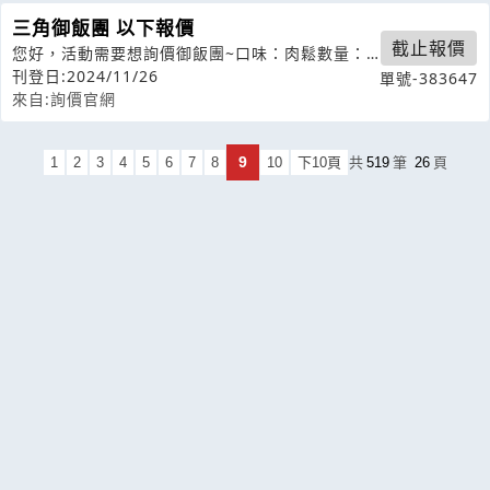
三角御飯團 以下報價
截止報價
您好，活動需要想詢價御飯團~口味：肉鬆數量：
175個需求日期：115/1/10（
刊登日:2024/11/26
單號-383647
來自:詢價官網
9
1
2
3
4
5
6
7
8
10
下10頁
共
519
筆
26
頁