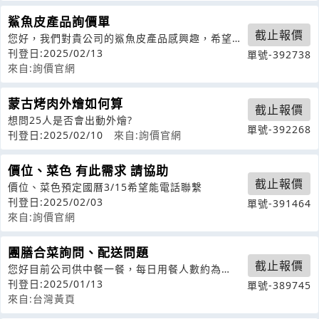
鯊魚皮產品詢價單
截止報價
您好，我們對貴公司的鯊魚皮產品感興趣，希望能
夠瞭解以下信息：1.請問您的鯊魚皮是
刊登日:2025/02/13
單號-392738
來自:詢價官網
蒙古烤肉外燴如何算
截止報價
想問25人是否會出動外燴?
單號-392268
刊登日:2025/02/10
來自:詢價官網
價位、菜色 有此需求 請協助
截止報價
價位、菜色預定國曆3/15希望能電話聯繫
刊登日:2025/02/03
單號-391464
來自:詢價官網
團膳合菜詢問、配送問題
截止報價
您好目前公司供中餐一餐，每日用餐人數約為
40~50人，每人金額為80元。地址:3
刊登日:2025/01/13
單號-389745
來自:台灣黃頁