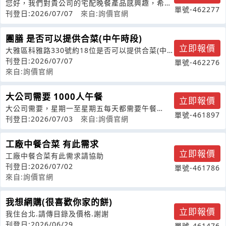
您好，我們對貴公司的宅配晚餐產品感興趣，希望
單號-462277
能夠了解更多詳細資訊。請提供以下信息
刊登日:2026/07/07
來自:詢價官網
團膳 是否可以提供合菜(中午時段)
立即報價
大雅區科雅路330號約18位是否可以提供合菜(中
午時段)
刊登日:2026/07/07
單號-462276
來自:詢價官網
大公司需要 1000人午餐
立即報價
大公司需要，星期一至星期五每天都需要午餐
單號-461897
1000份以上便當給1000人用餐，請你
刊登日:2026/07/03
來自:詢價官網
工廠中餐合菜 有此需求
立即報價
工廠中餐合菜有此需求請協助
刊登日:2026/07/02
單號-461786
來自:詢價官網
我想網購(很喜歡你家的餅)
立即報價
我住台北.請傳目錄及價格.謝謝
刊登日:2026/06/29
單號-461476