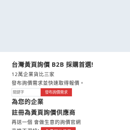
台灣黃頁詢價 B2B 採購首選!
12萬企業貨比三家
發布詢價需求並快速取得報價。
發布詢價需求
為您的企業
註冊為黃頁詢價供應商
再送一個 會做生意的詢價官網