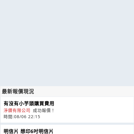
最新報價現況
有沒有小芋頭購買費用
淨鑽有限公司
成功報價！
時間:08/06 22:15
明信片 想印6吋明信片