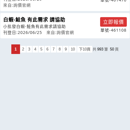
來自:詢價官網
白蝦-鮭魚 有此需求 請協助
立即報價
小批發白蝦-鮭魚有此需求請協助
單號-461108
刊登日:2026/06/25
來自:詢價官網
1
2
3
4
5
6
7
8
9
10
下10頁
共
993
筆
50
頁