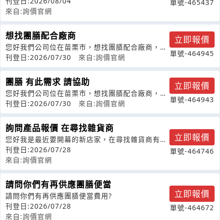
刊登日:2026/08/04
單號-465437
來自:詢價官網
想找團膳配合廠商
立即報價
您好我們公司位在苗栗市，想找團膳配合廠商，做
單號-464945
合菜形式，目前員工人數約160，餐費
刊登日:2026/07/30
來自:詢價官網
團膳 有此需求 請協助
立即報價
您好我們公司位在苗栗市，想找團膳配合廠商，做
單號-464943
合菜形式，目前員工人數約160，餐費
刊登日:2026/07/30
來自:詢價官網
詢問產品報價 在尋找雜貨商
立即報價
您好我是最近要開幕的新店家，在尋找雜貨商有在
網路看到貴公司的資訊所以想留言詢問
刊登日:2026/07/28
單號-464746
來自:詢價官網
請問你們有再供應團膳便當
立即報價
請問你們有再供應團膳便當費用?
刊登日:2026/07/28
單號-464672
來自:詢價官網