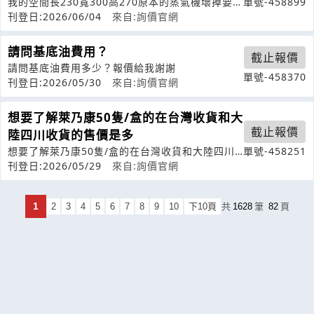
我的空間長230寬300高270原本的蒸氣機壞掉要換
單號-458899
新
刊登日:2026/06/04
來自:詢價官網
請問基底油費用？
截止報價
請問基底油費用多少？報價給我謝謝
單號-458370
刊登日:2026/05/30
來自:詢價官網
想要了解萊乃康50隻/盒的在台灣收貨和大
截止報價
陸四川收貨的售價是多
想要了解萊乃康50隻/盒的在台灣收貨和大陸四川
單號-458251
收貨的售價是多少呢？大概幾天到貨？
刊登日:2026/05/29
來自:詢價官網
1
2
3
4
5
6
7
8
9
10
下10頁
共
1628
筆
82
頁