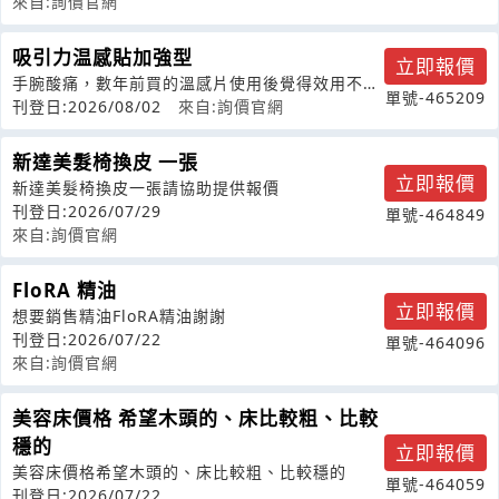
來自:詢價官網
吸引力温感貼加強型
立即報價
手腕酸痛，數年前買的溫感片使用後覺得效用不
單號-465209
錯，想貴公司不知目前有無販售請問有無使
刊登日:2026/08/02
來自:詢價官網
新達美髮椅換皮 一張
立即報價
新達美髮椅換皮一張請協助提供報價
刊登日:2026/07/29
單號-464849
來自:詢價官網
FloRA 精油
立即報價
想要銷售精油FloRA精油謝謝
刊登日:2026/07/22
單號-464096
來自:詢價官網
美容床價格 希望木頭的、床比較粗、比較
穩的
立即報價
美容床價格希望木頭的、床比較粗、比較穩的
單號-464059
刊登日:2026/07/22