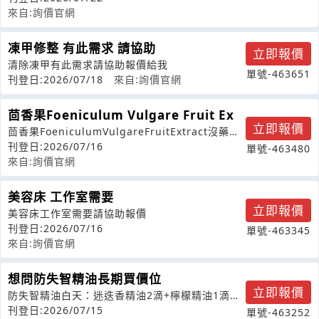
來自:詢價官網
凍甲修整 有此需求 請協助
立即報價
清除凍甲有此需求請協助報價給我
單號-463651
刊登日:2026/07/18
來自:詢價官網
茴香果Foeniculum Vulgare Fruit Ex
立即報價
茴香果FoeniculumVulgareFruitExtract沒藥
Commip
刊登日:2026/07/16
單號-463480
來自:詢價官網
美容床 工作室需要
立即報價
美容床工作室需要請協助報價
刊登日:2026/07/16
單號-463345
來自:詢價官網
想問防失智精油長期買價位
立即報價
防失智精油白天：迷迭香精油2滴+檸檬精油1滴晚
上：薰衣草精油2滴+甜橙（柑橘）精
刊登日:2026/07/15
單號-463252