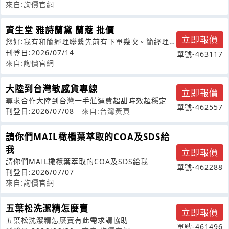
來自:詢價官網
資生堂 雅詩蘭黛 蘭蔻 批價
立即報價
您好:我有和簡經理聯繫先前有下單幾次。簡經理
有報價:雅詩蘭黛進貨價為官網的4折。
刊登日:2026/07/14
單號-463117
來自:詢價官網
大陸到台灣敏感貨專線
立即報價
尋求合作大陸到台灣一手莊運費超甜時效超穩定
單號-462557
刊登日:2026/07/08
來自:台灣黃頁
請你們MAIL橄欖葉萃取的COA及SDS給
我
立即報價
請你們MAIL橄欖葉萃取的COA及SDS給我
單號-462288
刊登日:2026/07/07
來自:詢價官網
五葉松洗潔精怎麼賣
立即報價
五葉松洗潔精怎麼賣有此需求請協助
單號-461496