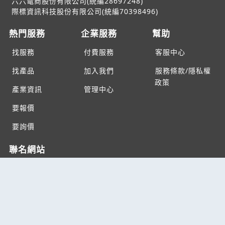
六六電商股份有限公司(統編28697248)
際標資訊科技股份有限公司(統編70398496)
熱門服務
企業服務
幫助
找服務
付費服務
客服中心
找產品
加入我們
服務條款/隱私權
政策
產業資訊
管理中心
要報價
要詢價
聯名網站
六六工商服務網
六六工商詢價服務網
JB產品網
六六黃頁
台灣黃頁｜求報價
B2BKO
BNI夥伴引薦網