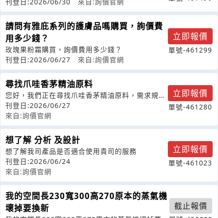
刊登日:2026/06/30
來自:詢價官網
請問有雅庇系列的護膚品嗎購買，詢價費
立即報價
用多少錢？
玫瑰果粉霜購買，詢價費用多少錢？
單號-461299
刊登日:2026/06/27
來自:詢價官網
尋找爪哇香茅精油原料
立即報價
您好，我們正在尋找爪哇香茅精油原料，需求規格
如下：Botanicalname:C
刊登日:2026/06/27
單號-461280
來自:詢價官網
想了解 分析 及設計
立即報價
想了解我司產品是否適合使用貴司的服務
刊登日:2026/06/24
單號-461023
來自:詢價官網
我的空間長230寬300高270原本的蒸氣機
截止報價
壞掉要換新