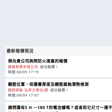
最新報價現況
想向貴公司詢問防火填塞的報價
展維興業有限公司
成功報價！
時間:08/09 17:19
鋼筋位置、保護層厚度及鋼筋腐蝕潛勢檢測
鋼筋綁紮-弘昇企業社(鋼
成功報價！
時間:08/09 17:07
請問還有S H －180 T的電池爐嗎？或者和它尺寸一