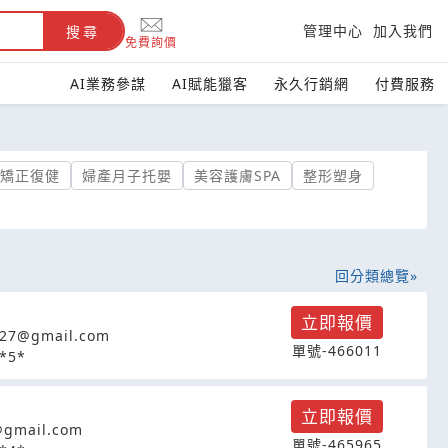
管理中心
加入我們
搜尋
免費詢價
AI業務參謀
AI賦能獵客
永久行銷網
付費服務
矯正復健
婦產月子托嬰
美容護膚SPA
整形塑身
回分類總覽
立即報價
427@gmail.com
單號-466011
*5*
立即報價
@gmail.com
單號-465965