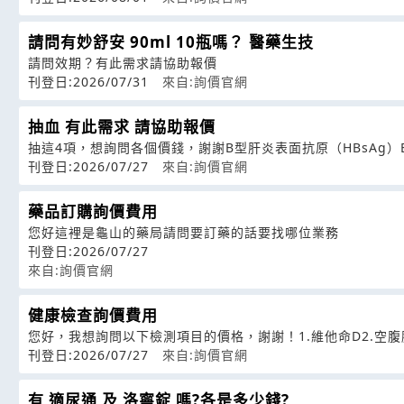
請問有妙舒安 90ml 10瓶嗎？ 醫藥生技
請問效期？有此需求請協助報價
刊登日:2026/07/31
來自:詢價官網
抽血 有此需求 請協助報價
抽這4項，想詢問各個價錢，謝謝B型肝炎表面抗原（HBsAg）
刊登日:2026/07/27
來自:詢價官網
藥品訂購詢價費用
您好這裡是龜山的藥局請問要訂藥的話要找哪位業務
刊登日:2026/07/27
來自:詢價官網
健康檢查詢價費用
您好，我想詢問以下檢測項目的價格，謝謝！1.維他命D2.空腹胰島
刊登日:2026/07/27
來自:詢價官網
有 適尿通 及 洛寧錠 嗎?各是多少錢?