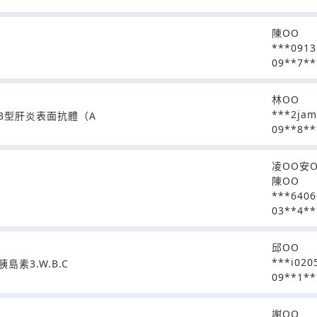
陳OO
***0913
09**7**
林OO
***2jam
B型肝炎表面抗體（A
09**8**
凌OO安
陳OO
***640
03**4**
邱OO
***i020
素3.W.B.C
09**1**
謝OO