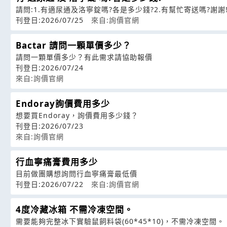
請問:1.有適尿通及洛寧錠嗎?各是多少錢?2.有幫忙寄送嗎?謝謝
刊登日:2026/07/25
來自:詢價官網
Bactar 請問一顆單價多少？
請問一顆單價多少？有此需求請協助報價
刊登日:2026/07/24
來自:詢價官網
Endoray詢價費用多少
想要買Endoray，詢價費用多少錢？
刊登日:2026/07/23
來自:詢價官網
行血寧痛膏費用多少
目前做團購想詢問行血寧痛膏最低價
刊登日:2026/07/22
來自:詢價官網
4度冷藏冰箱 不需冷凍空間。
需要能夠完整冰下實驗鼠飼料袋(60*45*10)，不需冷凍空間。