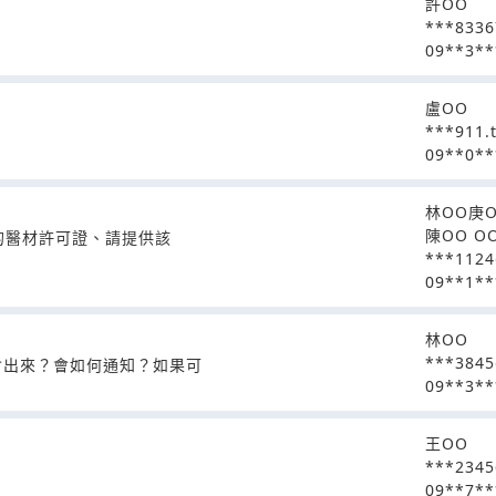
許OO
***833
09**3**
盧OO
***911.
09**0**
林OO庚O
陳OO O
的醫材許可證、請提供該
***1124
09**1**
林OO
***3845
會出來？會如何通知？如果可
09**3**
王OO
***234
09**7**