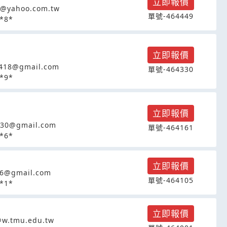
立即報價
@yahoo.com.tw
單號-464449
*8*
立即報價
418@gmail.com
單號-464330
*9*
立即報價
630@gmail.com
單號-464161
*6*
立即報價
56@gmail.com
單號-464105
*1*
立即報價
w.tmu.edu.tw