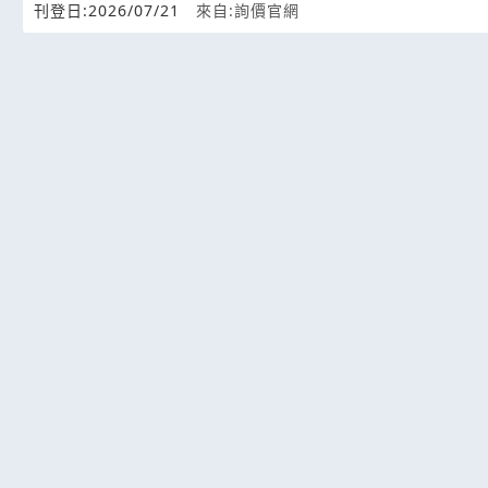
刊登日:2026/07/21
來自:詢價官網