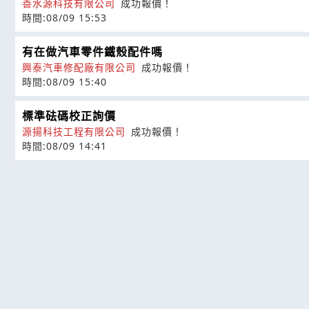
善水源科技有限公司
成功報價！
時間:08/09 15:53
有在做汽車零件鐵殼配件嗎
興泰汽車修配廠有限公司
成功報價！
時間:08/09 15:40
標準砝碼校正詢價
源揚科技工程有限公司
成功報價！
時間:08/09 14:41