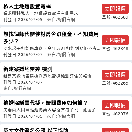
私人土地遭設置電桿
立即報價
請求遷移私人土地遭設置電桿有此需求
單號-462689
刊登日:2026/07/09
來自:詢價官網
想找律師代辦催討房舍跟租金，不知費用
立即報價
多少？
淡水房子租給修車廠，今年5/31租約到期拒不搬
單號-462348
遷，也曾寄存證信函要求繳付欠租及搬
刊登日:2026/07/07
來自:詢價官網
新建案透地雷達 檢測
立即報價
新建案透地雷達檢測透地雷達檢測評估與報價
刊登日:2026/07/07
單號-462265
來自:詢價官網
離婚協議書代擬，請問費用如何算？
立即報價
夫妻兩人同意離婚協議內容沒有孩子也同意拋棄雙
單號-462076
方財產請求權只有一筆先生請太太幫她在
刊登日:2026/07/05
來自:詢價官網
英文文件簽名公證 以下協助