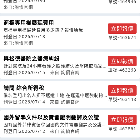
師到公司進行宣導說明法案的活動希望讓
刊登日:2026/07/30
單號-464946
來自:詢價官網
商標專用權展延費用
立即報價
商標專用權展延費用多少錢？報價給我
刊登日:2026/07/18
單號-463674
來自:詢價官網
與松德醫院之醫療糾紛
立即報價
針對醫院及24小時看護之照護疏失及醫院欺瞞家屬
單號-463268
病情且延誤救治究責
刊登日:2026/07/15
來自:詢價官網
請問 綜合所得稅
立即報價
借名登記出名人拒不返還土地.在遲延中遭強制徵
單號-463148
收,透過損害賠償訴訟,得逕向徵收單位
刊登日:2026/07/14
來自:詢價官網
國外留學文件以及實習證明翻譯及公證
立即報價
因有國外菲律賓留學回國的文件需要翻譯及公證，
單號-462861
雖是菲律賓但文件是英文，不知道是否還
刊登日:2026/07/12
來自:詢價官網