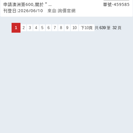
申請澳洲簽600,關於＂
單號-459585
Travelhistory,Evidenceof&quo
刊登日:2026/06/10
來自:詢價官網
1
2
3
4
5
6
7
8
9
10
下10頁
共
639
筆
32
頁