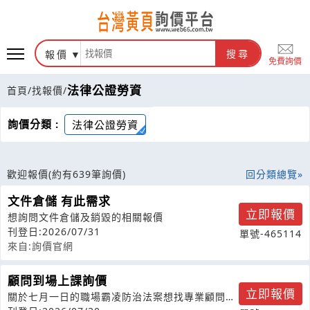
報價
搜尋
免費詢價
法律公證勞資
首頁
/
找報價
/
詢價分類 :
法律公證勞資
歡迎報價
(約有639筆詢價)
回分類總覽
文件倉儲 有此需求
立即報價
想詢問文件倉儲及銷毀的相關報價
刊登日:2026/07/31
單號-465114
來自:詢價官網
顧問到場上課詢價
立即報價
關於七月一日的職場霸凌防治法案想找專業顧問老