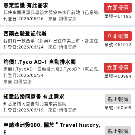
意定監護 有此需求
立即報價
我住宜蘭礁溪我母親大腸癌癌末目前她自己意識還
單號-461185
清楚，就是身體虛我們住五樓她無法上下
刊登日:2026/06/26
來自:詢價官網
西藥查驗登記代辦
立即報價
我們有一款西藥（新藥）已在中美上市，計畫在台
單號-461012
灣做查驗登記，想咨詢貴司是否有該項服
刊登日:2026/06/24
來自:詢價官網
詢價1.Tyco AD-1 自動排水閥
立即報價
詢價1.TycoAD-1自動排水閥2.TycoDP-1乾式先導
執行器3.以及相關
刊登日:2026/06/24
單號-460984
來自:詢價官網
知悉結婚同意書 有此需求
截止報價
知悉結婚同意書有此需求請協助
單號-460509
刊登日:2026/06/19
來自:詢價官網
申請澳洲簽600, 關於＂Travel history,
截止報價
E