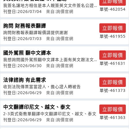
立即報價
我簽名讓地方相信是本人親簽英文文件簽名公證以
單號-462054
下協助
刊登日:2026/07/04
來自:詢價官網
詢問 財務報表翻譯
立即報價
詢問財務報表翻譯報價請提供謝謝
單號-461955
刊登日:2026/07/03
來自:詢價官網
國外駕照 翻中文譯本
立即報價
我想詢問國外駕照翻中文譯本上面有英文跟法文費
單號-461631
用大概落在哪裡費用包含翻譯及公證嗎謝
刊登日:2026/06/30
來自:詢價官網
法律諮詢 有此需求
立即報價
收到法院傳票當當證人，擔心證人轉被告
單號-461373
刊登日:2026/06/29
來自:詢價官網
中文翻譯印尼文、越文、泰文
立即報價
2-3頁式衛教單翻譯中文翻譯印尼文、越文、泰文
單號-461363
刊登日:2026/06/29
來自:詢價官網