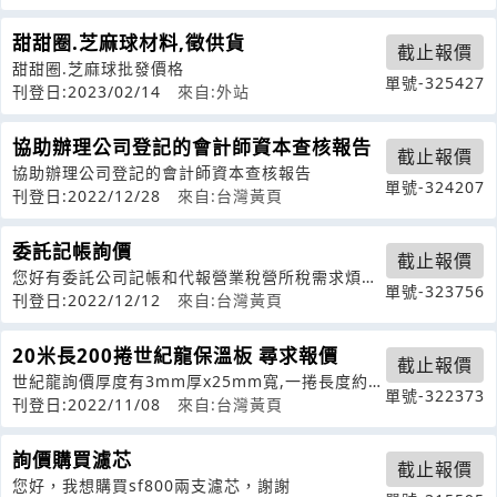
甜甜圈.芝麻球材料,徵供貨
截止報價
甜甜圈.芝麻球批發價格
單號-325427
刊登日:2023/02/14
來自:外站
協助辦理公司登記的會計師資本查核報告
截止報價
協助辦理公司登記的會計師資本查核報告
單號-324207
刊登日:2022/12/28
來自:台灣黃頁
委託記帳詢價
截止報價
您好有委託公司記帳和代報營業稅營所稅需求煩請
單號-323756
協助報價
刊登日:2022/12/12
來自:台灣黃頁
20米長200捲世紀龍保溫板 尋求報價
截止報價
世紀龍詢價厚度有3mm厚x25mm寬,一捲長度約
單號-322373
20m長,要2000捲以上,價格
刊登日:2022/11/08
來自:台灣黃頁
詢價購買濾芯
截止報價
您好，我想購買sf800兩支濾芯，謝謝