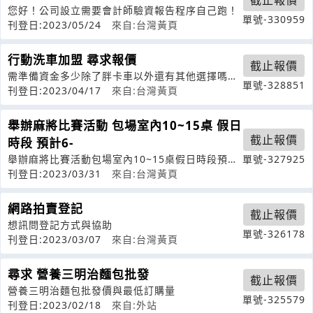
您好！公司設立需要會計師驗資報告程序自己跑！
單號-330959
刊登日:2023/05/24
來自:台灣黃頁
行動洗車加盟 尋求報價
截止報價
需準備資金多少除了胖卡車以外還有其他選擇嗎？
單號-328851
加盟消耗性如何購買？學習大約要多少時
刊登日:2023/04/17
來自:台灣黃頁
舉辦麻將比賽活動 包場室內10~15桌 假日
截止報價
時段 預計6-
舉辦麻將比賽活動包場室內10~15桌假日時段預計
單號-327925
6-7月舉辦請聯繫我
刊登日:2023/03/31
來自:台灣黃頁
網路拍賣登記
截止報價
想訊問登記方式與協助
單號-326178
刊登日:2023/03/07
來自:台灣黃頁
尋求 營養三明治麵包批發
截止報價
營養三明治麵包批發價與最低訂購量
單號-325579
刊登日:2023/02/18
來自:外站