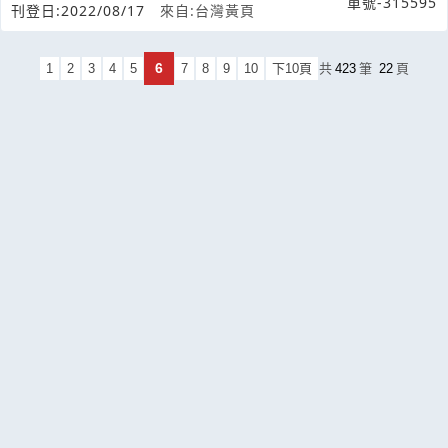
單號-315595
刊登日:2022/08/17
來自:台灣黃頁
6
1
2
3
4
5
7
8
9
10
下10頁
共
423
筆
22
頁