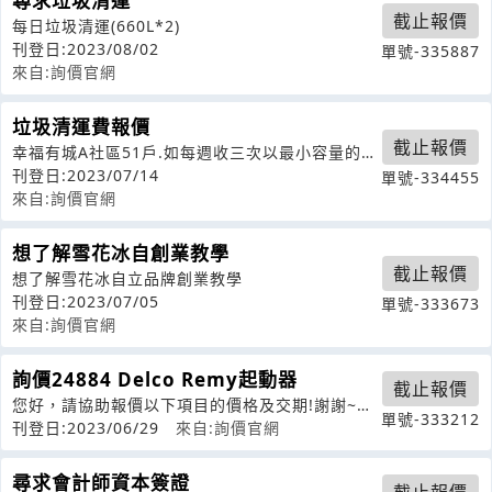
尋求垃圾清運
截止報價
每日垃圾清運(660L*2)
刊登日:2023/08/02
單號-335887
來自:詢價官網
垃圾清運費報價
截止報價
幸福有城A社區51戶.如每週收三次以最小容量的垃
圾子車的費用.社區在龍井南社一街
刊登日:2023/07/14
單號-334455
來自:詢價官網
想了解雪花冰自創業教學
截止報價
想了解雪花冰自立品牌創業教學
刊登日:2023/07/05
單號-333673
來自:詢價官網
詢價24884 Delco Remy起動器
截止報價
您好，請協助報價以下項目的價格及交期!謝謝~零
單號-333212
件號嗎數量(PCS)價格(NTD)
刊登日:2023/06/29
來自:詢價官網
尋求會計師資本簽證
截止報價