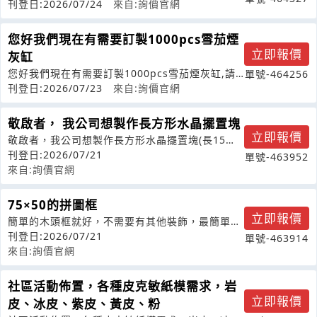
刊登日:2026/07/24
來自:詢價官網
您好我們現在有需要訂製1000pcs雪茄煙
立即報價
灰缸
您好我們現在有需要訂製1000pcs雪茄煙灰缸,請
單號-464256
問貴工廠是否能客制?
刊登日:2026/07/23
來自:詢價官網
敬啟者， 我公司想製作長方形水晶擺置塊
立即報價
敬啟者，我公司想製作長方形水晶擺置塊(長15公
分,寬8公分,高8公分)，裡面雷射
刊登日:2026/07/21
單號-463952
來自:詢價官網
75×50的拼圖框
立即報價
簡單的木頭框就好，不需要有其他裝飾，最簡單的
那種
刊登日:2026/07/21
單號-463914
來自:詢價官網
社區活動佈置，各種皮克敏紙模需求，岩
立即報價
皮、冰皮、紫皮、黃皮、粉