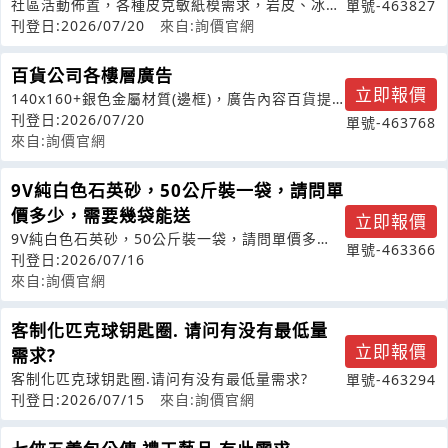
社區活動佈置，各種皮克敏紙模需求，岩皮、冰
單號-463827
皮、紫皮、黃皮、粉皮，大約各50份
刊登日:2026/07/20
來自:詢價官網
百貨公司各樓層廣告
立即報價
140x160+銀色金屬材質(邊框)，廣告內容百貨提
供或是金屬材質美奈板去切2.
刊登日:2026/07/20
單號-463768
來自:詢價官網
9V純白色石英砂，50公斤裝一袋，請問單
價多少，需要幾袋能送
立即報價
9V純白色石英砂，50公斤裝一袋，請問單價多
單號-463366
少，需要幾袋能送
刊登日:2026/07/16
來自:詢價官網
客制化匹克球钥匙圈. 请问有没有最低量
立即報價
需求?
客制化匹克球钥匙圈.请问有没有最低量需求?
單號-463294
刊登日:2026/07/15
來自:詢價官網