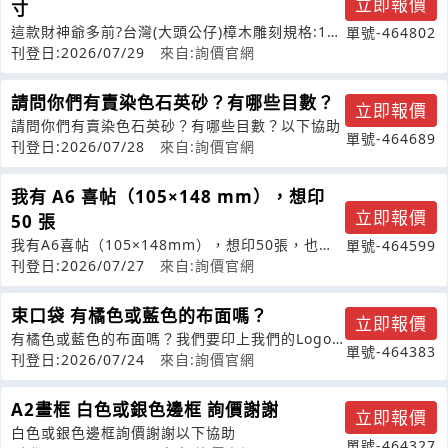
立即報價
寸
這款財神爺多前?台灣(大頭公仔)樟木雕刻規格:16
單號-464802
寸*9寸
刊登日:2026/07/29
來自:詢價官網
請問你們有賣染色石英砂？有哪些目數？
立即報價
請問你們有賣染色石英砂？有哪些目數？以下協助
單號-464689
刊登日:2026/07/28
來自:詢價官網
我有 A6 喜帖（105×148 mm），想印
立即報價
50 張
我有A6喜帖（105×148mm），想印50張，也想
單號-464599
加購50個白色信封並印上自己
刊登日:2026/07/27
來自:詢價官網
束口袋 有橘色或藍色的布面嗎？
立即報價
有橘色或藍色的布面嗎？我們要印上我們的Logo
單號-464383
做成束口袋
刊登日:2026/07/24
來自:詢價官網
A2畫框 白色或銀色邊框 詢價謝謝
立即報價
白色或銀色邊框詢價謝謝以下協助
單號-464327