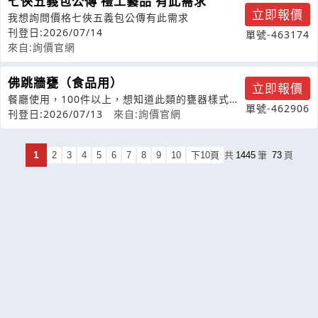
七俠五義包公傳 禮工藝品 有此需求
立即報價
我想詢問價格七俠五義包公傳有此需求
刊登日:2026/07/14
單號-463174
來自:詢價官網
佛跳牆甕（食品用）
立即報價
餐廳使用，100件以上，想知道此類的甕器樣式與
單號-462906
報價，若有過往案例更好，謝謝
刊登日:2026/07/13
來自:詢價官網
1
2
3
4
5
6
7
8
9
10
下10頁
共
1445
筆
73
頁