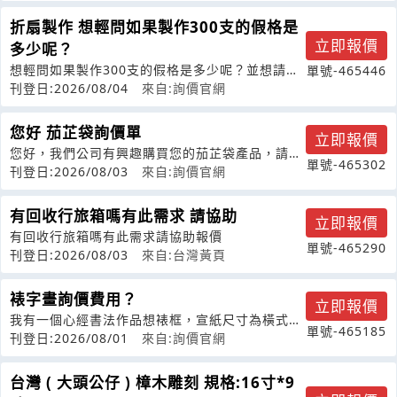
折扇製作 想輕問如果製作300支的假格是
立即報價
多少呢？
想輕問如果製作300支的假格是多少呢？並想請問
單號-465446
是完全台灣製造嗎？扇子本身以及扇套
刊登日:2026/08/04
來自:詢價官網
您好 茄芷袋詢價單
立即報價
您好，我們公司有興趣購買您的茄芷袋產品，請提
單號-465302
供以下資訊：1.請問貴公司茄芷袋有哪
刊登日:2026/08/03
來自:詢價官網
有回收行旅箱嗎有此需求 請協助
立即報價
有回收行旅箱嗎有此需求請協助報價
單號-465290
刊登日:2026/08/03
來自:台灣黃頁
裱字畫詢價費用？
立即報價
我有一個心經書法作品想裱框，宣紙尺寸為橫式
單號-465185
35*68公分,想先詢價，謝謝
刊登日:2026/08/01
來自:詢價官網
台灣 ( 大頭公仔 ) 樟木雕刻 規格:16寸*9