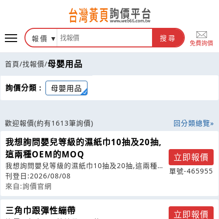
報價
搜尋
免費詢價
母嬰用品
首頁
/
找報價
/
詢價分類 :
母嬰用品
歡迎報價
(約有1613筆詢價)
回分類總覽
我想詢問嬰兒等級的濕紙巾10抽及20抽,
這兩種OEM的MOQ
立即報價
我想詢問嬰兒等級的濕紙巾10抽及20抽,這兩種
單號-465955
OEM的MOQ跟兩種的單價
刊登日:2026/08/08
來自:詢價官網
三角巾跟彈性繃帶
立即報價