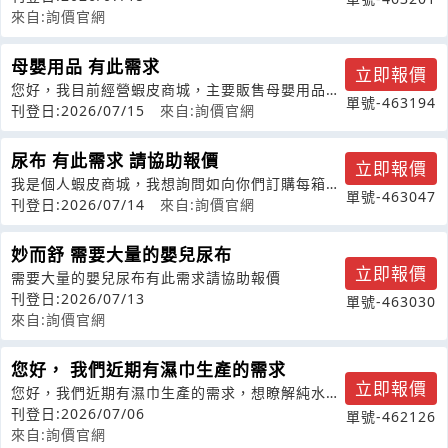
來自:詢價官網
母嬰用品 有此需求
立即報價
您好，我目前經營蝦皮商城，主要販售母嬰用品。
單號-463194
想詢問是否有：一件代發或單件出貨合作
刊登日:2026/07/15
來自:詢價官網
尿布 有此需求 請協助報價
立即報價
我是個人蝦皮商城，我想詢問如向你們訂購每箱進
單號-463047
貨多少一次訂購要幾箱或者要多少錢你們
刊登日:2026/07/14
來自:詢價官網
妙而舒 需要大量的嬰兒尿布
立即報價
需要大量的嬰兒尿布有此需求請協助報價
刊登日:2026/07/13
單號-463030
來自:詢價官網
您好， 我們近期有濕巾生產的需求
立即報價
您好，我們近期有濕巾生產的需求，想瞭解純水濕
巾和抗菌濕巾的生產MOQ和報價可否提
刊登日:2026/07/06
單號-462126
來自:詢價官網