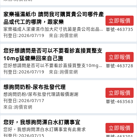
家樂福濕紙巾 請問我可購買貴公司哪件產
立即報價
品或代工的哪牌，跟家樂
家樂福成人潔膚濕巾加大尺寸抗菌是貴公司出品，
單號-463735
因家樂福已改制，買不到，請問我可購買
刊登日:2026/07/19
來自:詢價官網
您好想請問是否可以不要看診直接買整支
立即報價
10mg猛健樂回來自己施
您好想請問是否可以不要看診直接買整支10mg猛
單號-463728
健樂回來自己施打呢？健保卡可以不要
刊登日:2026/07/19
來自:詢價官網
想詢問奶粉-尿布批發代理
立即報價
想詢問奶粉/尿布批發代理請報價謝謝
刊登日:2026/07/17
單號-463563
來自:詢價官網
您好，我想詢問漂白水訂購事宜
立即報價
您好，我想詢問漂白水訂購事宜有此需求
刊登日:2026/07/15
單號-463201