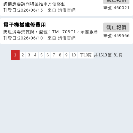
詢價想要請問特製推車方便移動
單號-460021
刊登日:2026/06/15
來自:詢價官網
電子機械維修費用
截止報價
奶瓶消毒烘乾鍋，型號：TM─708C1，示窗銀幕出
單號-459566
現E2C訊號是要如何處理？
刊登日:2026/06/10
來自:詢價官網
1
2
3
4
5
6
7
8
9
10
下10頁
共
1613
筆
81
頁