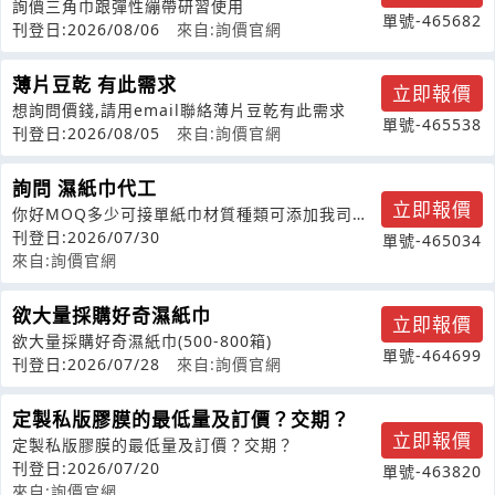
詢價三角巾跟彈性繃帶研習使用
單號-465682
刊登日:2026/08/06
來自:詢價官網
薄片豆乾 有此需求
立即報價
想詢問價錢,請用email聯絡薄片豆乾有此需求
單號-465538
刊登日:2026/08/05
來自:詢價官網
詢問 濕紙巾代工
立即報價
你好MOQ多少可接單紙巾材質種類可添加我司客
供原料嗎?可添加幾支客供原料限制印刷
刊登日:2026/07/30
單號-465034
來自:詢價官網
欲大量採購好奇濕紙巾
立即報價
欲大量採購好奇濕紙巾(500-800箱)
單號-464699
刊登日:2026/07/28
來自:詢價官網
定製私版膠膜的最低量及訂價？交期？
立即報價
定製私版膠膜的最低量及訂價？交期？
刊登日:2026/07/20
單號-463820
來自:詢價官網