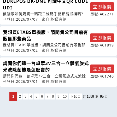
DUKEPOS DK-ONE 可讀中文QR CODE
立即報價
UDI
價錢跟如何購買一碼跟二維碼手機都能掃描嗎?
單號-462271
刊登日:2026/07/07
來自:詢價官網
我想買ETABS單機版，請問貴公司目前有
立即報價
販售那些商品
我想買ETABS單機版，請問貴公司目前有販售那些
單號-461819
商品?
刊登日:2026/07/02
來自:詢價官網
請問你們這一台卓眾3V三合一立體氣旋式
立即報價
光波除菌機是怎麼賣的
請問你們這一台卓眾3V三合一立體氣旋式光波除菌
單號-461740
機是怎麼賣的
刊登日:2026/07/01
來自:詢價官網
1
2
3
4
5
6
7
8
9
10
下10頁
共
1889
筆
95
頁