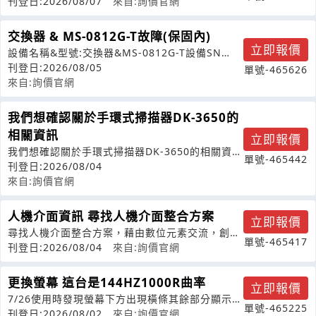
刊登日:2026/08/07
來自:詢價官網
交換器 & MS-0812G-T故障(保固內)
立即報價
設備名稱&型號:交換器&MS-0812G-T設備SN
碼:KSAB00230860
刊登日:2026/08/05
單號-465626
來自:詢價官網
我們想確認關於手環式掃描器DK-3650的
相關資訊
立即報價
我們想確認關於手環式掃描器DK-3650的相關資
單號-465442
訊,以及是否可以提供技術文件及詢
刊登日:2026/08/04
來自:詢價官網
人機介面資訊 尋找人機介面整合方案
立即報價
尋找人機介面整合方案，藉由數位元素交流，創造
單號-465417
尋找到師傅之可能
刊登日:2026/08/04
來自:詢價官網
更換螢幕 這台是144HZ1000R曲率
立即報價
7/26使用時發現螢幕下方出現橫條其餘部分顯示正
單號-465225
常，保固已過我這台是144HZ1
刊登日:2026/08/02
來自:詢價官網