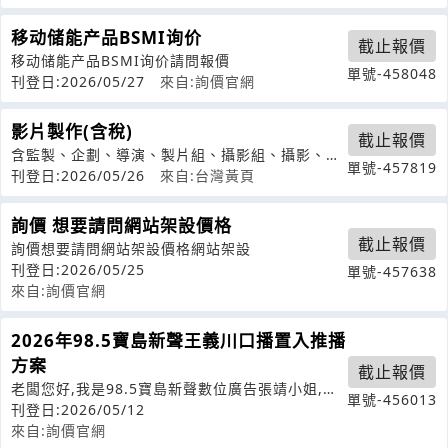
移动储能产品BSMI询价
截止報價
移动储能产品BSMI询价請問報價
單號-458048
刊登日:2026/05/27
來自:詢價官網
影片製作(含稅)
截止報價
含監製、企劃、導演、製片組、攝影組、攝影、燈
單號-457819
光器材、收音、後製剪輯、特效、渲染、
刊登日:2026/05/26
來自:台灣黃頁
詢價 想要請問網站架設價格
截止報價
詢價想要請問網站架設價格網站架設
刊登日:2026/05/25
單號-457638
來自:詢價官網
2026年98.5寶島新聲王義川口播置入推播
方案
截止報價
老闆您好,我是98.5寶島新聲數位廣告張靖小姐,想
單號-456013
提供我司新節目王義川委員口播廣
刊登日:2026/05/12
來自:詢價官網