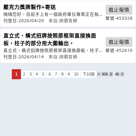
壓克力獎牌製作+寄送
截止報價
嗨嗨您好，目前手上有一個政府單位專案正在執
單號-453328
行，其中有一個項目會需要製作客制化獎牌
刊登日:2026/04/20
來自:詢價官網
直立式、橫式招牌按照原框架直接換面
截止報價
板，柱子的部分用大圖輸出，
直立式、橫式招牌按照原框架直接換面板，柱子的
單號-452610
部分用大圖輸出，這樣的話可以先報價嗎
刊登日:2026/04/14
來自:詢價官網
1
2
3
4
5
6
7
8
9
10
下10頁
共
906
筆
46
頁