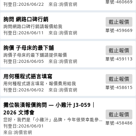
單號-460669
刊登日:2026/06/22
來自:詢價官網
詢問 網路口碑行銷
截止報價
詢問網路口碑行銷請報價給我
單號-459669
刊登日:2026/06/11
來自:詢價官網
詢價 子母床的最下舖
截止報價
詢價子母床的最下舖請提供報價
單號-459113
刊登日:2026/06/05
來自:詢價官網
用何種程式語言填寫
截止報價
用何種程式語言填寫，報價費用給我
單號-458615
刊登日:2026/06/02
來自:詢價官網
攤位裝潢報價詢問 — 小雞汁 J3-059｜
2026 文博會
截止報價
您好，我們是「小雞汁」品牌，今年很榮幸能參加
單號-458486
2026文博會，這次我們攤位編號為J
刊登日:2026/06/01
來自:詢價官網