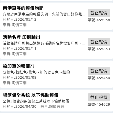
南港車展的報價詢問
截止報價
有關於南港車展的報價詢問，先前的窗口好像離開
了，再麻煩聯繫我
刊登日:2026/05/12
單號-455958
來自:詢價官網
活動名牌 印刷輸出
截止報價
活動名牌印刷輸出這邊有活動的名牌需要印刷，想
詢問是否可以印刷，價格，約112份
刊登日:2026/05/11
單號-455853
來自:詢價官網
捺印筆的報價??
截止報價
要橘色/粉紅色/紫色～粗的要白色～細的
刊登日:2026/05/08
單號-455454
來自:詢價官網
場館保全系統 以下協助報價
截止報價
全棟3樓皆須架設保全系統以下協助報價
單號-454629
刊登日:2026/04/30
來自:詢價官網