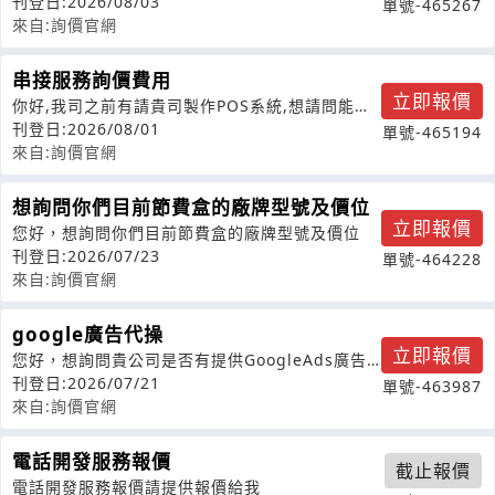
刊登日:2026/08/03
單號-465267
來自:詢價官網
串接服務詢價費用
立即報價
你好,我司之前有請貴司製作POS系統,想請問能否
串接wordpress?
刊登日:2026/08/01
單號-465194
來自:詢價官網
想詢問你們目前節費盒的廠牌型號及價位
立即報價
您好，想詢問你們目前節費盒的廠牌型號及價位
刊登日:2026/07/23
單號-464228
來自:詢價官網
google廣告代操
立即報價
您好，想詢問貴公司是否有提供GoogleAds廣告
代操服務。目前需求如下：•廣告
刊登日:2026/07/21
單號-463987
來自:詢價官網
電話開發服務報價
截止報價
電話開發服務報價請提供報價給我