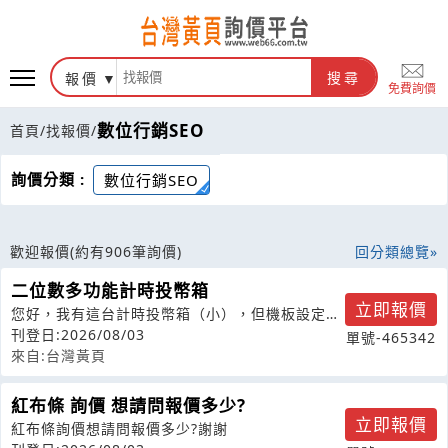
報價
搜尋
免費詢價
數位行銷SEO
首頁
/
找報價
/
詢價分類 :
數位行銷SEO
歡迎報價
(約有906筆詢價)
回分類總覽
二位數多功能計時投幣箱
立即報價
您好，我有這台計時投幣箱（小），但機板設定說
明書遺失了，請問如何取得說明書呢？
刊登日:2026/08/03
單號-465342
來自:台灣黃頁
紅布條 詢價 想請問報價多少?
立即報價
紅布條詢價想請問報價多少?謝謝