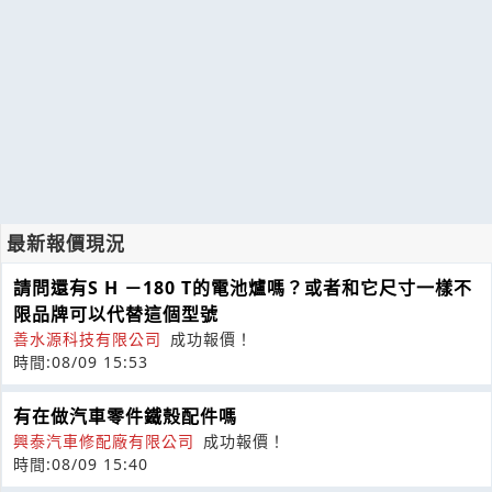
最新報價現況
請問還有S H －180 T的電池爐嗎？或者和它尺寸一樣不
限品牌可以代替這個型號
善水源科技有限公司
成功報價！
時間:08/09 15:53
有在做汽車零件鐵殼配件嗎
興泰汽車修配廠有限公司
成功報價！
時間:08/09 15:40