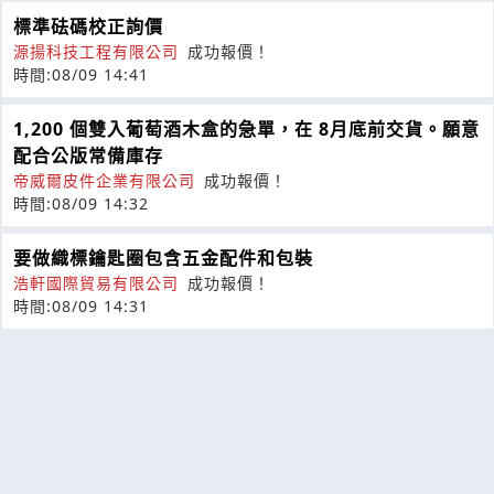
標準砝碼校正詢價
源揚科技工程有限公司
成功報價！
時間:08/09 14:41
1,200 個雙入葡萄酒木盒的急單，在 8月底前交貨。願意
配合公版常備庫存
帝威爾皮件企業有限公司
成功報價！
時間:08/09 14:32
要做織標鑰匙圈包含五金配件和包裝
浩軒國際貿易有限公司
成功報價！
時間:08/09 14:31