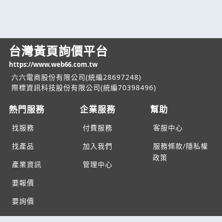
台灣黃頁詢價平台
https://www.web66.com.tw
六六電商股份有限公司(統編28697248)
際標資訊科技股份有限公司(統編70398496)
熱門服務
企業服務
幫助
找服務
付費服務
客服中心
找產品
加入我們
服務條款/隱私權
政策
產業資訊
管理中心
要報價
要詢價