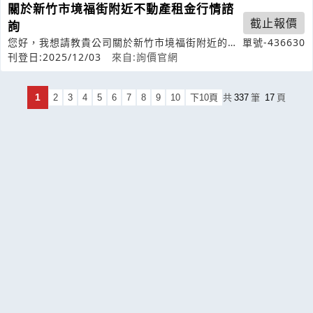
關於新竹市境福街附近不動產租金行情諮
截止報價
詢
您好，我想請教貴公司關於新竹市境福街附近的不
單號-436630
動產租金行情。我想了解目前該地區的租
刊登日:2025/12/03
來自:詢價官網
1
2
3
4
5
6
7
8
9
10
下10頁
共
337
筆
17
頁