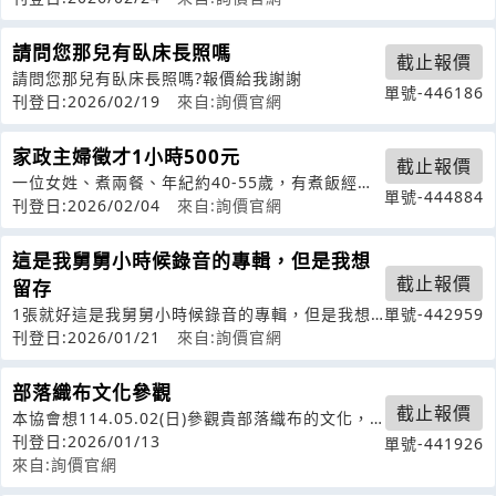
請問您那兒有臥床長照嗎
截止報價
請問您那兒有臥床長照嗎?報價給我謝謝
單號-446186
刊登日:2026/02/19
來自:詢價官網
家政主婦徵才1小時500元
截止報價
一位女姓、煮兩餐、年紀約40-55歲，有煮飯經
單號-444884
驗，要乾淨
刊登日:2026/02/04
來自:詢價官網
這是我舅舅小時候錄音的專輯，但是我想
截止報價
留存
1張就好這是我舅舅小時候錄音的專輯，但是我想
單號-442959
留存
刊登日:2026/01/21
來自:詢價官網
部落織布文化參觀
截止報價
本協會想114.05.02(日)參觀貴部落織布的文化，
預計30位。
刊登日:2026/01/13
單號-441926
來自:詢價官網