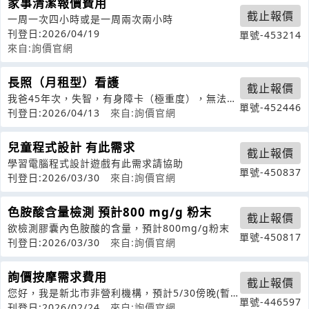
家事清潔報價費用
截止報價
一周一次四小時或是一周兩次兩小時
刊登日:2026/04/19
單號-453214
來自:詢價官網
長照（月租型）看護
截止報價
我爸45年次，失智，有身障卡（極重度），無法行
單號-452446
走（長期臥床），無鼻胃管、無需尿管
刊登日:2026/04/13
來自:詢價官網
兒童程式設計 有此需求
截止報價
學習電腦程式設計遊戲有此需求請協助
單號-450837
刊登日:2026/03/30
來自:詢價官網
色胺酸含量檢測 預計800 mg/g 粉末
截止報價
欲檢測膠囊內色胺酸的含量，預計800mg/g粉末
單號-450817
刊登日:2026/03/30
來自:詢價官網
詢價按摩需求費用
截止報價
您好，我是新北市非營利機構，預計5/30傍晚(暫
單號-446597
定17點)在高雄市(左營區)的禾
刊登日:2026/02/24
來自:詢價官網