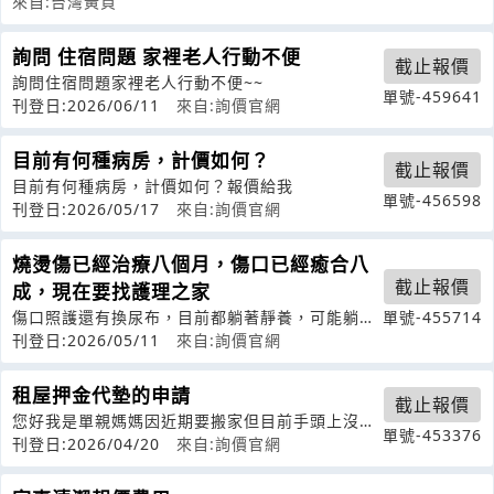
來自:台灣黃頁
詢問 住宿問題 家裡老人行動不便
截止報價
詢問住宿問題家裡老人行動不便~~
單號-459641
刊登日:2026/06/11
來自:詢價官網
目前有何種病房，計價如何？
截止報價
目前有何種病房，計價如何？報價給我
單號-456598
刊登日:2026/05/17
來自:詢價官網
燒燙傷已經治療八個月，傷口已經癒合八
截止報價
成，現在要找護理之家
傷口照護還有換尿布，目前都躺著靜養，可能躺太
單號-455714
久走路比較不行，目前都坐輪椅代替，
刊登日:2026/05/11
來自:詢價官網
租屋押金代墊的申請
截止報價
您好我是單親媽媽因近期要搬家但目前手頭上沒有
單號-453376
多餘的押金有在網路上看到您們有押金代
刊登日:2026/04/20
來自:詢價官網