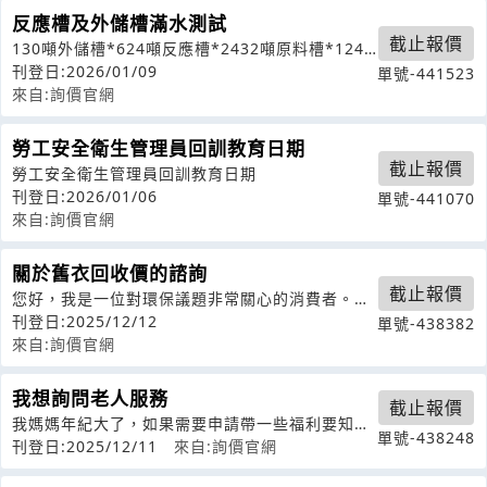
反應槽及外儲槽滿水測試
截止報價
130噸外儲槽*624噸反應槽*2432噸原料槽*1241
噸原料槽*50地點：桃
刊登日:2026/01/09
單號-441523
來自:詢價官網
勞工安全衛生管理員回訓教育日期
截止報價
勞工安全衛生管理員回訓教育日期
刊登日:2026/01/06
單號-441070
來自:詢價官網
關於舊衣回收價的諮詢
截止報價
您好，我是一位對環保議題非常關心的消費者。我
想了解貴公司的舊衣回收價政策，請問您
刊登日:2025/12/12
單號-438382
來自:詢價官網
我想詢問老人服務
截止報價
我媽媽年紀大了，如果需要申請帶一些福利要知道
單號-438248
如何申請？我需要這些諮詢
刊登日:2025/12/11
來自:詢價官網