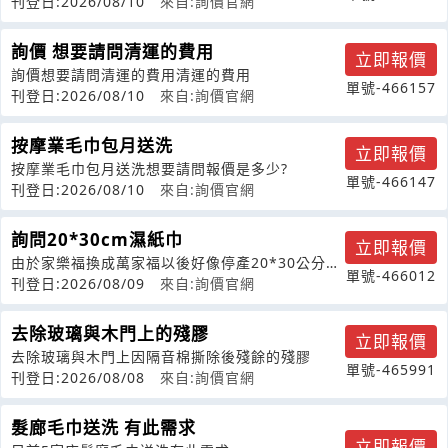
CBTech濾水器出水。兩組水樣都要驗
刊登日:2026/08/10
來自:詢價官網
詢價 想要請問清運的費用
立即報價
詢價想要請問清運的費用清運的費用
單號-466157
刊登日:2026/08/10
來自:詢價官網
按摩業毛巾包月送洗
立即報價
按摩業毛巾包月送洗想要請問報價是多少?
單號-466147
刊登日:2026/08/10
來自:詢價官網
詢問20*30cm濕紙巾
立即報價
由於家樂福換成萬家福以後好像停產20*30公分的
單號-466012
綠色包裝濕紙巾了。想請問同類型的
刊登日:2026/08/09
來自:詢價官網
去除玻璃與木門上的殘膠
立即報價
去除玻璃與木門上因隔音棉撕除後殘餘的殘膠
單號-465991
刊登日:2026/08/08
來自:詢價官網
髮廊毛巾送洗 有此需求
立即報價