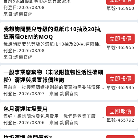
目前5家店髮廊毛巾送洗有此需求
刊登日:2026/08/08
單號-465960
來自:詢價官網
我想詢問嬰兒等級的濕紙巾10抽及20抽,
這兩種OEM的MOQ
立即報價
我想詢問嬰兒等級的濕紙巾10抽及20抽,這兩種
單號-465955
OEM的MOQ跟兩種的單價
刊登日:2026/08/08
來自:詢價官網
一般事業廢棄物（未吸附植物性活性碳細
立即報價
粉）清運與處置報價諮詢
目前有一批製程篩選後剩餘的廢棄物需委託清運與
單號-465935
最終處置，想向貴司諮詢合作與報價。相
刊登日:2026/08/07
來自:詢價官網
包月清運垃圾費用
立即報價
您好，想詢問垃圾包月費用，我們是營業工廠，會
單號-465792
有一般垃圾跟肉品廢棄物（肉末及修除的
刊登日:2026/08/06
來自:詢價官網
垃圾清運 請問價格?