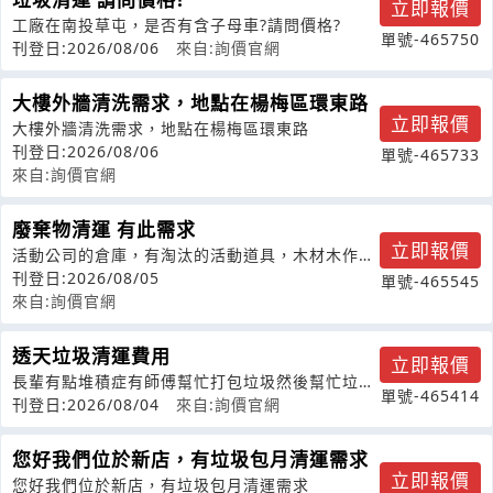
立即報價
工廠在南投草屯，是否有含子母車?請問價格?
單號-465750
刊登日:2026/08/06
來自:詢價官網
大樓外牆清洗需求，地點在楊梅區環東路
立即報價
大樓外牆清洗需求，地點在楊梅區環東路
刊登日:2026/08/06
單號-465733
來自:詢價官網
廢棄物清運 有此需求
立即報價
活動公司的倉庫，有淘汰的活動道具，木材木作
板，合成板，雜物等等地址在608嘉義市
刊登日:2026/08/05
單號-465545
來自:詢價官網
透天垃圾清運費用
立即報價
長輩有點堆積症有師傅幫忙打包垃圾然後幫忙垃圾
單號-465414
清運嗎、一車費用是多少
刊登日:2026/08/04
來自:詢價官網
您好我們位於新店，有垃圾包月清運需求
立即報價
您好我們位於新店，有垃圾包月清運需求