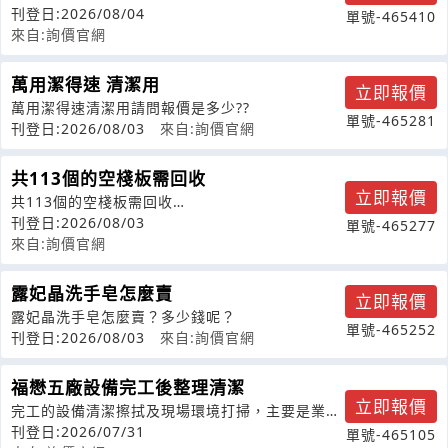
刊登日:2026/08/04
單號-465410
來自:詢價官網
萬用潔得速 清潔用
立即報價
萬用潔得速清潔用請問報價是多少??
單號-465281
刊登日:2026/08/03
來自:詢價官網
共113個的空棧板需回收
立即報價
共113個的空棧板需回收
172.2×113.4×16.5cm*110個227.8
刊登日:2026/08/03
單號-465277
來自:詢價官網
露妃晶洗手皂怎麼賣
立即報價
露妃晶洗手皂怎麼賣？多少錢呢？
單號-465252
刊登日:2026/08/03
來自:詢價官網
福懋五廠設備完工後整理清潔
立即報價
完工的設備清潔擦拭及現場環境打掃，主要是業主
要做驗收堪查.
刊登日:2026/07/31
單號-465105