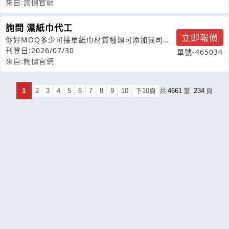
來自:詢價官網
詢問 濕紙巾代工
立即報價
你好MOQ多少可接單紙巾材質種類可添加我司客
供原料嗎?可添加幾支客供原料限制印刷
刊登日:2026/07/30
單號-465034
來自:詢價官網
1
2
3
4
5
6
7
8
9
10
下10頁
共
4661
筆
234
頁