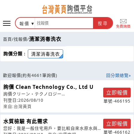
報價
搜尋
免費詢價
清潔消毒洗衣
首頁
/
找報價
/
詢價分類 :
清潔消毒洗衣
歡迎報價
(約有4661筆詢價)
回分類總覽
詢價 Clean Technology Co., Ltd U
立即報價
詢價クリーン・テクノロジー
=CleanTechnologyCo.,LtdUV02
刊登日:2026/08/10
單號-466195
來自:台灣黃頁
水質檢驗 有此需求
立即報價
您好：我是一般住宅用戶，要比較自來水原水與
單號-466162