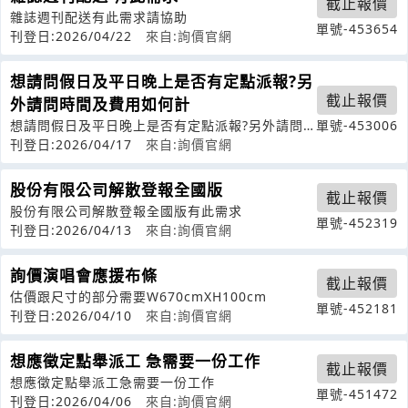
截止報價
雜誌週刊配送有此需求請協助
單號-453654
刊登日:2026/04/22
來自:詢價官網
想請問假日及平日晚上是否有定點派報?另
截止報價
外請問時間及費用如何計
想請問假日及平日晚上是否有定點派報?另外請問
單號-453006
時間及費用如何計算?
刊登日:2026/04/17
來自:詢價官網
股份有限公司解散登報全國版
截止報價
股份有限公司解散登報全國版有此需求
單號-452319
刊登日:2026/04/13
來自:詢價官網
詢價演唱會應援布條
截止報價
估價跟尺寸的部分需要W670cmXH100cm
單號-452181
刊登日:2026/04/10
來自:詢價官網
想應徵定點舉派工 急需要一份工作
截止報價
想應徵定點舉派工急需要一份工作
單號-451472
刊登日:2026/04/06
來自:詢價官網