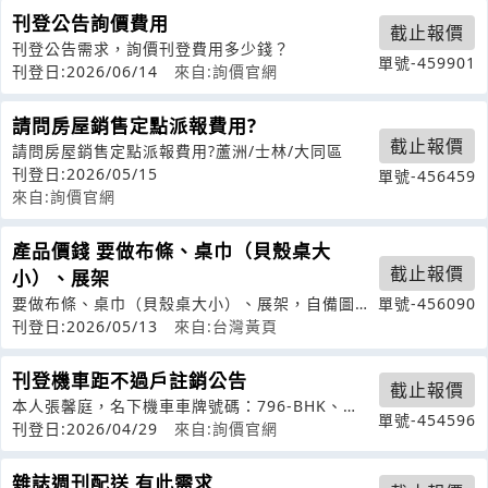
刊登公告詢價費用
截止報價
刊登公告需求，詢價刊登費用多少錢？
單號-459901
刊登日:2026/06/14
來自:詢價官網
請問房屋銷售定點派報費用?
截止報價
請問房屋銷售定點派報費用?蘆洲/士林/大同區
刊登日:2026/05/15
單號-456459
來自:詢價官網
產品價錢 要做布條、桌巾（貝殼桌大
截止報價
小）、展架
要做布條、桌巾（貝殼桌大小）、展架，自備圖這
單號-456090
樣價錢落在多少，是否可以先要估價單
刊登日:2026/05/13
來自:台灣黃頁
刊登機車距不過戶註銷公告
截止報價
本人張馨庭，名下機車車牌號碼：796-BHK、
單號-454596
NDB-3630，已讓與許文齡女士
刊登日:2026/04/29
來自:詢價官網
雜誌週刊配送 有此需求