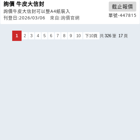
詢價 牛皮大信封
截止報價
詢價牛皮大信封可以整A4紙裝入
單號-447815
刊登日:2026/03/06
來自:詢價官網
1
2
3
4
5
6
7
8
9
10
下10頁
共
326
筆
17
頁