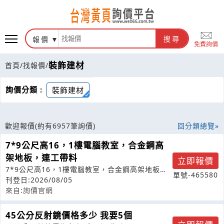
報價
搜尋
免費詢價
裝飾建材
首頁
/
找報價
/
詢價分類 :
裝飾建材
歡迎報價
(約有6957筆詢價)
回分類總覽
7*9公尺高16，1樓電腦教室，合金鋼高
架地板，連工帶料
立即報價
7*9公尺高16，1樓電腦教室，合金鋼高架地板，
單號-465580
連工帶料
刊登日:2026/08/05
來自:詢價官網
45公分反射鏡價格多少 我要5個