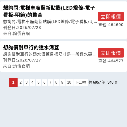
想詢問:電梯車廂翻新貼膜(LED燈條-電子
看板-明鏡)的整合
立即報價
想詢問:電梯車廂翻新貼膜(LED燈條/電子看板/明
單號-464690
鏡)的整合及預算
刊登日:2026/07/28
來自:詢價官網
想詢價耐車行的透水溝蓋
立即報價
想詢價耐車行的透水溝蓋目標尺寸是一般透水磚的
尺寸（40*40*5）預計大約30-
刊登日:2026/07/27
單號-464577
來自:詢價官網
1
2
3
4
5
6
7
8
9
10
下10頁
共
6957
筆
348
頁