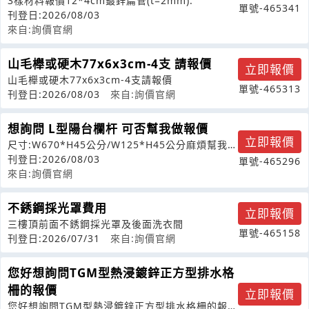
3樣材料報價12*4cm鍍鋅扁管(t=2mm).
單號-465341
刊登日:2026/08/03
來自:詢價官網
山毛櫸或硬木77x6x3cm-4支 請報價
立即報價
山毛櫸或硬木77x6x3cm-4支請報價
單號-465313
刊登日:2026/08/03
來自:詢價官網
想詢問 L型陽台欄杆 可否幫我做報價
立即報價
尺寸:W670*H45公分/W125*H45公分麻煩幫我做
報價，謝謝!
刊登日:2026/08/03
單號-465296
來自:詢價官網
不銹鋼採光罩費用
立即報價
三樓頂前面不銹鋼採光罩及後面洗衣間
單號-465158
刊登日:2026/07/31
來自:詢價官網
您好想詢問TGM型熱浸鍍鋅正方型排水格
柵的報價
立即報價
您好想詢問TGM型熱浸鍍鋅正方型排水格柵的報價