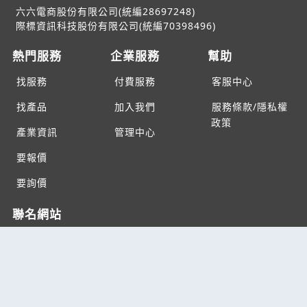
六六電商股份有限公司(統編28697248)
際標資訊科技股份有限公司(統編70398496)
熱門服務
企業服務
幫助
找服務
付費服務
客服中心
找產品
加入我們
服務條款/隱私權
政策
產業資訊
管理中心
要報價
要詢價
聯名網站
六六工商服務網
六六工商詢價服務網
JB產品網
六六黃頁
台灣黃頁｜求報價
B2BKO