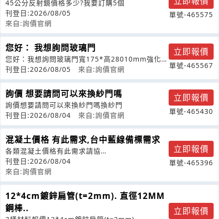
立即報價
45公分反射鏡價格多少?我要訂購5個
刊登日:2026/08/05
單號-465575
來自:詢價官網
您好： 我想詢問玻璃門
立即報價
您好：我想詢問玻璃門寬175*高28010mm強化灰
單號-465567
玻璃要使用在梯廳大門
刊登日:2026/08/05
來自:詢價官網
詢價 想要請問可以來換紗門嗎
立即報價
詢價想要請問可以來換紗門嗎換紗門
單號-465430
刊登日:2026/08/04
來自:詢價官網
混凝土價格 有此需求,台中藍線備標需求
立即報價
各類混凝土價格有此需求請協
助,80kgf/cm2140kgf/cm2210kgf
刊登日:2026/08/04
單號-465396
來自:詢價官網
12*4cm鍍鋅扁管(t=2mm). 直徑12MM
鋼棒..
立即報價