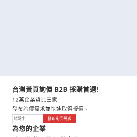
台灣黃頁詢價 B2B 採購首選!
12萬企業貨比三家
發布詢價需求並快速取得報價。
發布詢價需求
為您的企業