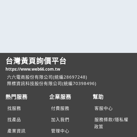
台灣黃頁詢價平台
https://www.web66.com.tw
六六電商股份有限公司(統編28697248)
際標資訊科技股份有限公司(統編70398496)
熱門服務
企業服務
幫助
找服務
付費服務
客服中心
找產品
加入我們
服務條款/隱私權
政策
產業資訊
管理中心