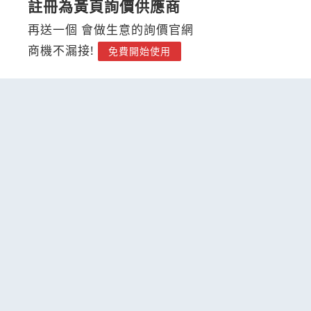
註冊為黃頁詢價供應商
再送一個 會做生意的詢價官網
商機不漏接!
免費開始使用