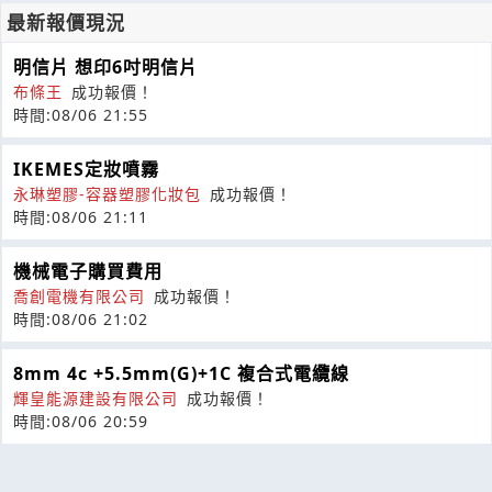
最新報價現況
明信片 想印6吋明信片
布條王
成功報價！
時間:08/06 21:55
IKEMES定妝噴霧
永琳塑膠-容器塑膠化妝包
成功報價！
時間:08/06 21:11
機械電子購買費用
喬創電機有限公司
成功報價！
時間:08/06 21:02
8mm 4c +5.5mm(G)+1C 複合式電纜線
輝皇能源建設有限公司
成功報價！
時間:08/06 20:59