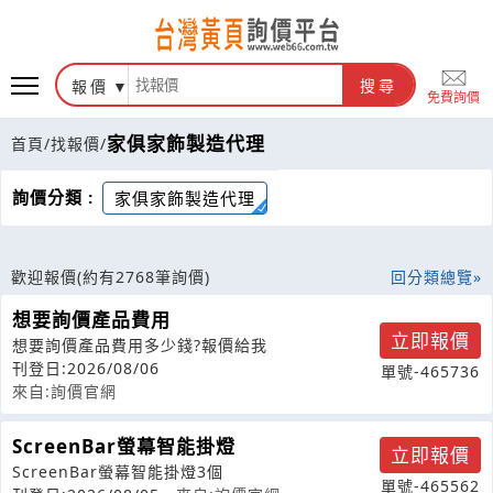
報價
搜尋
免費詢價
家俱家飾製造代理
首頁
/
找報價
/
詢價分類 :
家俱家飾製造代理
歡迎報價
(約有2768筆詢價)
回分類總覽
想要詢價產品費用
立即報價
想要詢價產品費用多少錢?報價給我
刊登日:2026/08/06
單號-465736
來自:詢價官網
ScreenBar螢幕智能掛燈
立即報價
ScreenBar螢幕智能掛燈3個
單號-465562