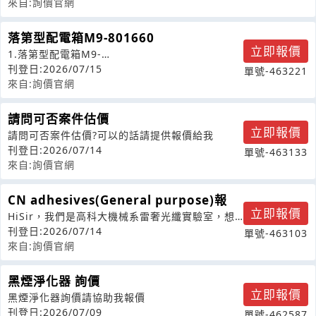
來自:詢價官網
落第型配電箱M9-801660
立即報價
1.落第型配電箱M9-
801660W800*H1600+H100*D600/SS
刊登日:2026/07/15
單號-463221
來自:詢價官網
請問可否案件估價
立即報價
請問可否案件估價?可以的話請提供報價給我
刊登日:2026/07/14
單號-463133
來自:詢價官網
CN adhesives(General purpose)報
立即報價
HiSir，我們是高科大機械系雷奢光纖實驗室，想
詢問此款膠水報價。用途為黏貼於金
刊登日:2026/07/14
單號-463103
來自:詢價官網
黑煙淨化器 詢價
立即報價
黑煙淨化器詢價請協助我報價
刊登日:2026/07/09
單號-462587