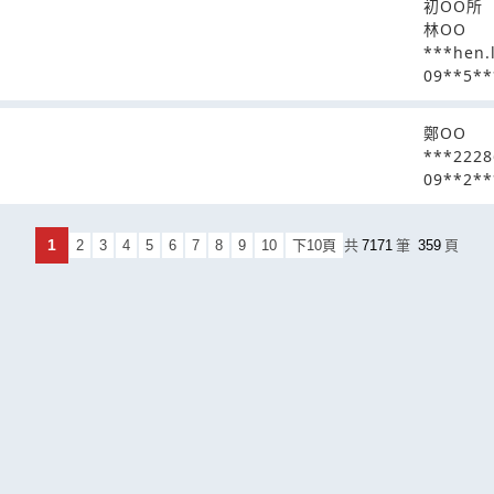
初OO所
林OO
***hen.
09**5**
鄭OO
***222
09**2**
1
2
3
4
5
6
7
8
9
10
下10頁
共
7171
筆
359
頁