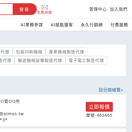
管理中心
加入我們
搜尋
免費詢價
AI業務參謀
AI賦能獵客
永久行銷網
付費服務
造代理
包裝印刷機械
產業機械製造代理
造代理
輸送機械設備製造代理
電子電工製造代理
回分類總覽
OO管OO所
立即報價
@atmos.tw
單號-465665
*3*