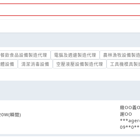
餐飲食品設備製造代理
電腦及週邊製造代理
農林漁牧設備製
導體設備
清潔消毒設備
空壓液壓設備製造代理
工具機模具製
緻OO義
謝OO
0W(瞬間)
***ager
09**0**