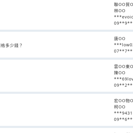
聯OO貿
林OO
***evoi
09**9**
唐OO
***low0
價格多少錢？
07**7**
雲OO東
陳OO
***69lo
09**2**
宏OO物
柯OO
***943
09**6**