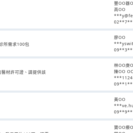
豐OO器
高OO
***y@fe
02**7**
廖OO
***yswi
診所需求100包
09**3**
林OO庚O
陳OO O
的醫材許可證、請提供該
***1124
09**1**
黃OO
***ve.h
09**9**
寶OO療