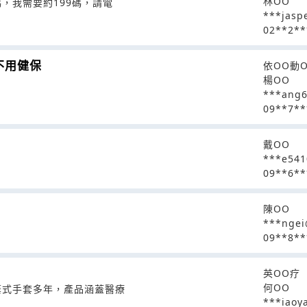
林OO
，我需要約199碼，請電
***jasp
02**2**
不用健保
依OO動
楊OO
***ang
09**7**
戴OO
***e54
09**6**
陳OO
***ngei
09**8**
英OO疗
何OO
棄式手套多年，產品涵蓋醫療
***iaoy