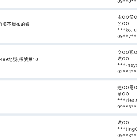
09**0**
永OO份
呂OO
T熔噴不織布的邊
***ko.
09**7**
交OO觀
洪OO
89地號(標號第10
***-ney
02**4**
連OO電
童OO
***rles
09**5**
洪OO
***ting
09**8**