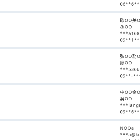
06**6**
歐OO美
孫OO
***a16
09**1**
弘OO務
廖OO
***5366
09**-**
中OO金
吳OO
***ian
09**6**
NOOa
***a@ku