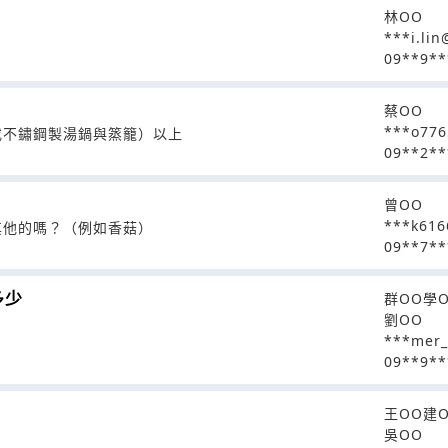
林OO
***i.li
09**9**
蔡OO
***o776
或不鏽鋼製湯鍋與篜籠）以上
09**2**
曾OO
***k616
其他的嗎？（例如香菇）
09**7**
多少
群OO學
劉OO
***mer_
09**9**
王OO建
吳OO