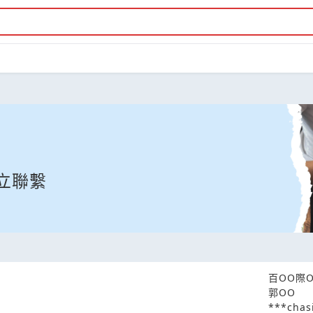
立聯繫
百OO際
郭OO
***chas