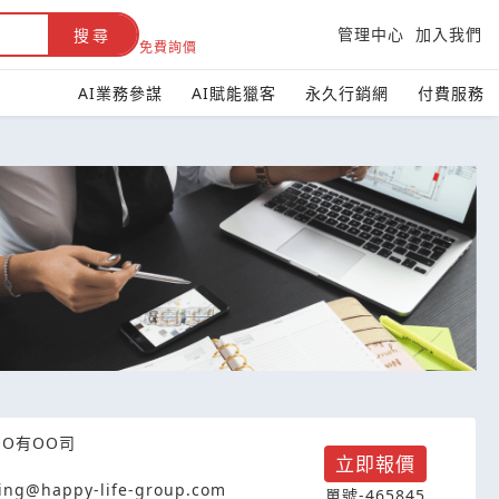
管理中心
加入我們
搜尋
免費詢價
AI業務參謀
AI賦能獵客
永久行銷網
付費服務
OO有OO司
立即報價
ing@happy-life-group.com
單號-465845