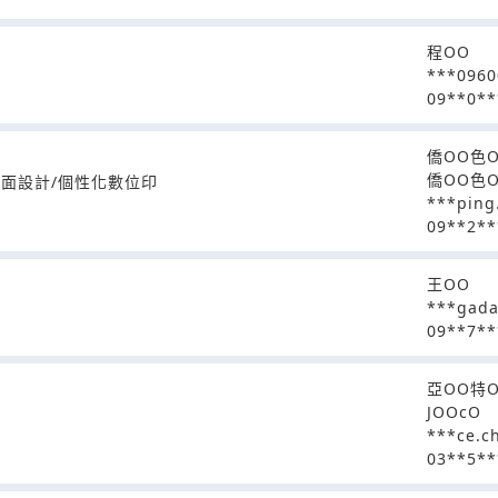
程OO
***096
09**0**
僑OO色
僑OO色
平面設計/個性化數位印
***ping
09**2**
王OO
***gad
09**7**
亞OO特
JOOcO
***ce.c
03**5**