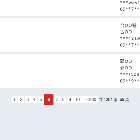
***wayf
09**7**
合OO醫
古OO
***t.gu
09**7**
郭OO
郭OO
***s508
09**9**
6
1
2
3
4
5
7
8
9
10
下10頁
共
1284
筆
65
頁