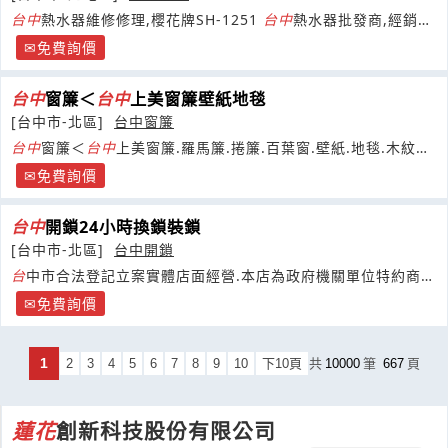
台
中
熱水器維修修理,櫻花牌SH-1251
台
中
熱水器批發商,經銷櫻
花牌熱水器,價格便宜,
台
中市櫻花牌熱水器修理
免費詢價
台
中
窗簾＜
台
中
上美窗簾壁紙地毯
[台中市-北區]
台中窗簾
台
中
窗簾＜
台
中
上美窗簾.羅馬簾.捲簾.百葉窗.壁紙.地毯.木紋塑
膠地磚.枕木長條地板.原木長條地磚.活動拉門
免費詢價
台
中
開鎖24小時換鎖裝鎖
[台中市-北區]
台中開鎖
台
中市合法登記立案實體店面經營.本店為政府機關單位特約商
店.鎖匠職業道德安全有保障04-22377132
免費詢價
1
2
3
4
5
6
7
8
9
10
下10頁
共
10000
筆
667
頁
蓮花
創新科技股份有限公司