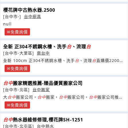
櫻花牌中古熱水器.2500
[台中市-]
台中廚具
null
免費詢價
全新 正304不銹鋼水槽、洗手
台
、流理
台
[台中市-大里區]
南台中
全新 100cm 正304不銹鋼水槽、洗手
台
、流理
台
直購價2200元
(不含運)
免費詢價
台
中
搬家精選推薦-臻品優質搬家公司
[台中市-北區]
台中搬家
大
台
中
搬家公司，
台
中
搬家，
台
中
搬家公司，
台
中
搬家公司推
薦，
台
中
搬家公司費用，
台
中
搬家公司價錢，搬運服務
免費詢價
台
中
熱水器維修修理,櫻花牌SH-1251
[台中市-北屯區]
台中熱水