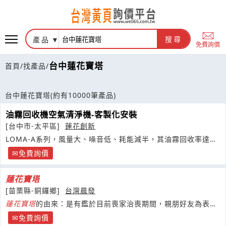
產品
搜尋
免費詢價
台中蓮花寶塔
首頁
/
找產品
/
台中蓮花寶塔
(約有10000筆產品)
油霧回收機空氣清淨機-客製化安裝
[台中市-太平區]
蓮花創新
LOMA-A系列，風量大、噪音低、耗能減半，其油霧回收率達
99.99%
免費詢價
蓮花
寶塔
[苗栗縣-銅鑼鄉]
台灣晨發
蓮花
寶塔
的由來：是有鑑於目前喪家治喪期間，親朋好友為表對
往生者敬輓之意，常贈送罐頭塔、花圈、羅馬柱價格高
免費詢價