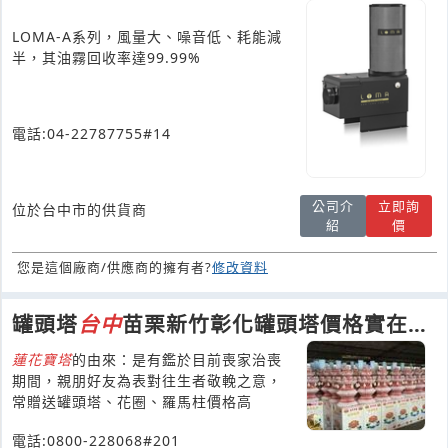
LOMA-A系列，風量大、噪音低、耗能減
半，其油霧回收率達99.99%
電話:04-22787755#14
公司介
立即詢
位於台中市的供貨商
紹
價
您是這個廠商/供應商的擁有者?
修改資料
罐頭塔
台
中
苗栗新竹彰化罐頭塔價格實在、
罐頭山壽桃塔ㄧ苗栗南投
蓮花
寶塔
的由來：是有鑑於目前喪家治喪
期間，親朋好友為表對往生者敬輓之意，
常贈送罐頭塔、花圈、羅馬柱價格高
電話:0800-228068#201