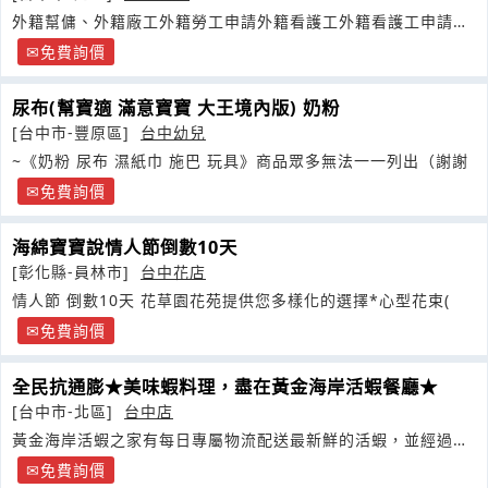
外籍幫傭、外籍廠工外籍勞工申請外籍看護工外籍看護工申請流
程申請外籍看護工資格如何申請外籍看護工出處
免費詢價
尿布(幫寶適 滿意寶寶 大王境內版) 奶粉
[台中市-豐原區]
台中幼兒
~《奶粉 尿布 濕紙巾 施巴 玩具》商品眾多無法一一列出（謝謝
免費詢價
海綿寶寶說情人節倒數10天
[彰化縣-員林市]
台中花店
情人節 倒數10天 花草園花苑提供您多樣化的選擇*心型花束(
免費詢價
全民抗通膨★美味蝦料理，盡在黃金海岸活蝦餐廳★
[台中市-北區]
台中店
黃金海岸活蝦之家有每日專屬物流配送最新鮮的活蝦，並經過嚴
格篩選後
免費詢價