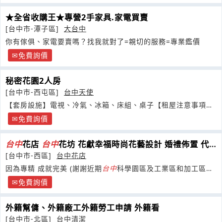
★全省收購王★專營2手家具.家電買賣
[台中市-潭子區]
大台中
你有傢俱、家電要賣嗎？找我就對了=親切的服務=專業鑑價
免費詢價
秘密花園2人房
[台中市-西屯區]
台中天使
【套房設施】電視、冷氣、冰箱、床組、桌子【租屋注意事項】
※租屋不限男女
免費詢價
台
中
花店
台
中
花坊 花獻幸福時尚花藝設計 婚禮佈置 代
客送花服務
[台中市-西區]
台中花店
因為專精 成就完美 (謝謝近期
台
中
科學園區及工業區和加工區的
朋友對求婚花束:傳情花束及高架藝術花籃的喜愛與訂購
免費詢價
外籍幫傭、外籍廠工外籍勞工申請 外籍看
[台中市-北區]
台中清潔