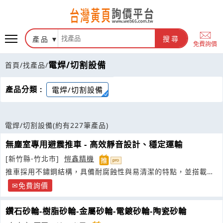
產品
搜尋
免費詢價
電焊/切割設備
首頁
/
找產品
/
產品分類 :
電焊/切割設備
電焊/切割設備
(約有227筆產品)
無塵室專用避震推車 - 高效靜音設計、穩定運輸
[新竹縣-竹北市]
愷鑫精機
推車採用不鏽鋼結構，具備耐腐蝕性與易清潔的特點，並搭載高
效避震系統
免費詢價
鑽石砂輪-樹脂砂輪-金屬砂輪-電鍍砂輪-陶瓷砂輪