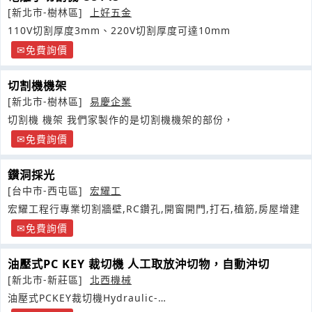
[新北市-樹林區]
上好五金
110V切割厚度3mm、220V切割厚度可達10mm
免費詢價
切割機機架
[新北市-樹林區]
易慶企業
切割機 機架 我們家製作的是切割機機架的部份，
免費詢價
鑚洞採光
[台中市-西屯區]
宏耀工
宏耀工程行專業切割牆壁,RC鑽孔,開窗開門,打石,植筋,房屋增建
免費詢價
油壓式PC KEY 裁切機 人工取放沖切物，自動沖切
[新北市-新莊區]
北西機械
油壓式PCKEY裁切機Hydraulic-