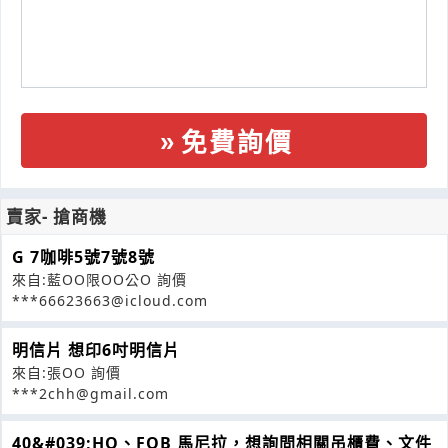
免費詢價
賣家- 搶商機
G 7咖啡5號7號8號
來自:藍OO限OO公O 詢價
***66623663@icloud.com
明信片 想印6吋明信片
來自:張OO 詢價
***2chh@gmail.com
40&#039;HQ、FOB 馬尼拉，想詢問相關吊櫃費、文件