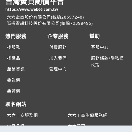
台灣黃頁詢價平台
https://www.web66.com.tw
六六電商股份有限公司(統編28697248)
際標資訊科技股份有限公司(統編70398496)
熱門服務
企業服務
幫助
找服務
付費服務
客服中心
找產品
加入我們
服務條款/隱私權
政策
產業資訊
管理中心
要報價
要詢價
聯名網站
六六工商服務網
六六工商詢價服務網
JB產品網
六六黃頁