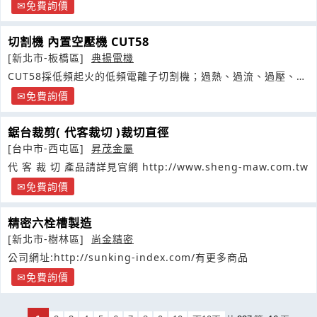
TypePCKEYShearingMachine
免費詢價
切割機 內置空壓機 CUT58
[新北市-板橋區]
典揚電機
CUT58採低頻起火的低頻電離子切割機；過熱、過流、過壓、欠
壓等保護電路
免費詢價
鋸台裁剪( 代客裁切 )裁切直徑
[台中市-西屯區]
昇茂金屬
代 客 裁 切 產品請詳見官網 http://www.sheng-maw.com.tw
免費詢價
精密六栓槽製造
[新北市-樹林區]
尚金精密
公司網址:http://sunking-index.com/有更多商品
免費詢價