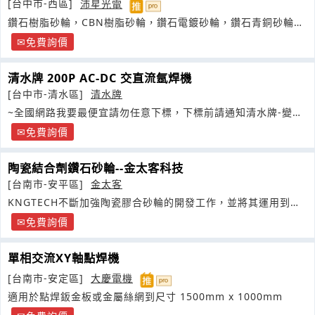
[台中市-西區]
沛星光電
鑽石樹脂砂輪，CBN樹脂砂輪，鑽石電鍍砂輪，鑽石青銅砂輪，
鑽石研磨膏
免費詢價
清水牌 200P AC-DC 交直流氬焊機
[台中市-清水區]
清水牌
~全國網路我要最便宜請勿任意下標，下標前請通知清水牌-變頻
200P
免費詢價
陶瓷結合劑鑽石砂輪--金太客科技
[台南市-安平區]
金太客
KNGTECH不斷加強陶瓷膠合砂輪的開發工作，並將其運用到許
多不同的應用領域
免費詢價
單相交流XY軸點焊機
[台南市-安定區]
大慶電機
適用於點焊鈑金板或金屬絲網到尺寸 1500mm x 1000mm