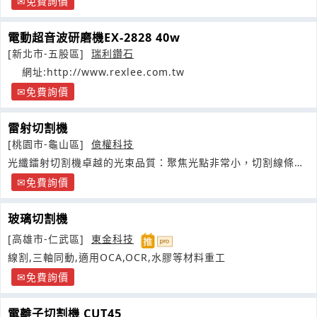
免費詢價
電動超音波研磨機EX-2828 40w
[新北市-五股區]
瑞利鑽石
網址:http://www.rexlee.com.tw
免費詢價
雷射切割機
[桃園市-龜山區]
億權科技
光纖鐳射切割機卓越的光束品質：聚焦光點非常小，切割線條更
精細，
免費詢價
玻璃切割機
[高雄市-仁武區]
東金科技
線割,三軸同動,適用OCA,OCR,水膠等材料重工
免費詢價
電離子切割機 CUT45