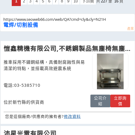
1
2
3
4
5
6
7
8
9
10
下10頁
共
227
筆
16
頁
https://www.seoweb66.com/web/QA?cmd=cly&cly=N21H
電焊/切割設備
愷鑫精機有限公司,不銹鋼製品無塵椅無塵室
耗材導電輪無塵室製品
推車採用不鏽鋼結構，具備耐腐蝕性與易
清潔的特點，並搭載高效避震系統
電話:03-5385710
公司介
立即詢
位於新竹縣的供貨商
紹
價
您是這個廠商/供應商的擁有者?
修改資料
沛星光電有限公司