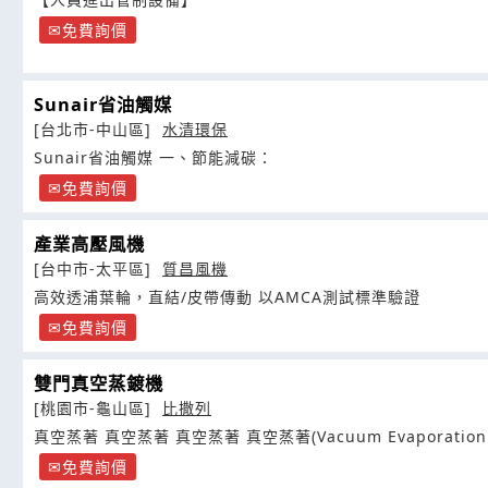
免費詢價
Sunair省油觸媒
[台北市-中山區]
水清環保
Sunair省油觸媒 一、節能減碳：
免費詢價
產業高壓風機
[台中市-太平區]
質昌風機
高效透浦葉輪，直結/皮帶傳動 以AMCA測試標準驗證
免費詢價
雙門真空蒸鍍機
[桃園市-龜山區]
比撒列
真空蒸著 真空蒸著 真空蒸著 真空蒸著(Vacuum Evaporation
免費詢價