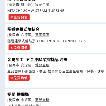
[高雄市-鳳山區]
宸茂企業
HITACHI 20MW STEAM TURBINE
免費詢價
隧道連續式燒結窯
[桃園市-八德區]
富國國際
隧道連續式燒結窯 CONTINUOUS TUNNEL TYPE
免費詢價
金屬加工 -五金沖壓深抽製品.沖壓
[台南市-安定區]
坤昇金屬
產品由原料到設計、製圖-模具開發及生產至檢驗、包裝、運輸
免費詢價
擺閘-通關機
[桃園市-中壢區]
碩譽電機
【人員進出管制設備】