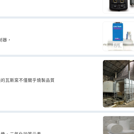
制器，
適的瓦斯窯不僅關乎燒製品質
化鋯、二氧化矽等元素