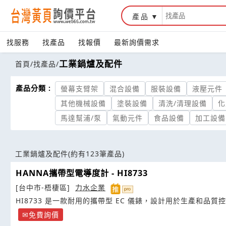
產品
找服務
找產品
找報價
最新詢價需求
工業鍋爐及配件
首頁
/
找產品
/
產品分類 :
螢幕支臂架
混合設備
服裝設備
液壓元件
其他機械設備
塗裝設備
清洗/清理設備
化
馬達幫浦/泵
氣動元件
食品設備
加工設備
工業鍋爐及配件
(約有123筆產品)
HANNA攜帶型電導度計 - HI8733
[台中市-梧棲區]
力水企業
HI8733 是一款耐用的攜帶型 EC 儀錶，設計用於生產和品質
免費詢價