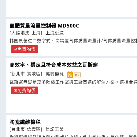
氣體質量流量控制器 MD500C
[大陸港澳-上海]
上海昕潼
韩国原装进口数字式、高精度气体质量流量计/气体质量流量控
免費詢價
高效率、穩定且符合成本效益之瓦斯窯
[新北市-鶯歌區]
協興機械
瓦斯窯無疑是眾多陶藝工作室與工廠首選的解決方案。選擇合
免費詢價
陶瓷纖維棉毯
[台北市-信義區]
信諾工業
陶瓷纖維毯又稱為耐火毯或防火毯，係由氧化鋁、氧化鈣、氧