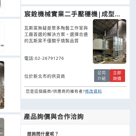
宸銓機械實業二手壓穩機|成型機|
推板窯|攪粉機|煉土機|珠球研磨
瓦斯窯無疑是眾多陶藝工作室與
機
工廠首選的解決方案。選擇合適
的瓦斯窯不僅關乎燒製品質
電話:02-26791276
公司
立即
位於新北市的供貨商
介紹
詢價
您是這個廠商/供應商的擁有者?
修改資料
產品詢價與合作洽詢
想詢問什麼呢？