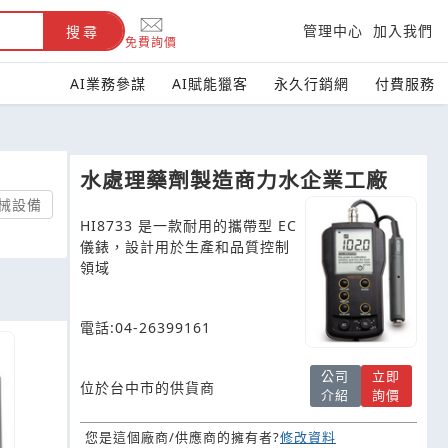
管理中心
加入我們
搜尋
免費詢價
AI業務參謀
AI賦能獵客
永久行銷網
付費服務
水處理藥劑製造商力水企業工廠
械設備
HI8733 是一款耐用的攜帶型 EC
儀錶，設計用於生產和品質控制
領域
電話:04-26399161
公司
立即
位於台中市的供貨商
介紹
詢價
您是這個廠商/供應商的擁有者?
修改資料