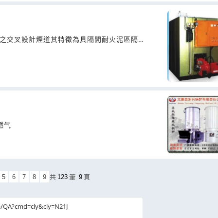
具之交叉設計煙道其特徵為具隔間耐火泥區隔一
燃气
5
6
7
8
9
共
123
筆
9
頁
b/QA?cmd=cly&cly=N21J