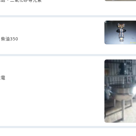
柴油350
要歡迎來電