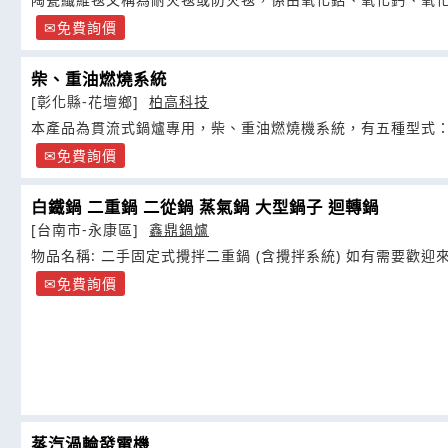
免費詢價
柴、重油燃燒系統
[彰化縣-花壇鄉]
柏高科技
本產品為貫流式鍋爐專用，柴、重油燃燒機系統，有五種型式：
免費詢價
白鐵鍋 二重鍋 二從鍋 蒸氣鍋 大型鍋子 迴轉鍋
[台南市-永康區]
鑫鼎鍋爐
物品名稱: 二手固定式攪拌二重鍋 (含攪拌系統) 如有需
免費詢價
蒸汽渦輪發電機