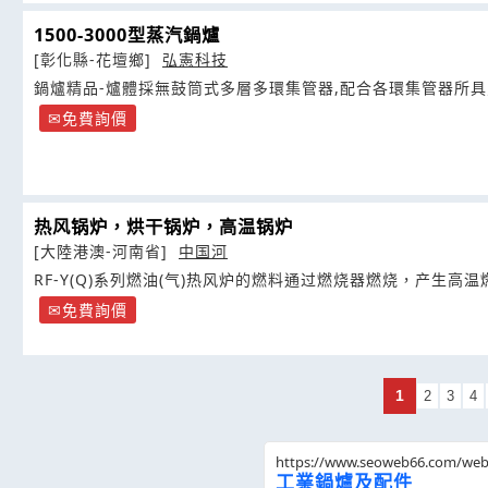
1500-3000型蒸汽鍋爐
[彰化縣-花壇鄉]
弘憲科技
鍋爐精品-爐體採無鼓筒式多層多環集管器,配合各環集管器所
次燃燒室及三次回收室
免費詢價
热风锅炉，烘干锅炉，高温锅炉
[大陸港澳-河南省]
中国河
RF-Y(Q)系列燃油(气)热风炉的燃料通过燃烧器燃烧，产生高温
免費詢價
1
2
3
4
https://www.seoweb66.com/we
工業鍋爐及配件