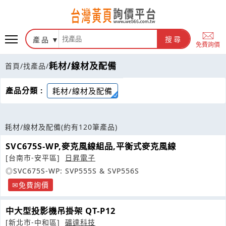
產品
搜尋
免費詢價
耗材/線材及配備
首頁
/
找產品
/
產品分類 :
耗材/線材及配備
耗材/線材及配備
(約有120筆產品)
SVC675S-WP,麥克風線組品,平衡式麥克風線
[台南市-安平區]
日昇電子
◎SVC675S-WP: SVP555S & SVP556S
免費詢價
中大型投影機吊掛架 QT-P12
[新北市-中和區]
礦達科技