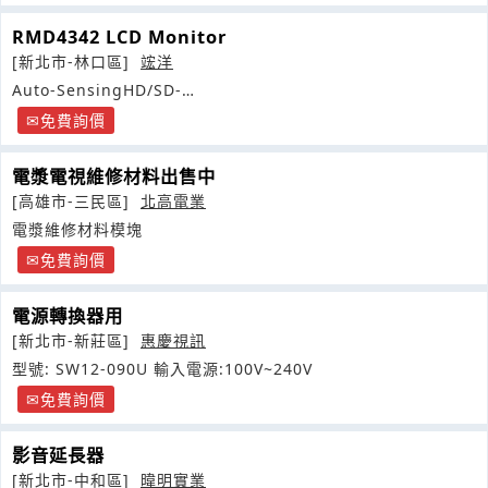
RMD4342 LCD Monitor
[新北市-林口區]
竤洋
Auto-SensingHD/SD-
SDI,CompositesignalEmbeddedAudioSupport
免費詢價
電漿電視維修材料出售中
[高雄市-三民區]
北高電業
電漿維修材料模塊
免費詢價
電源轉換器用
[新北市-新莊區]
惠慶視訊
型號: SW12-090U 輸入電源:100V~240V
免費詢價
影音延長器
[新北市-中和區]
暐明實業