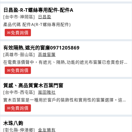
日昌盈-R-T螺絲專用配件-配件A
[台中市-神岡區]
日昌盈
產品代碼 配件A(R-T螺絲專用配件)
免費詢價
有效隔熱,遮光的窗廉0971205869
[高雄市-鼓山區]
高雄窗簾
在電費漲價聲中，有遮光、隔熱,功能的遮光布窗簾已愈賣愈好，
專業建議選購有
免費詢價
質感、高品質實木百葉門窗
[台中市-西屯區]
嵐田雅社
實木百葉窗是一種用於窗戶的裝飾性和實用性的窗簾選擇。這種
百葉窗由木材製成
免費詢價
木珠八鉤
[彰化縣-伸港鄉]
金友勝有