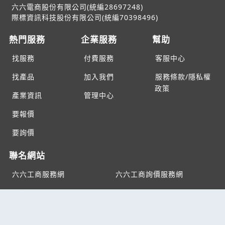
六六電商股份有限公司(統編28697248)
際標資訊科技股份有限公司(統編70398496)
熱門服務
企業服務
幫助
找服務
付費服務
客服中心
找產品
加入我們
服務條款/隱私權
政策
產業資訊
管理中心
要報價
要詢價
聯名網站
六六工商服務網
六六工商詢價服務網
JB產品網
六六黃頁
台灣黃頁｜求報價
B2BKO