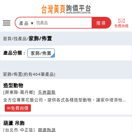
產品
搜尋
免費詢價
家飾/佈置
首頁
/
找產品
/
產品分類 :
家飾/佈置
家飾/佈置
(約有464筆產品)
造型動物
[屏東縣-萬丹鄉]
先進園藝
全方位專業花藝公司，提供各式各樣造型動物，讓家中增添怡人
綠意！
免費詢價
葫蘆 吊飾
[台北市-中正區]
開運陶源