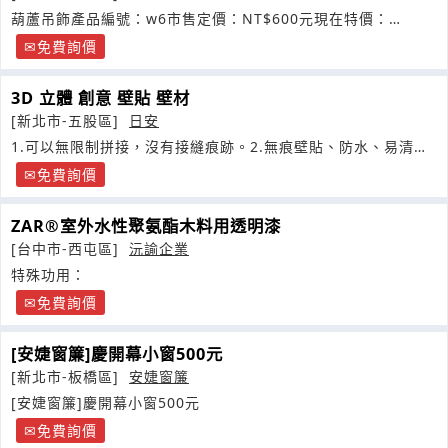
葫蘆吊飾產品編號：w6市售定價：NT$600元現在特價：
NT$380
免費詢價
3D 立體 創意 壁貼 壁材
[新北市-五股區]
日安
1.可以無限制拼接，沒有接縫痕跡。2.無痕壁貼、防水、易清
洗、
免費詢價
ZAR®室外水性聚氨酯木料用透明漆
[台中市-西屯區]
沅諭企業
特殊功用：
免費詢價
[安婕窗簾]慶開幕小窗500元
[新北市-板橋區]
安婕窗簾
[安婕窗簾]慶開幕小窗500元
免費詢價