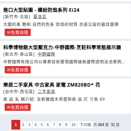
進口大型貼圖 - 繽紛防焰系列 Ei24
[新竹市-北區]
夏洛瓦
大圖的美 飽和 自然的色系 防焰的材質 亦是公設的最佳選擇
免費詢價
科學博物館大型壓克力-中野國際-烹飪科學常態展示牆
[新北市-泰山區]
中野國際
中野國際有限公司以專業技術實現國際級無邊際透明泳池案例以
超厚壓克力視窗與泳池不鏽鋼
免費詢價
樂居二手家具 中古家具 家電 ZM820BD* 花
[台中市-西屯區]
二手家具
商 品 名 稱介紹: 全新雞翅木茶壺架商 品 尺 寸長 89
免費詢價
1
2
3
4
5
6
7
8
9
10
下10頁
共
464
筆
31
頁