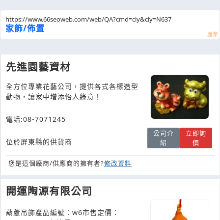
https://www.66seoweb.com/web/QA?cmd=cly&cly=N637
家飾/佈置
先進園藝資材
全方位專業花藝公司，提供各式各樣造型
動物，讓家中增添怡人綠意！
電話:08-7071245
公司介
立即詢
位於屏東縣的供貨商
紹
價
您是這個廠商/供應商的擁有者?
修改資料
開運陶源有限公司
葫蘆吊飾產品編號：w6市售定價：