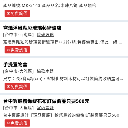
產品編號:MK-3143 產品品名:木珠八鉤 產品規格
免費詢價
窯燒浮雕釉彩琉璃藝術玻璃
[台中市-西屯區]
琉璃玻璃
窯燒浮雕釉彩琉璃藝術玻璃建材2片/組.特優價賣出.僅此一組.尺
寸
免費詢價
手提置物盒
[台中市-大雅區]
協盈木器
尺寸：長x寬x高(cm)，客製化材料木材可以訂製簡約收納盒可放
置化妝品保養品
免費詢價
台中窗簾精緻緹花布訂做窗簾只要500元
[台中市-大里區]
室內設計
台中窗簾設計【瑪亞窗簾】給您最殺的價格!訂製窗簾只要500
元！
免費詢價