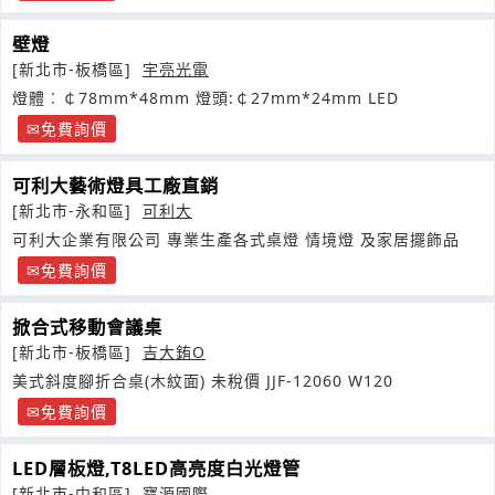
壁燈
[新北市-板橋區]
宇亮光電
燈體︰￠78mm*48mm 燈頭:￠27mm*24mm LED
免費詢價
可利大藝術燈具工廠直銷
[新北市-永和區]
可利大
可利大企業有限公司 專業生產各式桌燈 情境燈 及家居擺飾品
免費詢價
掀合式移動會議桌
[新北市-板橋區]
吉大銪O
美式斜度腳折合桌(木紋面) 未稅價 JJF-12060 W120
免費詢價
LED層板燈,T8LED高亮度白光燈管
[新北市-中和區]
寶源國際