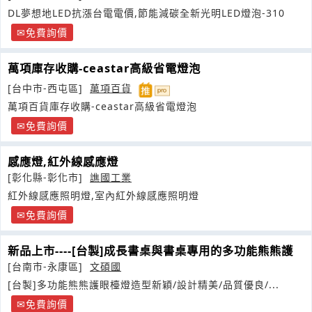
DL夢想地LED抗漲台電電價,節能減碳全新光明LED燈泡-310
免費詢價
萬項庫存收購-ceastar高級省電燈泡
[台中市-西屯區]
萬項百貨
萬項百貨庫存收購-ceastar高級省電燈泡
免費詢價
感應燈,紅外線感應燈
[彰化縣-彰化市]
譙國工業
紅外線感應照明燈,室內紅外線感應照明燈
免費詢價
新品上市----[台製]成長書桌與書桌專用的多功能熊熊護
[台南市-永康區]
文碩國
[台製]多功能熊熊護眼檯燈造型新穎/設計精美/品質優良/...
免費詢價