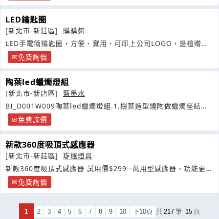
LED鑰匙圈
[新北市-新莊區]
購購夠
LED手電筒鑰匙圈，方便、實用，可印上公司LOGO，是禮贈品
最價選擇
免費詢價
陶葉led蠟燭燈組
[新北市-新店區]
藍墨水
BI_D001W009陶葉led蠟燭燈組.1.樹葉造型燒陶做蠟燭座結合
真蠟材質
免費詢價
新款360度吸頂式感應器
[新北市-新莊區]
琁楓燈具
新款360度吸頂式感應器 試用價$299--萬用型感應器，功能更進
化
免費詢價
1
2
3
4
5
6
7
8
9
10
下10頁
共
217
筆
15
頁