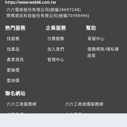
https://www.web66.com.tw
六六電商股份有限公司(統編28697248)
際標資訊科技股份有限公司(統編70398496)
熱門服務
企業服務
幫助
找服務
付費服務
客服中心
找產品
加入我們
服務條款/隱私權
政策
產業資訊
管理中心
要報價
要詢價
聯名網站
六六工商服務網
六六工商詢價服務網
JB產品網
六六黃頁
台灣黃頁｜求報價
B2BKO