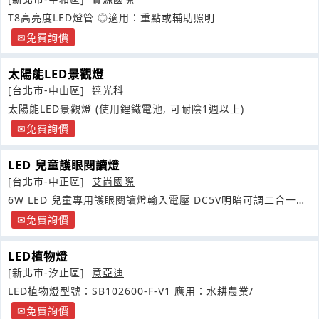
T8高亮度LED燈管 ◎適用：重點或輔助照明
免費詢價
太陽能LED景觀燈
[台北市-中山區]
達光科
太陽能LED景觀燈 (使用鋰鐵電池, 可耐陰1週以上)
免費詢價
LED 兒童護眼閱讀燈
[台北市-中正區]
艾尚國際
6W LED 兒童專用護眼閱讀燈輸入電壓 DC5V明暗可調二合一夜
燈
免費詢價
LED植物燈
[新北市-汐止區]
意亞迪
LED植物燈型號：SB102600-F-V1 應用：水耕農業/
免費詢價