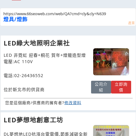
https://www.66seoweb.com/web/QA?cmd=cly&cly=N639
燈具/燈飾
LED綠大地照明企業社
LED 非霓虹 迎春+桐花 賀年+燈籠造型燈
電壓:AC 110V
電話:02-26436552
公司介
立即詢
位於新北市的供貨商
紹
價
您是這個廠商/供應商的擁有者?
修改資料
LED夢想地創意工坊
DL夢想地LED抗漲台電電價,節能減碳全新