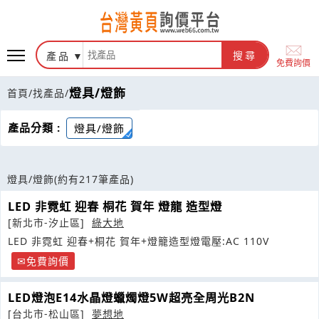
產品
搜尋
免費詢價
燈具/燈飾
首頁
/
找產品
/
產品分類 :
燈具/燈飾
燈具/燈飾
(約有217筆產品)
LED 非霓虹 迎春 桐花 賀年 燈龍 造型燈
[新北市-汐止區]
綠大地
LED 非霓虹 迎春+桐花 賀年+燈籠造型燈電壓:AC 110V
免費詢價
LED燈泡E14水晶燈蠟燭燈5W超亮全周光B2N
[台北市-松山區]
夢想地