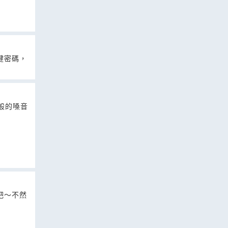
鍵密碼，
般的嗓音
吧～不然