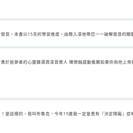
發音。本書以15天的學習進度，由簡入深地帶您一一破解發音的關
勇於追夢者的心靈雞湯資深音樂人 陳樂融感動推薦如果你為他上帝
！是這樣的，我叫布魯克，今年15歲我一定是患有『決定障礙』症