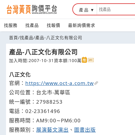
產品
台灣黃頁詢價平台
找服務
找產品
找報價
最新詢價需求
首頁
/
找產品
/
產品-八正文化有限公司
產品-八正文化有限公司
加入時間:2007-10-31
資本額:100萬
八正文化
官網：
https://www.oct-a.com.tw
公司位置：台北市-萬華區
統一編號：27988253
電話：
02-2
3
3
6
1496
服務時間：AM9:00∼PM6:00
服務類別：
展演藝文演出
、
圖書出版