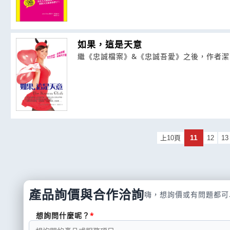
如果，這是天意
繼《忠誠檔案》&《忠誠吾愛》之後，作者潔西卡
11
上10頁
12
13
產品詢價與合作洽詢
嗨，想詢價或有問題都可
想詢問什麼呢？