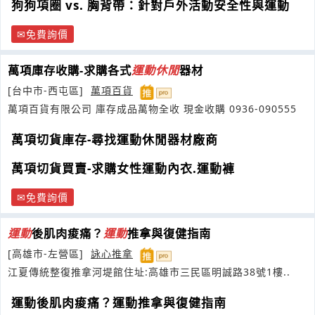
狗狗項圈 vs. 胸背帶：針對戶外活動安全性與運動
免費詢價
萬項庫存收購-求購各式
運動
休閒
器材
[台中市-西屯區]
萬項百貨
萬項百貨有限公司 庫存成品萬物全收 現金收購 0936-090555
萬項切貨庫存-尋找運動休閒器材廠商
萬項切貨買賣-求購女性運動內衣.運動褲
免費詢價
運動
後肌肉痠痛？
運動
推拿與復健指南
[高雄市-左營區]
詠心推拿
江夏傳統整復推拿河堤館住址:高雄市三民區明誠路38號1樓..
運動後肌肉痠痛？運動推拿與復健指南