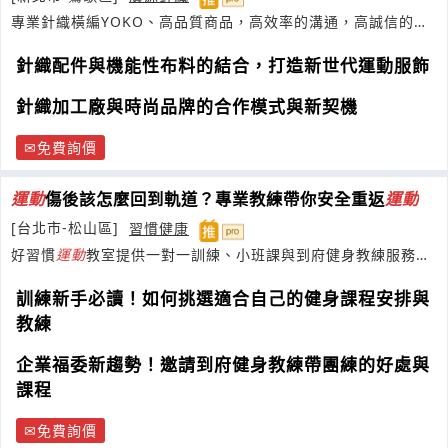
專業針織橫編YOKO、高品質商品，高效率的溝通，高誠信的態
度！
針織配件與機能性布料的結合，打造新世代運動服飾
針織加工廠與時尚品牌的合作模式與新契機
免費詢價
運動
傷後該怎麼回到軌道？專業教練帶你安全重返
運動
[台北市-松山區]
習慣健康
好習慣
運動
教室提供一對一訓練、小班課與到府健身教練服務，
陪伴
運動
並專長銀髮族與老人肌力訓練
訓練新手必讀！如何挑選適合自己的健身課程安排與
教練
企業福委新趨勢！邀請到府健身教練帶團練的好處與
課程
免費詢價