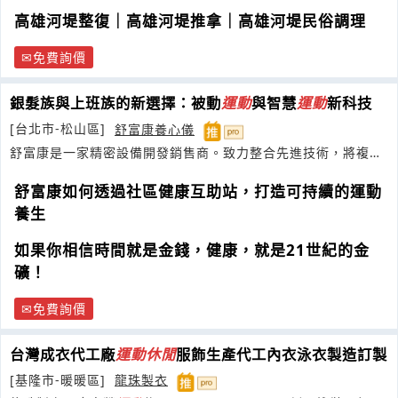
高雄河堤整復｜高雄河堤推拿｜高雄河堤民俗調理
免費詢價
銀髮族與上班族的新選擇：被動
運動
與智慧
運動
新科技
[台北市-松山區]
舒富康養心儀
舒富康是一家精密設備開發銷售商。致力整合先進技術，將複雜
的醫療保健器材為家電級安全產品
舒富康如何透過社區健康互助站，打造可持續的運動
養生
如果你相信時間就是金錢，健康，就是21世紀的金
礦！
免費詢價
台灣成衣代工廠
運動
休閒
服飾生產代工內衣泳衣製造訂製
[基隆市-暖暖區]
龍珠製衣