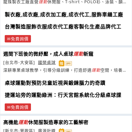
龍珠製衣工廠直營
運動
休閒服、T-shirt、POLO衫、泳裝、韻律
服車褲、吸濕排汗衫...
製衣廠,成衣廠,成衣加工廠,成衣代工,服飾車縫工廠
台灣製造服飾衣服成衣代工廠客製化生產品牌代工
免費詢價
週間下班後的微紓壓，成人桌球
運動
新寵
[台北市-大安區]
國榮桌球
深耕專業桌球教學，引導分級訓練，打造舒適
運動
空間，培養孩
子自信與品格。
桌球運動對預防兒童近視與鍛鍊腦力的奇蹟
捷運站旁的運動綠洲：行天宮館系統化分級桌球課
免費詢價
高機能
運動
休閒服製造專家的工藝解密
[新北市-鶯歌區]
廣源針織