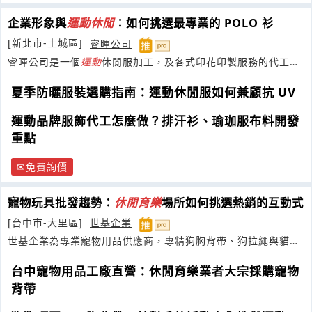
企業形象與
運動
休閒
：如何挑選最專業的 POLO 衫
[新北市-土城區]
睿暉公司
睿暉公司是一個
運動
休閒服加工，及各式印花印製服務的代工廠
商。
夏季防曬服裝選購指南：運動休閒服如何兼顧抗 UV
運動品牌服飾代工怎麼做？排汗衫、瑜珈服布料開發
重點
免費詢價
寵物玩具批發趨勢：
休閒
育樂
場所如何挑選熱銷的互動式
[台中市-大里區]
世基企業
世基企業為專業寵物用品供應商，專精狗胸背帶、狗拉繩與貓頸
圈研發
台中寵物用品工廠直營：休閒育樂業者大宗採購寵物
背帶