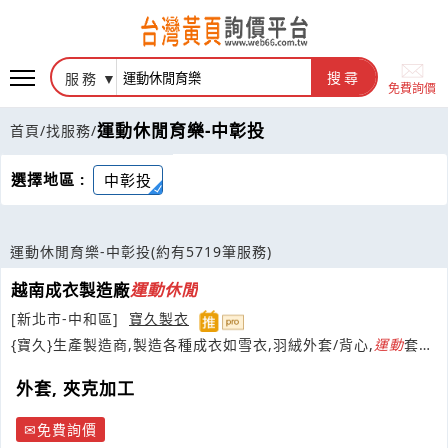
服務
搜尋
免費詢價
運動休閒育樂-中彰投
首頁
/
找服務
/
選擇地區 :
中彰投
運動休閒育樂-中彰投
(約有5719筆服務)
越南成衣製造廠
運動
休閒
[新北市-中和區]
寶久製衣
{寶久}生產製造商,製造各種成衣如雪衣,羽絨外套/背心,
運動
套
裝,重機夾克..等等款式.
外套, 夾克加工
免費詢價