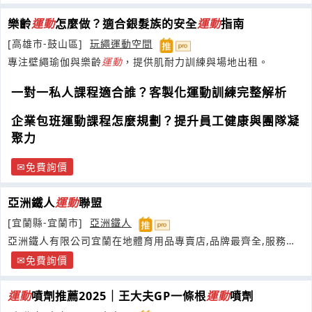
樂齡
運動
怎麼做？適合銀髮族的安全
運動
指南
[高雄市-鼓山區]
玩繩運動空間
專注壁繩瑜伽與樂齡
運動
，提供肌耐力訓練與場地出租。
一對一私人課程適合誰？客製化運動訓練完整解析
企業包班運動課程怎麼規劃？提升員工健康與團隊凝
聚力
免費詢價
亞洲鐵人
運動
聯盟
[宜蘭縣-宜蘭市]
亞洲鐵人
亞洲鐵人有限公司宜蘭在地體育用品專賣店,品牌最齊全,服務最
優質
免費詢價
運動
噴劑推薦2025｜王大夫GP一條根
運動
噴劑