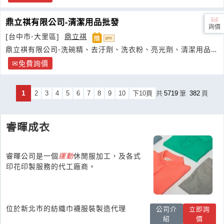
鼎立祺有限公司-清潔用品批發
詢價
[台中市-大里區]
鼎立祺
鼎立祺有限公司-洗碗精、去汙劑、洗衣粉、亮光劑、清潔用品批
發。
免費詢價
1
2
3
4
5
6
7
8
9
10
下10頁
共
5719
筆
382
頁
睿暉成衣
睿暉公司是一個
運動
休閒服加工，及各式
印花印製服務的代工廠商。
位於新北市的紡織巾襪服裝製造代理
公司介
立即詢
紹
價