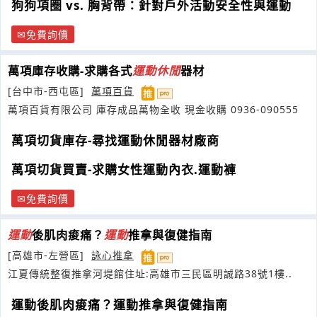
狗狗項圈 vs. 胸背帶：針對戶外活動安全性與運動
免費詢價
萬項庫存收購-求購各式
運動
休閒
器材
[台中市-西屯區]
萬項百貨
萬項百貨有限公司 庫存成品萬物全收 現金收購 0936-090555
萬項切貨庫存-尋找運動休閒器材廠商
萬項切貨買賣-求購女性運動內衣.運動褲
免費詢價
運動
後肌肉痠痛？
運動
推拿與復健指南
[高雄市-左營區]
詠心推拿
江夏傳統整復推拿河堤館住址:高雄市三民區明誠路38號1樓..
運動後肌肉痠痛？運動推拿與復健指南