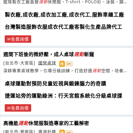
龍珠製衣工廠直營
運動
休閒服、T-shirt、POLO衫、泳裝、韻律
服車褲、吸濕排汗衫...
製衣廠,成衣廠,成衣加工廠,成衣代工,服飾車縫工廠
台灣製造服飾衣服成衣代工廠客製化生產品牌代工
免費詢價
週間下班後的微紓壓，成人桌球
運動
新寵
[台北市-大安區]
國榮桌球
深耕專業桌球教學，引導分級訓練，打造舒適
運動
空間，培養孩
子自信與品格。
桌球運動對預防兒童近視與鍛鍊腦力的奇蹟
捷運站旁的運動綠洲：行天宮館系統化分級桌球課
免費詢價
高機能
運動
休閒服製造專家的工藝解密
[新北市-鶯歌區]
廣源針織