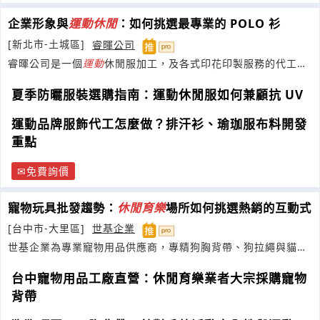
企業形象與
運動
休閒
：如何挑選最專業的 POLO 衫
[新北市-土城區]
睿暉公司
睿暉公司是一個
運動
休閒服加工，及各式印花印製服務的代工廠
商。
夏季防曬服裝選購指南：運動休閒服如何兼顧抗 UV
運動品牌服飾代工怎麼做？排汗衫、瑜珈服布料開發
重點
免費詢價
寵物玩具批發趨勢：
休閒
育樂
場所如何挑選熱銷的互動式
[台中市-大里區]
世基企業
世基企業為專業寵物用品供應商，專精狗胸背帶、狗拉繩與貓頸
圈研發
台中寵物用品工廠直營：休閒育樂業者大宗採購寵物
背帶