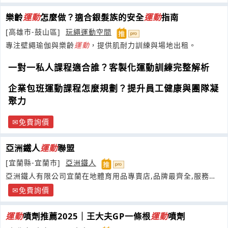
樂齡
運動
怎麼做？適合銀髮族的安全
運動
指南
[高雄市-鼓山區]
玩繩運動空間
專注壁繩瑜伽與樂齡
運動
，提供肌耐力訓練與場地出租。
一對一私人課程適合誰？客製化運動訓練完整解析
企業包班運動課程怎麼規劃？提升員工健康與團隊凝
聚力
免費詢價
亞洲鐵人
運動
聯盟
[宜蘭縣-宜蘭市]
亞洲鐵人
亞洲鐵人有限公司宜蘭在地體育用品專賣店,品牌最齊全,服務最
優質
免費詢價
運動
噴劑推薦2025｜王大夫GP一條根
運動
噴劑