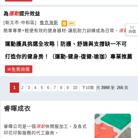
為
運動
提升效益
[新北市-中和區]
魯克海斯
簡單專業+輕便有效的健身器材-讓肌耐力訓練成為日常，
運動
活
詢價
化細胞....
運動護具挑選全攻略｜防護、舒適與支撐缺一不可
打造你的健身房！（運動-健身-復健-瑜珈）專業推薦
免費詢價
1
2
3
4
5
6
7
8
9
10
下10頁
共
3988
筆
266
頁
睿暉成衣
睿暉公司是一個
運動
休閒服加工，及各式
印花印製服務的代工廠商。