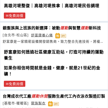
高雄河堤整復｜高雄河堤推拿｜高雄河堤民俗調理
免費詢價
銀髮族與上班族的新選擇：被動
運動
與智慧
運動
新科技
[台北市-松山區]
舒富康養心儀
舒富康是一家精密設備開發銷售商。致力整合先進技術，將複雜
的醫療保健器材為家電級安全產品
舒富康如何透過社區健康互助站，打造可持續的運動
養生
如果你相信時間就是金錢，健康，就是21世紀的金
礦！
免費詢價
台灣成衣代工廠
運動
休閒
服飾生產代工內衣泳衣製造訂製
[基隆市-暖暖區]
龍珠製衣