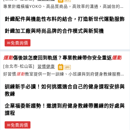
專業針織橫編YOKO、高品質商品，高效率的溝通，高誠信的態
度！
針織配件與機能性布料的結合，打造新世代運動服飾
針織加工廠與時尚品牌的合作模式與新契機
免費詢價
運動
傷後該怎麼回到軌道？專業教練帶你安全重返
運動
[台北市-松山區]
習慣健康
好習慣
運動
教室提供一對一訓練、小班課與到府健身教練服務，
陪伴
運動
並專長銀髮族與老人肌力訓練
訓練新手必讀！如何挑選適合自己的健身課程安排與
教練
企業福委新趨勢！邀請到府健身教練帶團練的好處與
課程
免費詢價