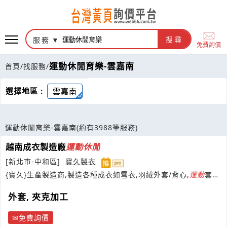
服務
搜尋
免費詢價
運動休閒育樂-雲嘉南
首頁
/
找服務
/
選擇地區 :
雲嘉南
運動休閒育樂-雲嘉南
(約有3988筆服務)
越南成衣製造廠
運動
休閒
[新北市-中和區]
寶久製衣
{寶久}生產製造商,製造各種成衣如雪衣,羽絨外套/背心,
運動
套
裝,重機夾克..等等款式.
外套, 夾克加工
免費詢價