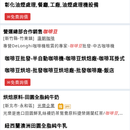
彰化油煙處理,餐廳,工廠,油煙處理機設備
免費詢價
營運總部合作銷售
咖啡豆
[新竹縣-竹東鎮]
唐朝咖啡
專營DeLonghi咖啡機租賃的專家-
咖啡豆
批發-中古咖啡機
咖啡豆批發-半自動咖啡機-咖啡豆烘焙廠-咖啡耳掛式
咖啡豆烘培-批發咖啡豆烘培廠-批發咖啡廰-飯店
免費詢價
烘焙原料-田園全脂純牛奶
[新北市-永和區]
光樂企業
光樂是進口田園鮮乳絲襪奶茶鴛鴦原料捷榮錫蘭紅茶/
咖啡豆
,紫
荊淡奶DIY優格/優格菜單介紹
紐西蘭澳洲田園全脂純牛乳