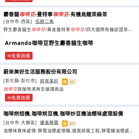
麝香貓
咖啡豆
-曼特寧
咖啡豆
-有機烏龍茶綠茶
[台中市-西區]
伍餅二魚
野生麝香貓生
咖啡豆
/黃金曼特寧
咖啡豆
/四大國際有機認證茶
0982120161
Armando咖啡豆野生麝香貓生咖啡
免費詢價
蔚來美好生活服務股份有限公司
[彰化縣-彰化市]
蔚來美好
咖啡豆
與咖啡渣再生循環商品
免費詢價
咖啡烘焙機,咖啡烘豆機,咖啡炒豆機油煙味處理設備
[台中市-大雅區]
優美靜電
油煙味異味處理-靜電油煙處理機,通風排風工程,靜電機油煙處理
規劃