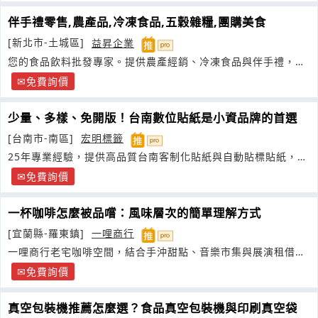
伴手禮零售,農產品,冷凍食品,五穀雜糧,團購美食
[新北市-土城區]
益昇企業
您的食品飲料批發專家。提供農產經銷、冷凍食品與伴手禮，致
力以優質產品
免費詢價
少量、多樣、免開版！台南數位貼紙是小資品牌的首選
[台南市-南區]
宏明標籤
25年專業經驗，提供高品質台南客制化貼紙與自動貼標貼紙，一
貫作業
免費詢價
一杯咖啡怎麼被品嚐：風味層次的簡單理解方式
[宜蘭縣-羅東鎮]
一哩商行
一哩商行老宅咖啡空間，結合手沖甜點、音樂市集與展演租借的
複合式生活場域
免費詢價
真空包裝機推薦怎麼選？食品真空包裝機與印刷真空袋