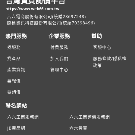
台灣黃頁詢價平台
https://www.web66.com.tw
六六電商股份有限公司(統編28697248)
際標資訊科技股份有限公司(統編70398496)
熱門服務
企業服務
幫助
找服務
付費服務
客服中心
找產品
加入我們
服務條款/隱私權
政策
產業資訊
管理中心
要報價
要詢價
聯名網站
六六工商服務網
六六工商詢價服務網
JB產品網
六六黃頁