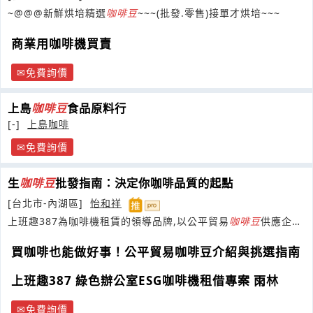
~@@@新鮮烘培精選
咖啡豆
~~~(批發.零售)接單才烘培~~~
商業用咖啡機買賣
免費詢價
上島
咖啡豆
食品原料行
[-]
上島咖啡
免費詢價
生
咖啡豆
批發指南：決定你咖啡品質的起點
[台北市-內湖區]
怡和祥
上班趣387為咖啡機租賃的領導品牌,以公平貿易
咖啡豆
供應企
業,符合ESG報告要求
買咖啡也能做好事！公平貿易咖啡豆介紹與挑選指南
上班趣387 綠色辦公室ESG咖啡機租借專案 雨林
免費詢價