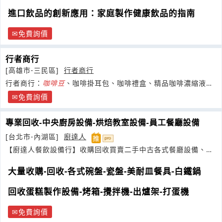
進口飲品的創新應用：家庭製作健康飲品的指南
免費詢價
行者商行
[高雄市-三民區]
行者商行
行者商行：
咖啡豆
、咖啡掛耳包、咖啡禮盒、精品咖啡濃縮液、
拿鐵、甜點、咖哩飯、燕麥
免費詢價
專業回收-中央廚房設備-烘焙教室設備-員工餐廳設備
[台北市-內湖區]
廚達人
【廚達人餐飲設備行】收購回收買賣二手中古各式餐廳設備、營
業商用冰箱
大量收購-回收-各式碗盤-瓷盤-美耐皿餐具-白鐵鍋
回收蛋糕製作設備-烤箱-攪拌機-出爐架-打蛋機
免費詢價