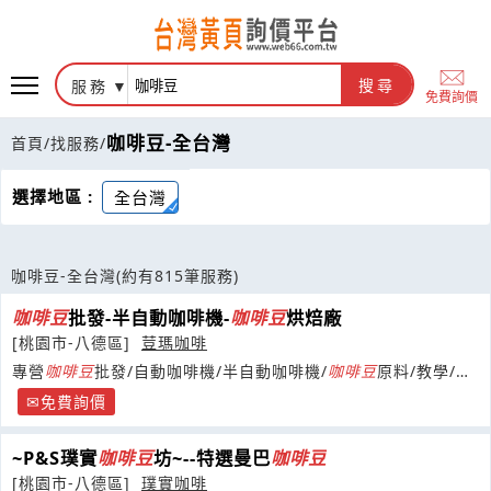
服務
搜尋
免費詢價
咖啡豆-全台灣
首頁
/
找服務
/
選擇地區 :
全台灣
咖啡豆-全台灣
(約有815筆服務)
咖啡豆
批發-半自動咖啡機-
咖啡豆
烘焙廠
[桃園市-八德區]
荳瑪咖啡
專營
咖啡豆
批發/自動咖啡機/半自動咖啡機/
咖啡豆
原料/教學/創
業輔導
免費詢價
~P&S璞實
咖啡豆
坊~--特選曼巴
咖啡豆
[桃園市-八德區]
璞實咖啡