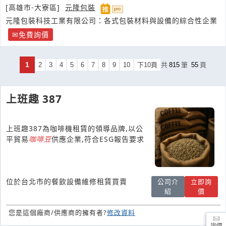
[高雄市-大寮區]
元隆包裝
元隆包裝科技工業有限公司：各式包裝材料與設備的綜合性企業
免費詢價
1
2
3
4
5
6
7
8
9
10
下10頁
共
815
筆
55
頁
上班趣 387
上班趣387為咖啡機租賃的領導品牌,以公
平貿易
咖啡豆
供應企業,符合ESG報告要求
位於台北市的餐飲設備維修租賃買賣
公司介
立即詢
紹
價
您是這個廠商/供應商的擁有者?
修改資料
詢價