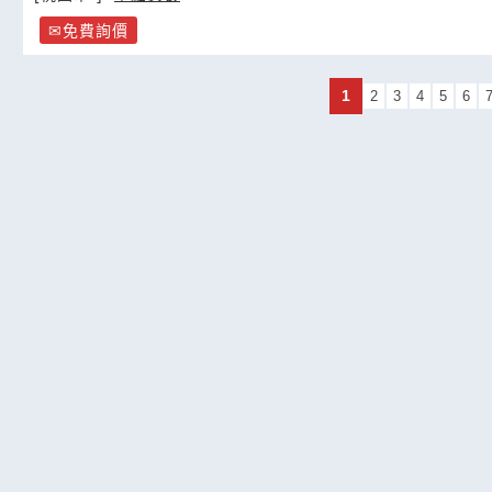
免費詢價
1
2
3
4
5
6