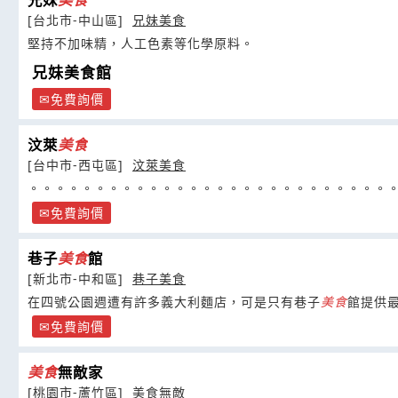
兄妹
美食
[台北市-中山區]
兄妹美食
堅持不加味精，人工色素等化學原料。
兄妹美食館
免費詢價
汶萊
美食
[台中市-西屯區]
汶萊美食
。。。。。。。。。。。。。。。。。。。。。。。。。。。
免費詢價
巷子
美食
館
[新北市-中和區]
巷子美食
在四號公園週遭有許多義大利麵店，可是只有巷子
美食
館提供
免費詢價
美食
無敵家
[桃園市-蘆竹區]
美食無敵