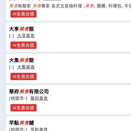
美食
無敵家
美食
專家 各式五星級料理 ,
美食
, 團購, 料理包, 牛
免費詢價
大享
美食
館
[-]
大享美食
免費詢價
大集
美食
館
[-]
大集美食
免費詢價
華府
美食
有限公司
[桃園市-]
華府美食
免費詢價
早點
美食
鋪
[桃園市-]
早點美食