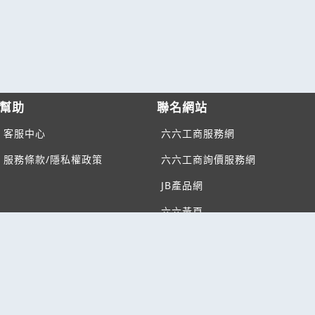
幫助
聯名網站
客服中心
六六工商服務網
服務條款/隱私權政策
六六工商詢價服務網
JB產品網
六六黃頁
台灣黃頁｜求報價
B2BKO
BNI夥伴引薦網