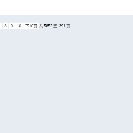
7
8
9
10
下10頁
共
5852
筆
391
頁