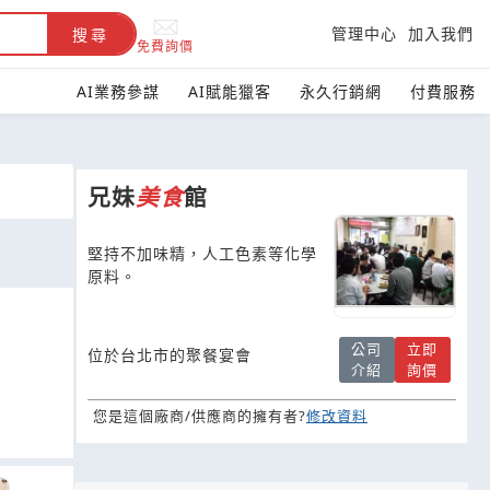
管理中心
加入我們
搜尋
免費詢價
AI業務參謀
AI賦能獵客
永久行銷網
付費服務
兄妹
美食
館
堅持不加味精，人工色素等化學
原料。
公司
立即
位於台北市的聚餐宴會
介紹
詢價
您是這個廠商/供應商的擁有者?
修改資料