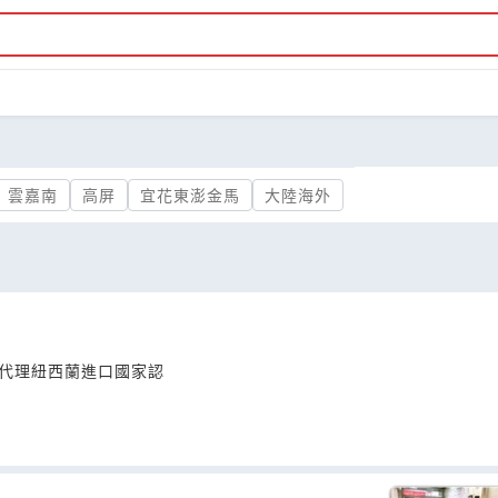
雲嘉南
高屏
宜花東澎金馬
大陸海外
售代理紐西蘭進口國家認