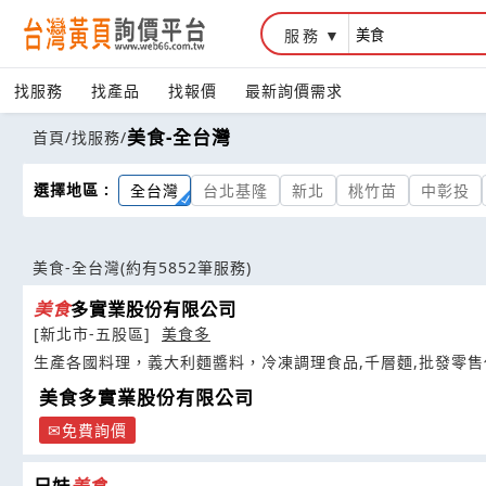
服務
找服務
找產品
找報價
最新詢價需求
美食-全台灣
首頁
/
找服務
/
選擇地區 :
全台灣
台北基隆
新北
桃竹苗
中彰投
美食-全台灣
(約有5852筆服務)
美食
多實業股份有限公司
[新北市-五股區]
美食多
生產各國料理，義大利麵醬料，冷凍調理食品,千層麵,批發零
美食多實業股份有限公司
免費詢價