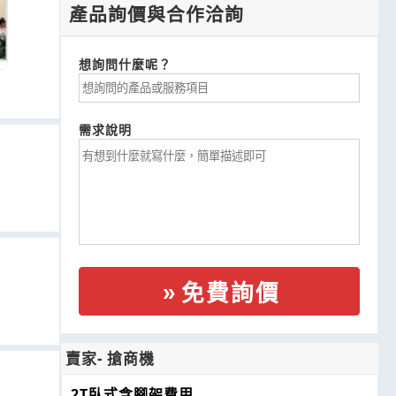
產品詢價與合作洽詢
想詢問什麼呢？
需求說明
免費詢價
賣家- 搶商機
2T臥式含腳架費用