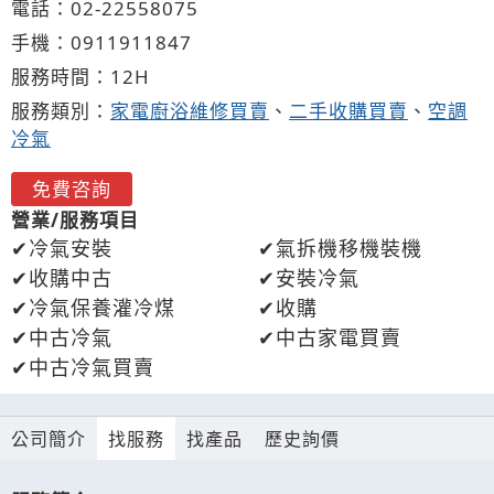
電話：
02-2
2
5
5
8075
手機：
0911
9
1
1
847
服務時間：12H
服務類別：
家電廚浴維修買賣
、
二手收購買賣
、
空調
冷氣
免費咨詢
營業/服務項目
冷氣安裝
氣拆機移機裝機
收購中古
安裝冷氣
冷氣保養灌冷煤
收購
中古冷氣
中古家電買賣
中古冷氣買賣
公司簡介
找服務
找產品
歷史詢價