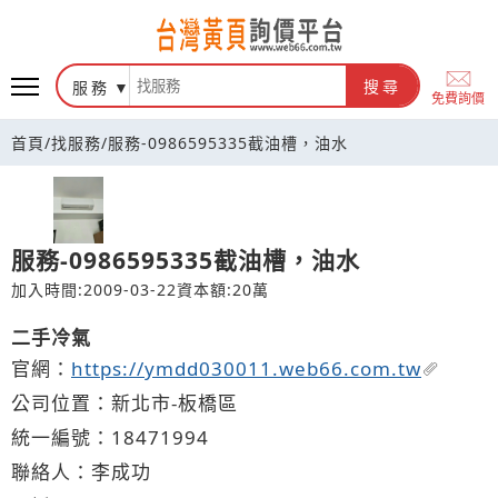
台灣黃頁詢價平台
服務
搜尋
免費詢價
首頁
/
找服務
/
服務-0986595335截油槽，油水
服務-0986595335截油槽，油水
加入時間:2009-03-22
資本額:20萬
二手冷氣
官網：
https://ymdd030011.web66.com.tw
公司位置：新北市-板橋區
統一編號：18471994
聯絡人：李成功