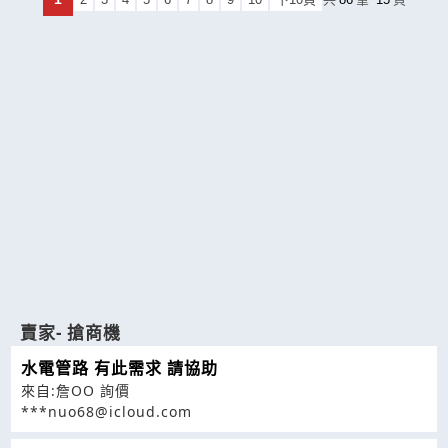
賣家- 搶商機
水電管路 有此需求 請協助
來自:詹OO 詢價
***nuo68@icloud.com