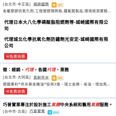
[台北市-中正區]
城崎國際
金屬塑膠抗氧化劑,工程塑膠隔熱板,鐵氟龍製品,環境檢測實驗室
耗材
代理日本大八化學磷酸脂阻燃劑等-城崎國際有限公
司
代理城北化學抗氧化劑防鏽劑光安定-城崎國際有限
公司
免費詢價
徵：經銷、
代理
，各國
代理
、業務
[台北市-大同區]
首創奈米
德國專利*奈米黃金機油*投保3億，瑞士金牌、省油、增加馬
力、扭力
免費詢價
巧普實業專注於設計施工
氣體
中央系統和醫用
氣體
服務。
[台中市-北區]
巧普實業