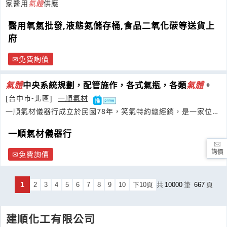
家醫用
氣體
供應
醫用氧氣批發,液態氮儲存桶,食品二氧化碳等送貨上
府
免費詢價
氣體
中央系統規劃，配管施作，各式氣瓶，各類
氣體
。
[台中市-北區]
一順氣材
一順氣材儀器行成立於民國78年，笑氣特約總經銷，是一家位於
台中的
氣體
供應服務商。
一順氣材儀器行
詢價
免費詢價
1
2
3
4
5
6
7
8
9
10
下10頁
共
10000
筆
667
頁
建順化工有限公司