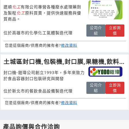
建順
化工
有限公司專營各種廢水處理藥劑
及製程
化工
原料買賣，提供快速服務與優
質商品。
公司介
立即詢
位於高雄市的化學化工氣體製造代理
紹
價
您是這個廠商/供應商的擁有者?
修改資料
土城區封口機,包裝機,封口膜,果糖機,飲料
機-鎧瑋公司
封口機-鎧瑋公司創立1993年，多年來致力
於食品容器封口包裝研究與開發
公司介
立即詢
紹
價
位於新北市的餐飲食品設備製造代理
您是這個廠商/供應商的擁有者?
修改資料
產品詢價與合作洽詢