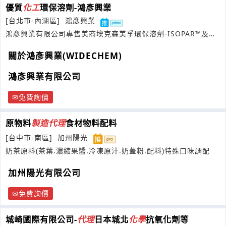
優質
化工
環保溶劑-鴻彥興業
[台北市-內湖區]
鴻彥興業
鴻彥興業有限公司專售美商埃克森美孚環保溶劑-ISOPAR™及
Exxsol
關於鴻彥興業(WIDECHEM)
鴻彥興業有限公司
免費詢價
原物料
製造
代理
食材物料配料
[台中市-南區]
加州陽光
奶茶原料(茶葉.濃縮果醬.冷凍原汁.奶蓋粉.配料)特殊口味調配
加州陽光有限公司
免費詢價
城崎國際有限公司-
代理
日本城北
化學
抗氧化劑等