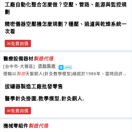
工廠自動化整合怎麼做？空壓、管路、能源與監控規
劃
精密儀器空壓機怎麼規劃？穩壓、過濾與乾燥系統一
次看
免費詢價
醫療設備器材
製造
代理
[台中市-大雅區]
德翰醫療
德翰以
製造
天聖銅人(針灸教學模型)緣起於1986年，當時因許多
針灸初學者對禁針、禁灸穴位的
拔罐器製造工廠批發零售
醫學針灸掛圖.教學模型.針灸銅人.
免費詢價
機械零組件
製造
代理