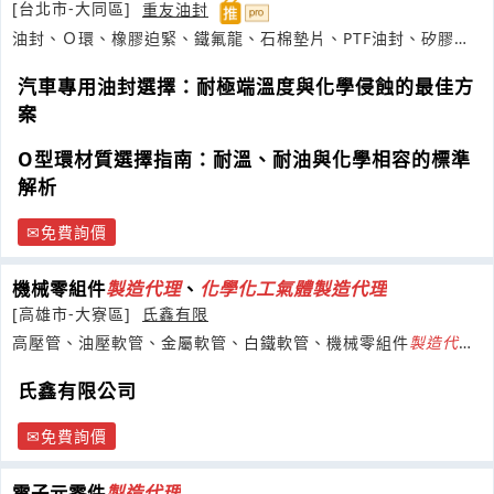
[台北市-大同區]
重友油封
油封、Ｏ環、橡膠迫緊、鐵氟龍、石棉墊片、PTF油封、矽膠管.
條
汽車專用油封選擇：耐極端溫度與化學侵蝕的最佳方
案
O型環材質選擇指南：耐溫、耐油與化學相容的標準
解析
免費詢價
機械零組件
製造
代理
、
化學
化工
氣體
製造
代理
[高雄市-大寮區]
氏鑫有限
高壓管、油壓軟管、金屬軟管、白鐵軟管、機械零組件
製造
代
理
、
化學
化工
氣體
製造
代理
氏鑫有限公司
免費詢價
電子元零件
製造
代理