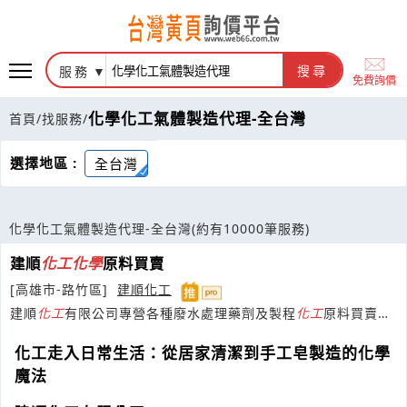
服務
搜尋
免費詢價
化學化工氣體製造代理-全台灣
首頁
/
找服務
/
選擇地區 :
全台灣
化學化工氣體製造代理-全台灣
(約有10000筆服務)
建順
化工
化學
原料買賣
[高雄市-路竹區]
建順化工
建順
化工
有限公司專營各種廢水處理藥劑及製程
化工
原料買賣，
提供快速服務與優質商品。
化工走入日常生活：從居家清潔到手工皂製造的化學
魔法