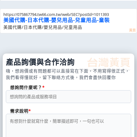
https://075867794.tw66.com.tw/web/SEC?postId=1011393
美國代購-日本代購-嬰兒用品-兒童用品-童裝
美國代購/日本代購/嬰兒用品/兒童用品
產品詢價與合作洽詢
嗨，想詢價或有問題都可以直接寫在下面，不用寫得很正式，
我們看得懂就好，留下聯絡方式後，我們會盡快回覆你
想詢問什麼呢？
需求說明