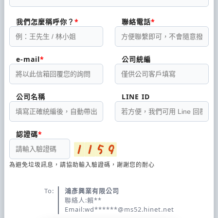
我們怎麼稱呼你？
聯絡電話
e-mail
公司統編
公司名稱
LINE ID
認證碼
為避免垃圾訊息，請協助輸入驗證碼，謝謝您的耐心
To:
鴻彥興業有限公司
聯絡人:賴**
Email:wd******@ms52.hinet.net