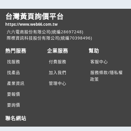
台灣黃頁詢價平台
https://www.web66.com.tw
六六電商股份有限公司(統編28697248)
際標資訊科技股份有限公司(統編70398496)
熱門服務
企業服務
幫助
找服務
付費服務
客服中心
找產品
加入我們
服務條款/隱私權
政策
產業資訊
管理中心
要報價
要詢價
聯名網站
六六工商服務網
六六工商詢價服務網