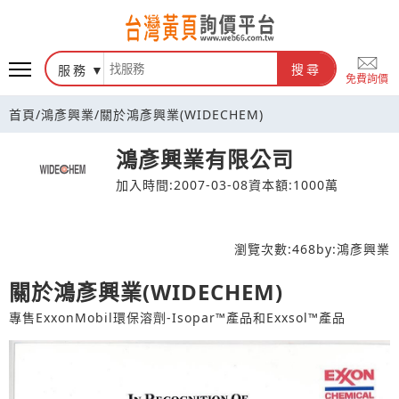
台灣黃頁詢價平台
服務
搜尋
免費詢價
首頁
/
鴻彥興業
/
關於鴻彥興業(WIDECHEM)
鴻彥興業有限公司
加入時間:2007-03-08
資本額:1000萬
瀏覽次數:
468
by:
鴻彥興業
關於鴻彥興業(WIDECHEM)
專售ExxonMobil環保溶劑-Isopar™產品和Exxsol™產品