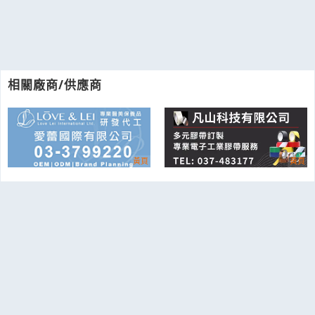
相關廠商/供應商