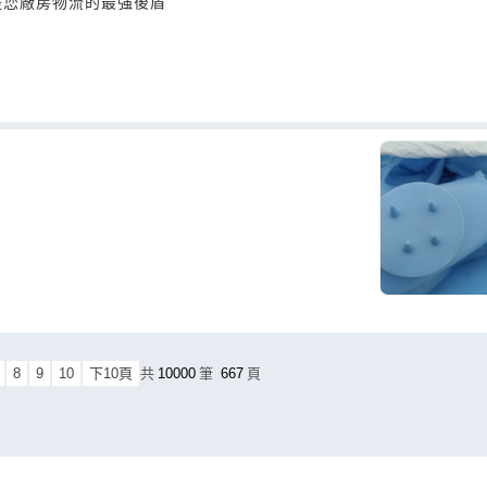
是您廠房物流的最強後盾
8
9
10
下10頁
共
10000
筆
667
頁