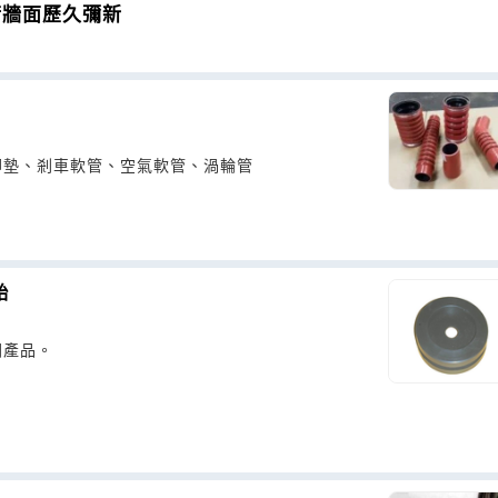
術牆面歷久彌新
腳墊、剎車軟管、空氣軟管、渦輪管
胎
關產品。