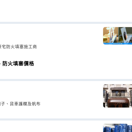
豪宅防火填塞施工商
、防火填塞價格
網子、貨車護欄及帆布