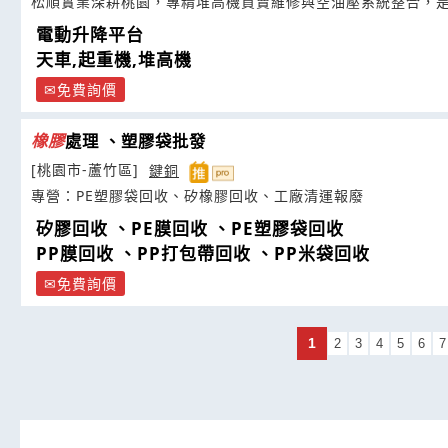
松順實業深耕桃園，專精堆高機買賣維修與空油壓系統整合，
電動升降平台
天車,起重機,堆高機
免費詢價
橡膠
處理 、塑膠袋批發
[桃園市-蘆竹區]
鍵銅
專營：PE塑膠袋回收、矽橡膠回收、工廠清運報廢
矽膠回收 、PE膜回收 、PE塑膠袋回收
PP膜回收 、PP打包帶回收 、PP米袋回收
免費詢價
1
2
3
4
5
6
7