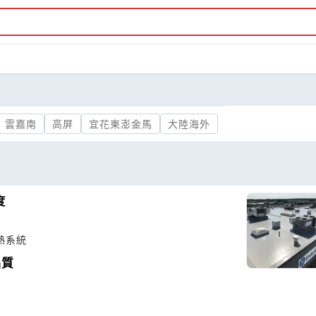
雲嘉南
高屏
宜花東澎金馬
大陸海外
度
熱系統
品質