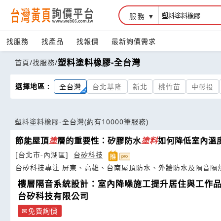
服務
找服務
找產品
找報價
最新詢價需求
塑料塗料橡膠-全台灣
首頁
/
找服務
/
選擇地區 :
全台灣
台北基隆
新北
桃竹苗
中彰投
塑料塗料橡膠-全台灣
(約有10000筆服務)
節能屋頂
塗
層的重要性：矽膠防水
塗
料
如何降低室內溫
[台北市-內湖區]
台矽科技
台矽科技專注 屏東、高雄、台南屋頂防水、外牆防水及隔音隔
樓層隔音系統設計：室內降噪施工提升居住與工作
台矽科技有限公司
免費詢價