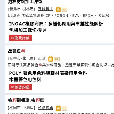
泡棉材料加工沖型
[新北市-樹林區]
真誠科技
UL防火泡棉,導電海棉,CR、PORON、EVA、EPDM、吸音棉
INOAC橡膠海綿：多樣化應用與卓越性能解析
泡棉加工裁切-剖片
免費詢價
塗裝色
料
[台中市-北屯區]
正鴻
正鴻專注高品質色
料
與染料研發，透過專業客製化調色技術，
POLY 著色用色料與鞋材噴染印用色料
木器著色用色料
免費詢價
檢
料
倒桶車,檢
料
車
[桃園市-中壢區]
松順實業