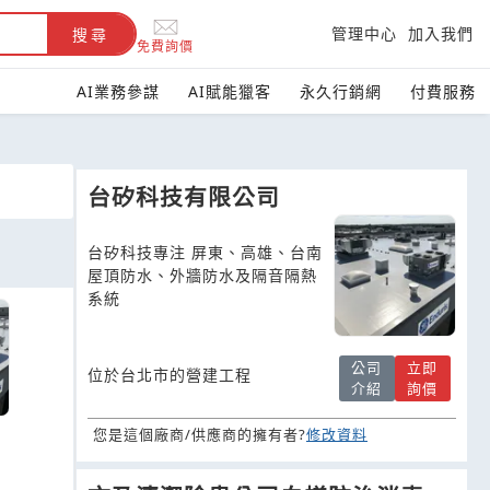
管理中心
加入我們
搜尋
免費詢價
AI業務參謀
AI賦能獵客
永久行銷網
付費服務
台矽科技有限公司
台矽科技專注 屏東、高雄、台南
屋頂防水、外牆防水及隔音隔熱
系統
公司
立即
位於台北市的營建工程
介紹
詢價
您是這個廠商/供應商的擁有者?
修改資料