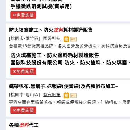
手機微跌落測試機(實驗用)
免費詢價
防火填塞施工、防火
塗
料
耗材製造販售
[桃園市-蘆竹區]
國碳科技
台積電18建廠英雄品牌、各大國營及民營機關，高科技廠房及
防火填塞施工、防火塗料耗材製造販售
國碳科技股份有限公司-防火、防火塗料、防火填塞
免費詢價
鐵架帆布.黑網子.送報袋(便當袋)及各種帆布加工~
[桃園市-龜山區]
有宸帆布
專營店面造型鐵架帆布、報袋或便當袋之袋類、伸縮帆布、黑
免費詢價
各種
塗
料
代工