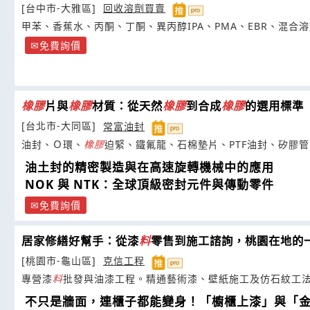
[台中市-大雅區]
回收溶劑買賣
甲苯、香蕉水、丙酮、丁酮、異丙醇IPA、PMA、EBR、混合
免費詢價
橡膠
片與
橡膠
材質：從天然
橡膠
到合成
橡膠
的選用標準
[台北市-大同區]
常富油封
油封、Ｏ環、
橡膠
迫緊、鐵氟龍、石棉墊片、PTF油封、矽膠管
油土封的精密製造與在高速旋轉機械中的應用
NOK 與 NTK：全球頂級密封元件與傳動零件
免費詢價
居家修繕好幫手：從漆
料
零售到施工諮詢，桃園在地的
[桃園市-龜山區]
克信工程
專營漆
料
批發與油漆工程。精通藝術漆、壁紙施工及仿石紋工
不只是牆面，連櫃子都能變身！「櫥櫃上漆」與「