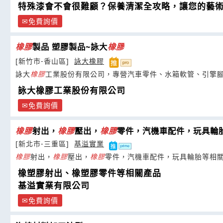
特殊漆會不會很難顧？保養清潔全攻略，讓您的藝
免費詢價
橡膠
製品 塑膠製品~詠大
橡膠
[新竹市-香山區]
詠大橡膠
詠大
橡膠
工業股份有限公司，專營汽車零件、水箱軟管、引擎
詠大橡膠工業股份有限公司
免費詢價
橡膠
射出，
橡膠
壓出，
橡膠
零件，汽機車配件，玩具輪
[新北市-三重區]
基溢實業
橡膠
射出，
橡膠
壓出，
橡膠
零件，汽機車配件，玩具輪胎等相
橡塑膠射出、橡塑膠零件等相關產品
基溢實業有限公司
免費詢價