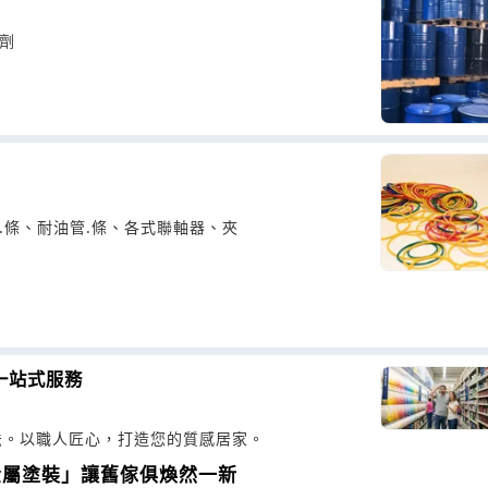
溶劑
.條、耐油管.條、各式聯軸器、夾
一站式服務
法。以職人匠心，打造您的質感居家。
金屬塗裝」讓舊傢俱煥然一新