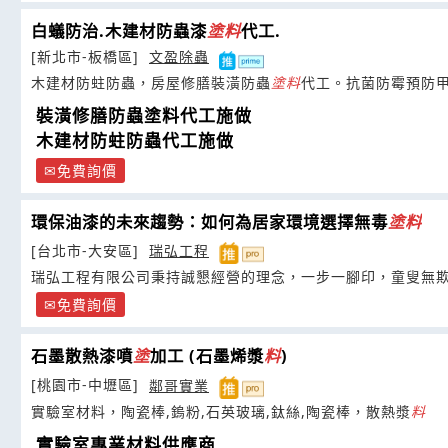
白蟻防治.木建材防蟲漆
塗
料
代工.
[新北市-板橋區]
文盈除蟲
木建材防蛀防蟲，房屋修膳裝潢防蟲
塗
料
代工。抗菌防霉預防
裝潢修膳防蟲塗料代工施做
木建材防蛀防蟲代工施做
免費詢價
環保油漆的未來趨勢：如何為居家環境選擇無毒
塗
料
[台北市-大安區]
瑞弘工程
瑞弘工程有限公司秉持誠懇經營的理念，一步一腳印，童叟無
免費詢價
石墨散熱漆噴
塗
加工 (石墨烯漿
料
)
[桃園市-中壢區]
鄰哥實業
實驗室材料，陶瓷棒,鎢粉,石英玻璃,鈦絲,陶瓷棒，散熱漿
料
實驗室專業材料供應商