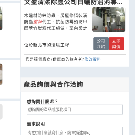
文盈清潔除蟲公司白蟻防治消毒滅
鼠除臭全省服務
木建材防蛀防蟲，房屋修膳裝潢
防蟲
塗
料
代工。抗菌防霉預防甲
醛苯竹炭漆代工施做，室內設計
公司
立即
位於新北市的環境工程
介紹
詢價
您是這個廠商/供應商的擁有者?
修改資料
產品詢價與合作洽詢
想詢問什麼呢？
需求說明