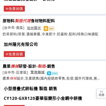
免費詢價
原物料
製造
代理
食材物料配料
[台中市-南區]
加州陽光
奶茶原料(茶葉.濃縮果醬.冷凍原汁.奶蓋粉.配料)特殊口味調配
加州陽光有限公司
免費詢價
農業
機械
研發-設計-
製造
-銷售
[台中市-后里區]
擎億機械
農業
機械
設計,生產銷售(國內經銷商零售,批發;國外代理商,進口
商)
小型摺疊式耕耘機 製造 銷售
詢價
CY120-GXR120豪華版變形小金鋼中耕機