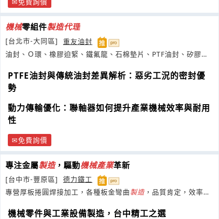
免費詢價
機械
零組件
製造
代理
[台北市-大同區]
重友油封
油封、Ｏ環、橡膠迫緊、鐵氟龍、石棉墊片、PTF油封、矽膠管.
條
PTFE油封與傳統油封差異解析：惡劣工況的密封優
勢
動力傳輸優化：聯軸器如何提升產業機械效率與耐用
性
免費詢價
專注金屬
製造
，驅動
機械
產業
革新
[台中市-豐原區]
德力鐵工
專營厚板捲圓焊接加工，各種板金彎曲
製造
，品質肯定，效率第
一，價格合理
機械零件與工業設備製造，台中精工之選