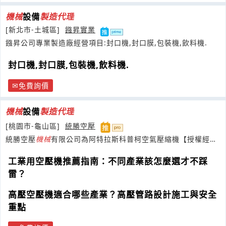
機械
設備
製造
代理
[新北市-土城區]
鏹昇實業
鏹昇公司專業製造廠經營項目:封口機,封口膜,包裝機,飲料機.
封口機,封口膜,包裝機,飲料機.
免費詢價
機械
設備
製造
代理
[桃園市-龜山區]
統勝空壓
統勝空壓
機械
有限公司為阿特拉斯科普柯空氣壓縮機【授權經銷
商】-享政府空壓機節能補助
工業用空壓機推薦指南：不同產業該怎麼選才不踩
雷？
高壓空壓機適合哪些產業？高壓管路設計施工與安全
重點