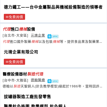
德力鐵工——台中金屬製品與機械設備製造的領導者
免費詢價
代理
進口
機械
設備
[台北市-大安區]
元堉企業
代理
進口國外製藥
機械
以及包裝
機械
等，提供食品業及製藥業廠
商優良的產品
元堉企業有限公司
免費詢價
醫療設備器材
製造
代理
[台中市-大雅區]
德翰醫療
德翰以
製造
天聖銅人(針灸教學模型)緣起於1986年，當時因許多
針灸初學者對禁針、禁灸穴位的
拔罐器製造工廠批發零售
醫學針灸掛圖.教學模型.針灸銅人.