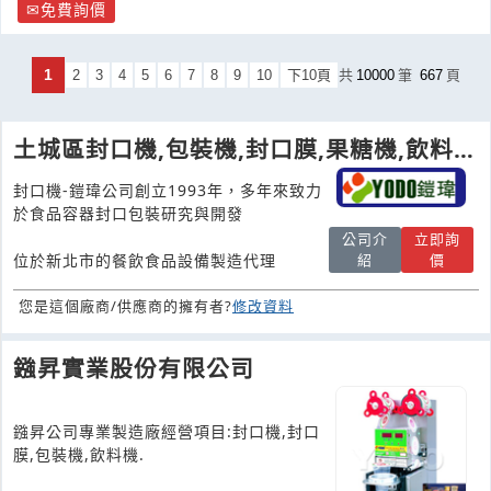
免費詢價
1
2
3
4
5
6
7
8
9
10
下10頁
共
10000
筆
667
頁
土城區封口機,包裝機,封口膜,果糖機,飲料
機-鎧瑋公司
封口機-鎧瑋公司創立1993年，多年來致力
於食品容器封口包裝研究與開發
公司介
立即詢
紹
價
位於新北市的餐飲食品設備製造代理
您是這個廠商/供應商的擁有者?
修改資料
鏹昇實業股份有限公司
鏹昇公司專業製造廠經營項目:封口機,封口
膜,包裝機,飲料機.