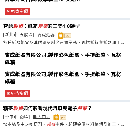
免費詢價
智能
製造
：紙箱
產業
的工業4.0轉型
[新北市-五股區]
寶成紙器
各種紙器紙盒及其附屬材料之買賣業務，瓦楞紙箱與紙器加工
製
造
，穩定的產品品質與多元化的客製化
寶成紙器有限公司,製作彩色紙盒、手提紙袋、瓦楞
紙箱
寶成紙器有限公司,製作彩色紙盒、手提紙袋、瓦楞
紙箱
免費詢價
精密
製造
如何影響現代汽車與電子
產業
？
[台中市-南區]
翔太中走
快走絲及中走絲切割、
機械
零件、超硬金屬材料線切割加工，能