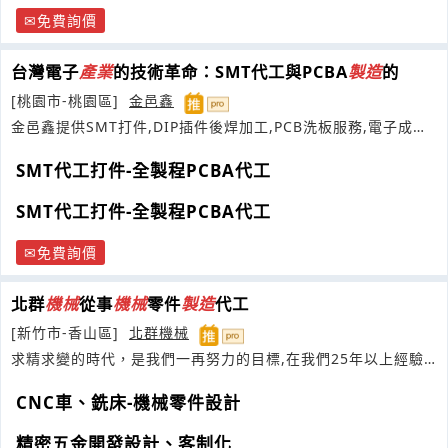
免費詢價
台灣電子
產業
的技術革命：SMT代工與PCBA
製造
的
[桃園市-桃園區]
金邑鑫
金邑鑫提供SMT打件,DIP插件後焊加工,PCB洗板服務,電子成品
測試組裝
SMT代工打件-全製程PCBA代工
SMT代工打件-全製程PCBA代工
免費詢價
北群
機械
從事
機械
零件
製造
代工
[新竹市-香山區]
北群機械
求精求變的時代，是我們一再努力的目標,在我們25年以上經驗
公司
CNC車、銑床-機械零件設計
精密五金開發設計、客制化