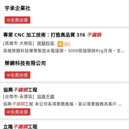
等，主要供應電子廠商使用
宇承企業社
免費詢價
專業 CNC 加工技術：打造高品質 316
不鏽鋼
[高雄市-大樹區]
榮錦科技
高雄榮錦科技專業製造水電接頭、3000磅接頭與Rsg月灣，支援
客製化與曲管生產
榮錦科技有限公司
免費詢價
協興
不鏽鋼
工程
[台南市-永康區]
協興不鏽
協興
不鏽鋼
工程 本公司各項業務推展，皆以落實服務為客戶 公
司 團體做出最好的規劃和服務
免費詢價
立隆
不鏽鋼
工程