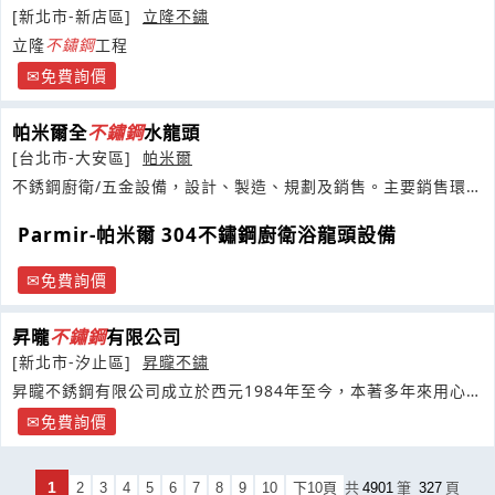
[新北市-新店區]
立隆不鏽
立隆
不鏽鋼
工程
免費詢價
帕米爾全
不鏽鋼
水龍頭
[台北市-大安區]
帕米爾
不銹鋼廚衛/五金設備，設計、製造、規劃及銷售。主要銷售環保
水龍頭
Parmir-帕米爾 304不鏽鋼廚衛浴龍頭設備
免費詢價
昇曨
不鏽鋼
有限公司
[新北市-汐止區]
昇曨不鏽
昇矓不銹鋼有限公司成立於西元1984年至今，本著多年來用心經
營廚房設備
免費詢價
1
2
3
4
5
6
7
8
9
10
下10頁
共
4901
筆
327
頁