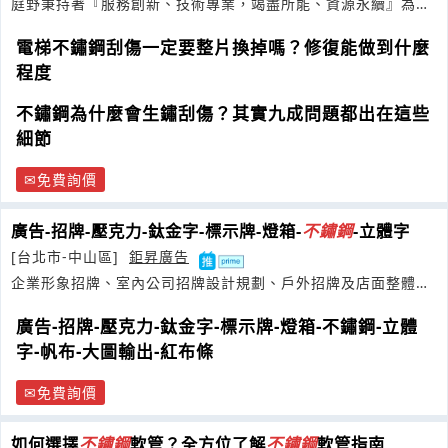
庭野秉持著『服務創新、技術專業，竭盡所能、資源永續』為公
司經營目標
電梯不鏽鋼刮傷一定要整片換掉嗎？修復能做到什麼
程度
不鏽鋼為什麼會生鏽刮傷？其實九成問題都出在這些
細節
免費詢價
廣告-招牌-壓克力-鈦金字-標示牌-燈箱-
不鏽鋼
-立體字
[台北市-中山區]
鉅昇廣告
企業形象招牌、室內公司招牌設計規劃、戶外招牌及店面整體招
牌設計製作等
廣告-招牌-壓克力-鈦金字-標示牌-燈箱-不鏽鋼-立體
字-帆布-大圖輸出-紅布條
免費詢價
如何選擇
不鏽鋼
軟管？全方位了解
不鏽鋼
軟管指南