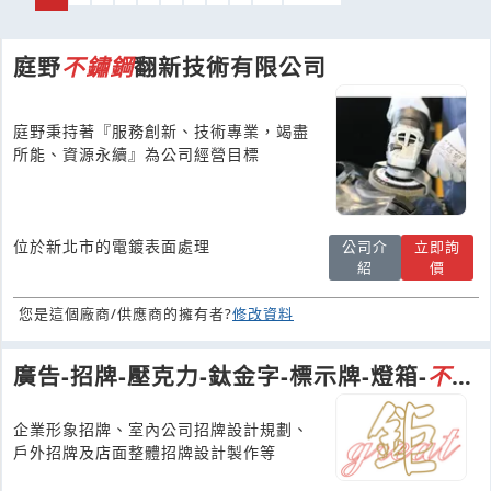
庭野
不鏽鋼
翻新技術有限公司
庭野秉持著『服務創新、技術專業，竭盡
所能、資源永續』為公司經營目標
位於新北市的電鍍表面處理
公司介
立即詢
紹
價
您是這個廠商/供應商的擁有者?
修改資料
廣告-招牌-壓克力-鈦金字-標示牌-燈箱-
不鏽
鋼
-立體字-帆布-大圖輸出-紅布條
企業形象招牌、室內公司招牌設計規劃、
戶外招牌及店面整體招牌設計製作等