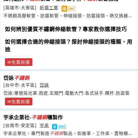
[高雄市-大寮區]
昕揚工業
不銹鋼高壓軟管、防震軟管、伸縮接頭、防震接頭、熱交換器、
Bellows
如何辨別優質不鏽鋼伸縮軟管？專家教你選擇技巧
如何選擇合適的伸縮接頭？探討伸縮接頭的種類、用
途
免費詢價
岱詠
不鏽鋼
[台中市-太平區]
岱詠
岱詠:專營採光罩.雨遮.玄關門.電動大門.各式扶手.欄杆.防盜窗
免費詢價
宇承企業社-
不鏽鋼
櫃製作
[台南市-安定區]
宇承
宇承企業社，專門製造
不鏽鋼
製品，如推車、工作桌、置物櫃