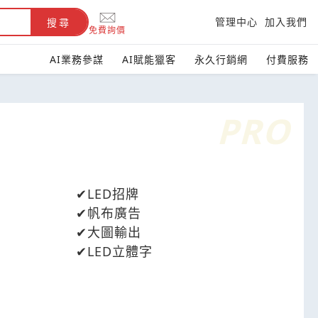
管理中心
加入我們
搜尋
免費詢價
AI業務參謀
AI賦能獵客
永久行銷網
付費服務
LED招牌
帆布廣告
大圖輸出
LED立體字