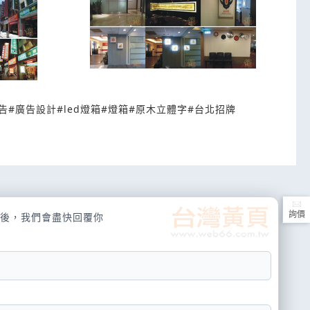
告
#
廣告設計
#
led燈箱
#
燈箱
#
原木立體字
#
台北招牌
詢價
後，我們會盡快回覆你