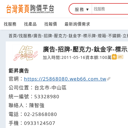
服務
台灣黃頁詢價平台
找服務
找產品
找報價
最新詢價需求
首頁
/
找服務
/
廣告-招牌-壓克力-鈦金字-標示牌-燈箱-不鏽鋼-
廣告-招牌-壓克力-鈦金字-標示
加入時間:2011-05-16
資本額:100萬
鉅昇廣告
官網：
https://25868080.web66.com.tw
公司位置：台北市-中山區
統一編號：53328980
聯絡人：陳智強
電話：
02-2
5
8
6
8080
手機：
0933
1
2
4
507