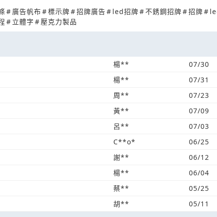
條
#
廣告帆布
#
標示牌
#
招牌廣告
#
led招牌
#
不銹鋼招牌
#
招牌
#
l
程
#
立體字
#
壓克力製品
楊**
07/30
楊**
07/31
周**
07/23
黃**
07/09
呂**
07/03
C**o*
06/25
謝**
06/12
楊**
06/04
蔡**
05/25
胡**
05/11