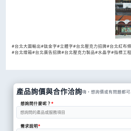
#
台北大圖輸出
#
鈦金字
#
立體字
#
台北壓克力招牌
#
台北紅布
#
台北燈箱
#
台北廣告招牌
#
台北壓克力製品
#
水晶字
#
指標工
產品詢價與合作洽詢
嗨，想詢價或有問題都可
想詢問什麼呢？
需求說明