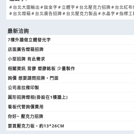
#
台北大圖輸出
#
鈦金字
#
立體字
#
台北壓克力招牌
#
台北紅布
#
台北燈箱
#
台北廣告招牌
#
台北壓克力製品
#
水晶字
#
指標工
最新洽詢
7樓外牆做立體發光字
店面廣告燈箱招牌
小型招牌 有此需求
相關資訊 背膠 塑膠銘板 少量製作
詢價 想要請問招牌，門面
公司易拉𣕧印製
圓形招牌燈相(掛設在1樓牆上)
看板代管詢價費用
你好~ 壓克力招牌
要買壓克力板，約13*26CM