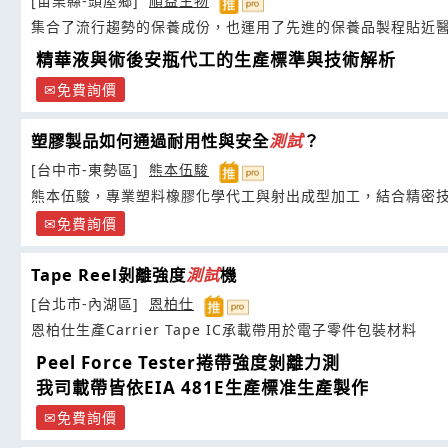
[苗栗縣-頭屋鄉]
順益生物
集合了流行趨勢的保養成份，也運用了先進的保養品製程貼近
精華液與術後安瓶代工的生產標準與技術解析
免費詢價
塑膠製品如何通過耐用性與安全
測試
？
[台中市-東勢區]
熊本伍駿
熊本伍駿，專業塑料橡膠化學代工與射出成型加工，結合精密
免費詢價
Tape Reel剝離強度
測試
機
[台北市-內湖區]
恩柏仕
恩柏仕生產Carrier Tape IC承載帶用於電子零件包裝材料
Peel Force Tester捲帶強度剝離力測
我司載帶皆依EIA 481E生產標准生產製作
免費詢價