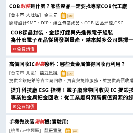
COB
封裝
是什麼？哪些產品一定要找專業COB代工廠
[台中市-大肚區]
金三元
開發設計SMT、DIP、組立包裝成品、COB 固晶焊線,OSC
COB裸晶封裝、金線打線與先進微電子組裝
為什麼電子產品從研發到量產，越來越多公司選擇
免費詢價
高價回收IC
封裝
廢料：哪些貴金屬值得回收再利用？
[台南市-北區]
鼎力原料
提供金銀鈀鉑等貴金屬回收、買賣與提煉服務，並提供高價收
提升科技廠 ESG 指標！電子廢棄物回收與 IC 提
專業鉑金與鈀金回收：從工業廢料到高價值資源的
免費詢價
手機微跌落
測試
機(實驗用)
[桃園市-中壢區]
鄰哥實業