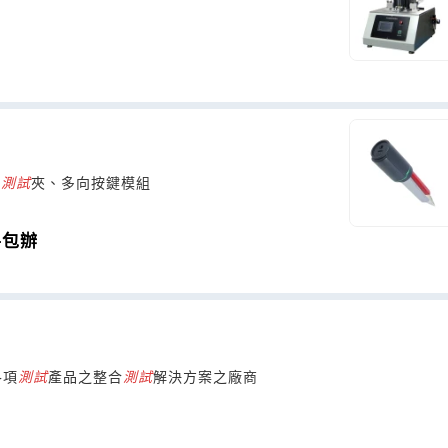
D
測試
夾、多向按鍵模組
手包辦
各項
測試
產品之整合
測試
解決方案之廠商