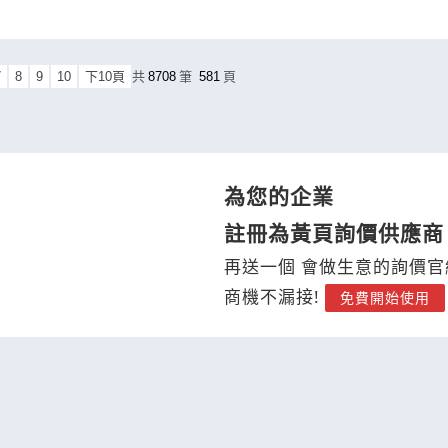
7
8
9
10
下10頁
共
8708
筆
581
頁
為您的企業
註冊為黃頁詢價供應商
再送一個 會做生意的詢價官
商機不漏接!
免費開始使用