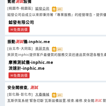
氣密
測試
設備
[桃園市-桃園區]
鉞發公司
鉞發公司自成立以來即秉持著『專業服務』的經營理念，提供
鉞發有限公司
免費詢價
振動
測試
儀-inphic.me
[台北市-大同區]
英菲克有
英菲克inphic提供客戶最優質的服務交貨迅速品質保證各種生
摩擦測試儀-inphic.me
流速計-inphic.me
免費詢價
安全閥檢查,
測試
[彰化縣-彰化市]
大春機械
瓦斯供氣系統'緊急切斷'瓦斯設備設置.檢查.維修.安全閥
測試
.