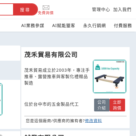
管理中心
加入我們
搜尋
免費詢價
AI業務參謀
AI賦能獵客
永久行銷網
付費服務
茂禾貿易有限公司
茂禾貿易成立於2003年，專注手
推車、露營推車與客製化禮贈品
製造
公司
立即
位於台中市的五金製品代工
介紹
詢價
您是這個廠商/供應商的擁有者?
修改資料