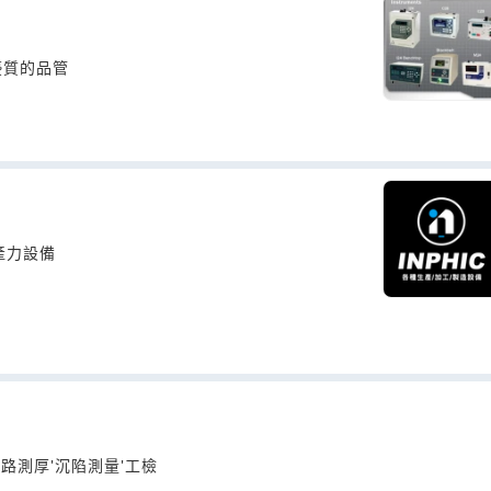
優質的品管
產力設備
管路測厚'沉陷測量'工檢