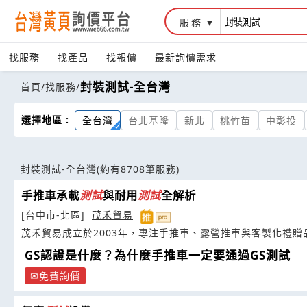
服務
找服務
找產品
找報價
最新詢價需求
封裝測試-全台灣
首頁
/
找服務
/
選擇地區 :
全台灣
台北基隆
新北
桃竹苗
中彰投
封裝測試-全台灣
(約有8708筆服務)
手推車承載
測試
與耐用
測試
全解析
[台中市-北區]
茂禾貿易
茂禾貿易成立於2003年，專注手推車、露營推車與客製化禮贈
GS認證是什麼？為什麼手推車一定要通過GS測試
免費詢價