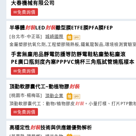
大春機械有限公司
免費詢價
半導體
封裝
LED
封裝
離型膜ETFE膜PFA膜FEP
[台北市-中正區]
城崎國際
金屬塑膠抗氧化劑,工程塑膠隔熱板,鐵氟龍製品,環境檢測實驗
手套無塵用品靜電防護等防靜電鞋粘塵墊粘塵滾
PE廣口瓶刻度內塞PPPVC燒杯三角瓶試管燒瓶樣本
免費詢價
頂勤軟膠囊代工~動植物膠
封裝
[桃園市-楊梅區]
頂勤企業
頂勤軟膠囊代工：動物/植物膠皮
封裝
。小量打樣、打片PTP數
免費詢價
高穩定性
封裝
技術與供應鏈優勢解析