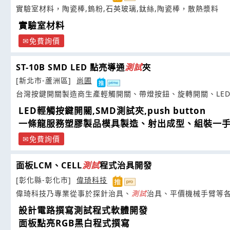
實驗室材料，陶瓷棒,鎢粉,石英玻璃,鈦絲,陶瓷棒，散熱漿料
實驗室材料
免費詢價
ST-10B SMD LED 點亮導通
測試
夾
[新北市-蘆洲區]
尚圃
台灣按鍵開關製造商生產輕觸開關、帶燈按鈕、旋轉開關、LE
LED輕觸按鍵開關,SMD測試夾,push button
一條龍服務塑膠製品模具製造、射出成型、組裝一
免費詢價
面板LCM、CELL
測試
程式治具開發
[彰化縣-彰化市]
偉琦科技
偉琦科技乃專業從事於探針治具、
測試
治具、平價機械手臂等
設計電路撰寫測試程式軟體開發
面板點亮RGB黑白程式撰寫