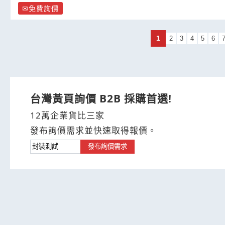
免費詢價
1
2
3
4
5
6
台灣黃頁詢價 B2B 採購首選!
12萬企業貨比三家
發布詢價需求並快速取得報價。
發布詢價需求