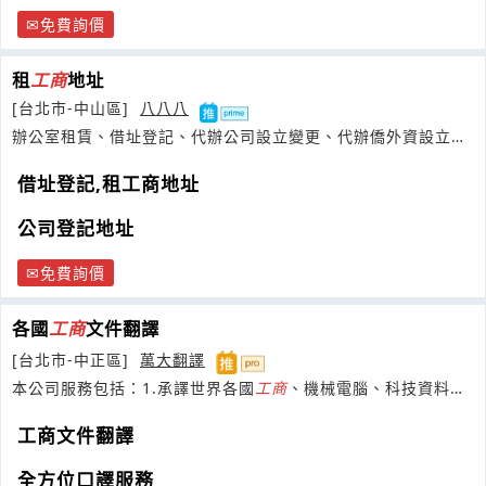
免費詢價
租
工商
地址
[台北市-中山區]
八八八
辦公室租賃、借址登記、代辦公司設立變更、代辦僑外資設立及
工作證
借址登記,租工商地址
公司登記地址
免費詢價
各國
工商
文件翻譯
[台北市-中正區]
萬大翻譯
本公司服務包括：1.承譯世界各國
工商
、機械電腦、科技資料、
判決書、論文摘要、讀書計劃
工商文件翻譯
全方位口譯服務