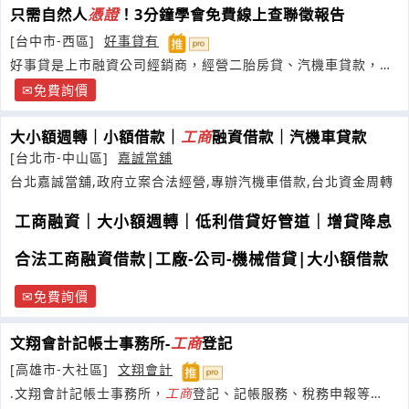
只需自然人
憑證
！3分鐘學會免費線上查聯徵報告
[台中市-西區]
好事貸有
好事貸是上市融資公司經銷商，經營二胎房貸、汽機車貸款，客
戶五星好評最多
免費詢價
大小額週轉｜小額借款｜
工商
融資借款｜汽機車貸款
[台北市-中山區]
嘉誠當舖
台北嘉誠當舖,政府立案合法經營,專辦汽機車借款,台北資金周轉
工商融資｜大小額週轉｜低利借貸好管道｜增貸降息
合法工商融資借款|工廠-公司-機械借貸|大小額借款
免費詢價
文翔會計記帳士事務所-
工商
登記
[高雄市-大社區]
文翔會計
.文翔會計記帳士事務所，
工商
登記、記帳服務、稅務申報等