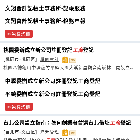
等。.
文翔會計記帳士事務所-記帳服務
文翔會計記帳士事務所-稅務申報
免費詢價
桃園委辦成立新公司註冊登記
工商
登記
[桃園市-桃園區]
桃園會計
桃園八德龜山中壢蘆竹平鎮大園大溪新屋觀音南崁林口開設立申
請成立登記公司企業社工作室
中壢委辦成立新公司註冊登記工商登記
平鎮委辦成立新公司註冊登記工商登記
免費詢價
台北公司設立指南：為何創業者首選台北借址
工商
登記
[台北市-文山區]
烽禾管理
烽禾專辦公司設立、
工商
登記與節稅規劃，提供專業稅務顧問與