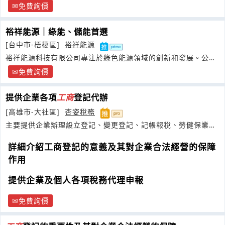
免費詢價
裕祥能源｜綠能、儲能首選
[台中市-梧棲區]
裕祥能源
裕祥能源科技有限公司專注於綠色能源領域的創新和發展。公司
致力於太陽能和光電技術的應用
免費詢價
提供企業各項
工商
登記代辦
[高雄市-大社區]
杏姿稅務
主要提供企業辦理設立登記、變更登記、記帳報稅、勞健保業
務、其它相關業務服務與諮詢
詳細介紹工商登記的意義及其對企業合法經營的保障
作用
提供企業及個人各項稅務代理申報
免費詢價