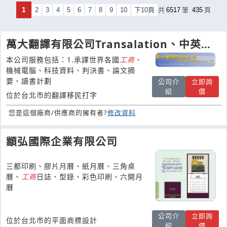
1
2
3
4
5
6
7
8
9
10
下10頁
共
6517
筆
435
頁
萬大翻譯有限公司Transalation、中英文
專業翻譯、判決書翻譯
本公司服務包括：1.承譯世界各國
工商
、
機械電腦、科技資料、判決書、論文摘
要、讀書計劃
公司介
立即詢
紹
價
位於台北市的翻譯移民打字
您是這個廠商/供應商的擁有者?
修改資料
顓弘國際企業有限公司
三都印刷、膠片月曆、紙月曆、三角桌
曆、
工商
日誌、型錄、彩色印刷、六開月
曆
公司介
立即詢
位於台北市的平面商標設計
紹
價