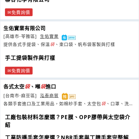
免費詢價
生佑實業有限公司
[高雄市-苓雅區]
生佑實業
提供各式手提袋、保溫
袋
、束口袋、帆布袋客製與打樣
手工提袋製作與打樣
免費詢價
各式太空
袋
、噸
袋
進口
[台南市-麻豆區]
泓泰商貿
各類手套進口及工業用品，如棉紗手套、太空包
袋
、口罩、洗手
劑、擦拭紙、PE膜、OPP膠帶等。
工廠包裝材料怎麼選？PE膜、OPP膠帶與太空袋介
紹
工業防護手套怎麼選？NBR手套與丁腈手套完整解