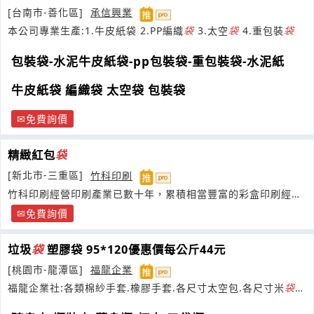
[台南市-善化區]
承信興業
本公司專業生產:1.牛皮紙袋 2.PP編織
袋
3.太空
袋
4.重包裝
袋
包裝袋-水泥牛皮紙袋-pp包裝袋-重包裝袋-水泥紙
牛皮紙袋 編織袋 太空袋 包裝袋
免費詢價
精緻紅包
袋
[新北市-三重區]
竹科印刷
竹科印刷經營印刷產業已數十年，累積相當豐富的彩盒印刷經驗
與流程控管機制
免費詢價
垃圾
袋
塑膠袋 95*120優惠價每公斤44元
[桃園市-龍潭區]
福龍企業
福龍企業社:各類棉紗手套.橡膠手套.各尺寸太空包.各尺寸米
袋
.
二手米
袋
批發零售.