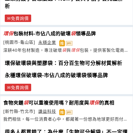
析
免費詢價
環保
包裝材料-市佔八成的破壞
袋
領導品牌
[桃園市-龜山區]
永穩企業
深耕40年包材製造，專注破壞
袋
與
環保
包裝，提供客製化電商物
流解決方案，打造永續競爭力品牌。
環保破壞袋與塑膠袋：百分百生物可分解材質解析
永穩環保破壞袋-市佔八成的破壞袋領導品牌
免費詢價
食物夾鏈
袋
可以重複使用嗎？耐用度與
環保
的真相
[新竹縣-竹北市]
謙益科技
我們相信，每一位消費者心中，都藏著一份想為地球更好而付出
的美好心意
很多人都買錯了：為什麼「生物可分解袋」不一定環