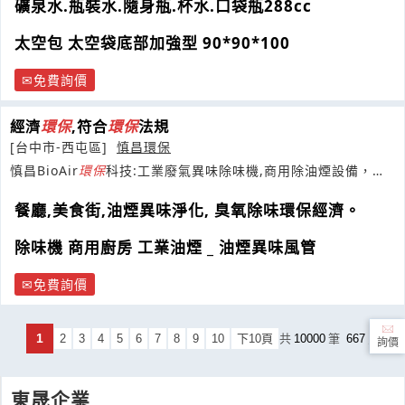
礦泉水.瓶裝水.隨身瓶.杯水.口袋瓶288cc
太空包 太空袋底部加強型 90*90*100
免費詢價
經濟
環保
,符合
環保
法規
[台中市-西屯區]
慎昌環保
慎昌BioAir
環保
科技:工業廢氣異味除味機,商用除油煙設備，廢
氣汙水改善工程專利設計製造
餐廳,美食街,油煙異味淨化, 臭氧除味環保經濟。
除味機 商用廚房 工業油煙 _ 油煙異味風管
免費詢價
1
2
3
4
5
6
7
8
9
10
下10頁
共
10000
筆
667
頁
詢價
東晟企業