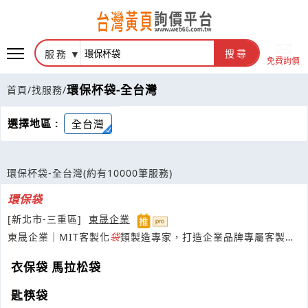
服務
搜尋
免費詢價
環保杯袋-全台灣
首頁
/
找服務
/
選擇地區 :
全台灣
環保杯袋-全台灣
(約有10000筆服務)
環保
袋
[新北市-三重區]
東晟企業
東晟企業｜MIT客製化
袋
類製造專家，打造企業品牌專屬客製方
案
衣保袋 馬拉松袋
匙筷袋