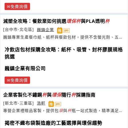
免費詢價
減塑全攻略：餐飲業如何挑選
環保
杯
與PLA透明
杯
[台中市-北屯區]
巍鎮企業
巍鎮專業生產餐巾紙、紙杯與餐飲包材，提供不含螢光劑、五星
級飯店肯定的客製化印刷加工服務
冷飲店包材採購全攻略：紙杯、吸管、封杯膠膜規格
挑選
巍鎮企業有限公司
免費詢價
企業客製化不鏽鋼
杯
與
環保
隨行
杯
採購指南
[新北市-三重區]
浩軒
專營企業禮贈品客製，提供包
袋
與
杯
瓶一站式製造，精準滿足行
銷需求。
揭密不織布袋製造廠的工藝選擇與環保趨勢