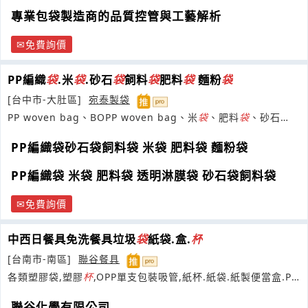
專業包袋製造商的品質控管與工藝解析
免費詢價
PP編織
袋
.米
袋
.砂石
袋
飼料
袋
肥料
袋
麵粉
袋
[台中市-大肚區]
宛泰製袋
PP woven bag、BOPP woven bag、米
袋
、肥料
袋
、砂石
袋
、沙包
袋
PP編織袋砂石袋飼料袋 米袋 肥料袋 麵粉袋
PP編織袋 米袋 肥料袋 透明淋膜袋 砂石袋飼料袋
免費詢價
中西日餐具免洗餐具垃圾
袋
紙袋.盒.
杯
[台南市-南區]
聯谷餐具
各類塑膠袋,塑膠
杯
,OPP單支包裝吸管,紙杯.紙袋.紙製便當盒.PP
一次性外帶餐盒.
聯谷化學有限公司