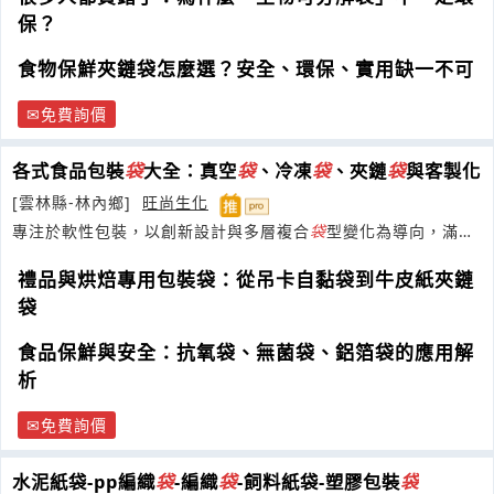
保？
食物保鮮夾鏈袋怎麼選？安全、環保、實用缺一不可
免費詢價
各式食品包裝
袋
大全：真空
袋
、冷凍
袋
、夾鏈
袋
與客製化
[雲林縣-林內鄉]
旺尚生化
專注於軟性包裝，以創新設計與多層複合
袋
型變化為導向，滿足
市場對輕便、美觀與高保存性需求。
禮品與烘焙專用包裝袋：從吊卡自黏袋到牛皮紙夾鏈
袋
食品保鮮與安全：抗氧袋、無菌袋、鋁箔袋的應用解
析
免費詢價
水泥紙袋-pp編織
袋
-編織
袋
-飼料紙袋-塑膠包裝
袋