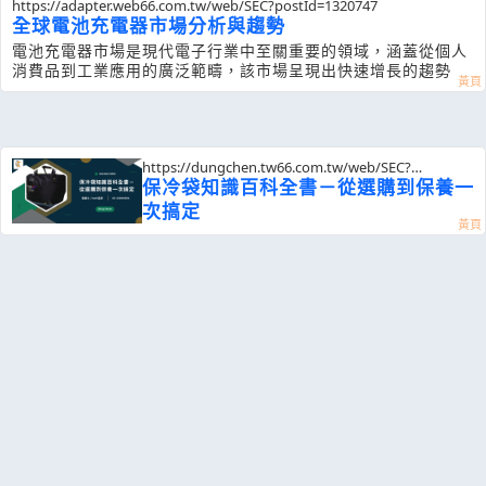
https://adapter.web66.com.tw/web/SEC?postId=1320747
全球電池充電器市場分析與趨勢
電池充電器市場是現代電子行業中至關重要的領域，涵蓋從個人
消費品到工業應用的廣泛範疇，該市場呈現出快速增長的趨勢
https://dungchen.tw66.com.tw/web/SEC?
postId=1318878
保冷袋知識百科全書－從選購到保養一
次搞定