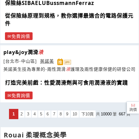
保險絲SIBAELUBussmannFerraz
從保險絲原理到規格，教你選擇最適合的電路保護元
件
免費詢價
play&joy潤滑
液
[台北市-中山區]
英諾美
英諾美生技為專業的-兩性潤滑
液
護理及兩性健康保健的研發公司
打造完美前戲：性愛潤滑劑與可食用潤滑液的實踐
免費詢價
詢價
1
2
3
4
5
6
7
8
9
10
下10頁
共
10000
筆
667
頁
Rouai 柔璦概念美學