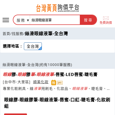
服務
搜尋
免費詢價
絲滑眼線液筆-全台灣
首頁
/
找服務
/
選擇地區 :
全台灣
絲滑眼線液筆-全台灣
(約有10000筆服務)
眼線
膠-
眼線
膠
筆
-
眼線
液
筆
-唇蜜-LED唇蜜-睫毛膏
[台中市-大里區]
順美化妝
專業化粧刷具、線
液
筆
用刷毛、化妝品、
眼線
液
筆
、睫毛膏、水
粉底、染眉膏、唇釉、粉撲、修眉刀
眼線膠-眼線膠筆-眼線液筆-唇蜜-口紅-睫毛膏-化妝刷
組