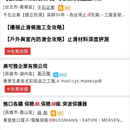
[台北市-萬華區]
千石企業
千石企業【穩立防滑】深耕50年，為台灣止
滑
先驅。工廠直營，
獲捷運高鐵指定採用
【樓梯止滑條施工全攻略】
【戶外與室內防滑全攻略】止滑材料深度評測
免費詢價
美可雅企業有限公司
[高雄市-湖內區]
美可雅
專業生產各式彩妝品之工廠,e-mail:cys.makeup@
免費詢價
進口各國 保險
絲
.保險
絲
座.突波保護器
[高雄市-鳳山區]
綠 錡
專營進口電子/電機保險
絲
BUSSMANN、EATON、MERSEN、
littelfuse