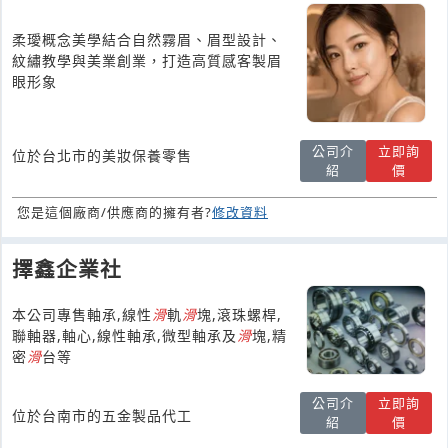
柔璦概念美學結合自然霧眉、眉型設計、
紋繡教學與美業創業，打造高質感客製眉
眼形象
公司介
立即詢
位於台北市的美妝保養零售
紹
價
您是這個廠商/供應商的擁有者?
修改資料
擇鑫企業社
本公司專售軸承,線性
滑
軌
滑
塊,滾珠螺桿,
聯軸器,軸心,線性軸承,微型軸承及
滑
塊,精
密
滑
台等
公司介
立即詢
位於台南市的五金製品代工
紹
價