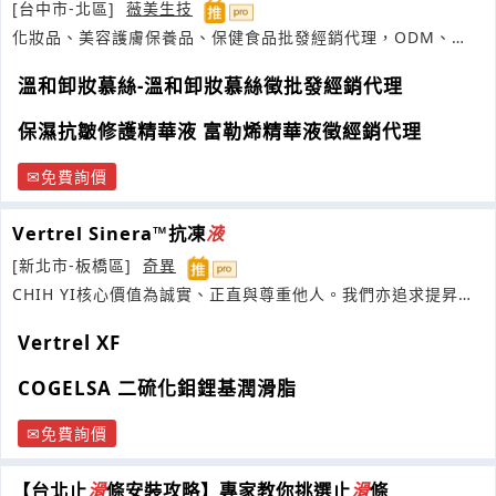
[台中市-北區]
薇美生技
化妝品、美容護膚保養品、保健食品批發經銷代理，ODM、
OEM代工開發設計
溫和卸妝慕絲-溫和卸妝慕絲徵批發經銷代理
保濕抗皺修護精華液 富勒烯精華液徵經銷代理
免費詢價
Vertrel Sinera™抗凍
液
[新北市-板橋區]
奇異
CHIH YI核心價值為誠實、正直與尊重他人。我們亦追求提昇信
任
Vertrel XF
COGELSA 二硫化鉬鋰基潤滑脂
免費詢價
【台北止
滑
條安裝攻略】專家教你挑選止
滑
條