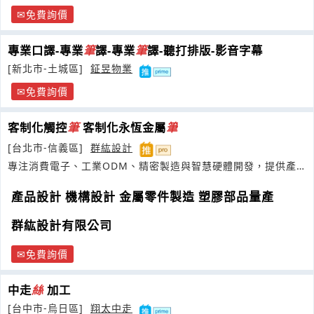
免費詢價
專業口譯-專業
筆
譯-專業
筆
譯-聽打排版-影音字幕
[新北市-土城區]
鉦昱物業
免費詢價
客制化觸控
筆
客制化永恆金屬
筆
[台北市-信義區]
群紘設計
專注消費電子、工業ODM、精密製造與智慧硬體開發，提供產
品設計
產品設計 機構設計 金屬零件製造 塑膠部品量產
群紘設計有限公司
免費詢價
中走
絲
加工
[台中市-烏日區]
翔太中走