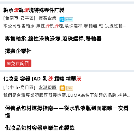
軸承
滑
軌
滑
塊特殊零件訂製
[台南市-安平區]
擇鑫企業
本公司專售軸承,線性
滑
軌
滑
塊,滾珠螺桿,聯軸器,軸心,線性軸承,
微型軸承及
滑
塊,精密
滑
台等
專售軸承,線性滑軌滑塊,滾珠螺桿,聯軸器
擇鑫企業社
免費詢價
化妝品 容器 JAD 乳
液
霜罐 精華
液
[台中市-烏日區]
永琳塑膠
我們是台灣專業塑膠容器製造廠,EUMA為名下創建的品牌,抱持
品質至上的服務
保養品包材選擇指南——從水乳液瓶到面霜罐一次看
懂
化妝品包材容器專業生產製造