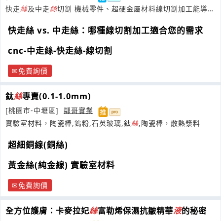
快走
絲
及中走
絲
切割 機械零件、超硬金屬材料線切割加工能導電
都可以切割.
快走絲 vs. 中走絲：哪種線切割加工適合您的需求
cnc-中走絲-快走絲-線切割
免費詢價
鈦
絲
專賣(0.1-1.0mm)
[桃園市-中壢區]
鄰哥實業
實驗室材料，陶瓷棒,鎢粉,石英玻璃,鈦
絲
,陶瓷棒，散熱漿料
超細銅線(銅絲)
黃金絲(純金線) 實驗室材料
免費詢價
全方位護膚：卡麥拉妃
絲
富勒烯保濕抗皺精華
液
的秘密