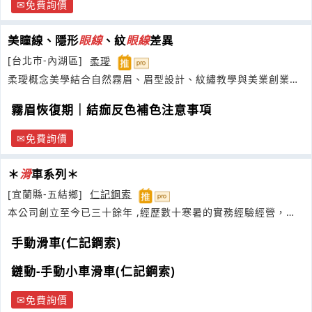
免費詢價
美瞳線、隱形
眼線
、紋
眼線
差異
[台北市-內湖區]
柔璦
柔璦概念美學結合自然霧眉、眉型設計、紋繡教學與美業創業，
打造高質感客製眉眼形象
霧眉恢復期｜結痂反色補色注意事項
免費詢價
＊
滑
車系列＊
[宜蘭縣-五結鄉]
仁記鋼索
本公司創立至今已三十餘年 ,經歷數十寒暑的實務經驗經營，竭
盡滿足客戶所需
手動滑車(仁記鋼索)
鏈動-手動小車滑車(仁記鋼索)
免費詢價