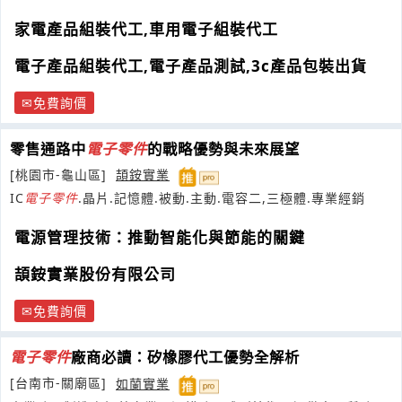
試、維修、包裝代工服務
家電產品組裝代工,車用電子組裝代工
電子產品組裝代工,電子產品測試,3c產品包裝出貨
免費詢價
零售通路中
電子
零件
的戰略優勢與未來展望
[桃園市-龜山區]
頡銨實業
IC
電子
零件
.晶片.記憶體.被動.主動.電容二,三極體.專業經銷
電源管理技術：推動智能化與節能的關鍵
頡銨實業股份有限公司
免費詢價
電子
零件
廠商必讀：矽橡膠代工優勢全解析
[台南市-關廟區]
如蘭實業