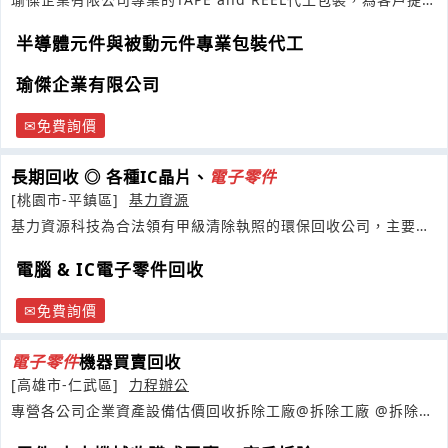
電子
零件
專業包裝代工服務及銷售包裝材料如
半導體元件與被動元件專業包裝代工
瑜傑企業有限公司
免費詢價
長期回收 ◎ 各種IC晶片、
電子
零件
[桃園市-平鎮區]
基力資源
基力資源科技為合法領有甲級清除執照的環保回收公司，主要從
事各種IC
電子
零件
的回收清運
電腦 & IC電子零件回收
免費詢價
電子
零件
機器買賣回收
[高雄市-仁武區]
力程辦公
專營各公司企業資產設備估價回收拆除工廠@拆除工廠 @拆除廠
房@