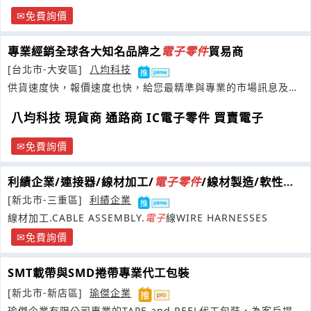
免費詢價
專業經銷全球各大知名品牌之
電子
零件
貿易商
[台北市-大安區]
八均科技
供貨速度快，報價速度也快，給您最精準與專業的市場訊息及分
析預測
八均科技 現貨商 通路商 IC電子零件 買賣電子
免費詢價
利績企業/連接器/線材加工/
電子
零件
/線材製造/軟性扁
平排線/連接器製
[新北市-三重區]
利績企業
線材加工.CABLE ASSEMBLY.
電子
線WIRE HARNESSES
免費詢價
SMT載帶與SMD捲帶專業代工包裝
[新北市-新店區]
瑜傑企業
瑜傑企業有限公司專業的TAPE and REEL代工包裝，為客戶提供