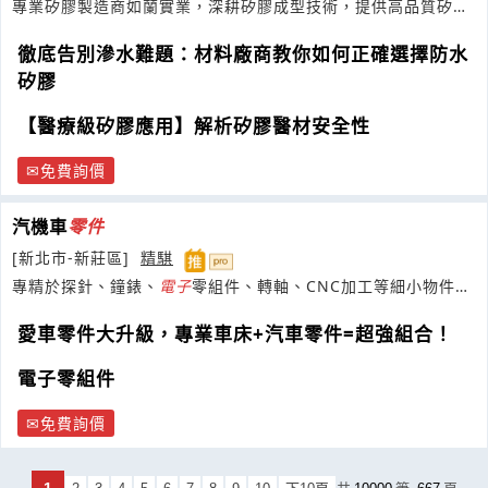
專業矽膠製造商如蘭實業，深耕矽膠成型技術，提供高品質矽膠
密封材料
徹底告別滲水難題：材料廠商教你如何正確選擇防水
矽膠
【醫療級矽膠應用】解析矽膠醫材安全性
免費詢價
汽機車
零件
[新北市-新莊區]
精騏
專精於探針、鐘錶、
電子
零組件、轉軸、CNC加工等細小物件之
研發車製
愛車零件大升級，專業車床+汽車零件=超強組合！
電子零組件
免費詢價
1