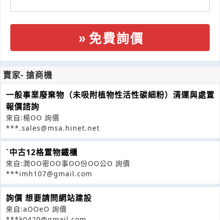
免費詢價
賣家- 搶商機
一般事業廢棄物（未吸附植物性活性碳細粉）清運與處置
報價諮詢
來自:楊OO 詢價
***.sales@msa.hinet.net
ˋ中古12格置物鐵櫃
來自:潤OO密OO事OO份OO公O 詢價
***imh107@gmail.com
詢價 想要請問網站建設
來自:aOOeO 詢價
***k0420@gmail.com