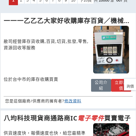
2
3
4
5
6
7
8
9
10
下10頁
共
10000
筆
667
頁
一一一乙乙乙大家好收購庫存百貨／機械／
五金廢料／
電子
零件
敝司經營庫存貨收購,百貨,切貨,批發,零售,
資源回收等服務
位於台中市的庫存收購買賣
公司介
立即詢
詢價
紹
價
您是這個廠商/供應商的擁有者?
修改資料
八均科技現貨商通路商IC
電子
零件
買賣電子
供貨速度快，報價速度也快，給您最精準