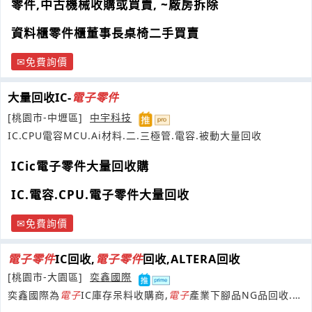
零件,中古機械收購或買賣, ~廠房拆除
資料櫃零件櫃董事長桌椅二手買賣
免費詢價
大量回收IC-
電子
零件
[桃園市-中壢區]
中宇科技
IC.CPU電容MCU.Ai材料.二.三極管.電容.被動大量回收
ICic電子零件大量回收購
IC.電容.CPU.電子零件大量回收
免費詢價
電子
零件
IC回收,
電子
零件
回收,ALTERA回收
[桃園市-大園區]
奕鑫國際
奕鑫國際為
電子
IC庫存呆料收購商,
電子
產業下腳品NG品回收.讓
你庫存變現金.