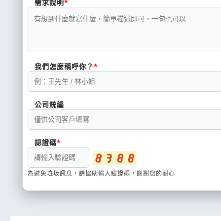
需求說明
我們怎麼稱呼你？
公司統編
認證碼
為避免垃圾訊息，請協助輸入驗證碼，謝謝您的耐心