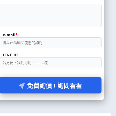
e-mail
LINE ID
免費詢價 / 詢問看看