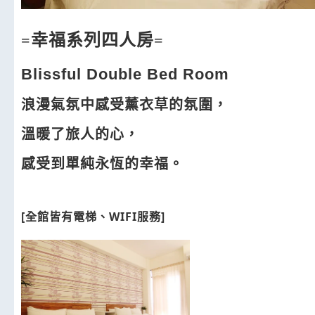
幸福系列四人房
=
=
Blissful Double Bed Room
浪漫氣氛中感受薰衣草的氛圍，
溫暖了旅人的心，
感受到單純永恆的幸福。
[全館皆有電梯
、
WIFI服務]