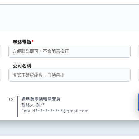
聯絡電話
公司名稱
To:
逢甲美學院租屋套房
聯絡人:劉**
Email:l***********@gmail.com