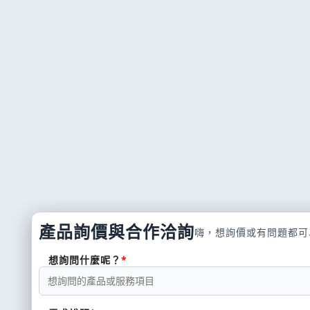
產品詢價與合作洽詢
嗨，想詢價或有問題都可
想詢問什麼呢？