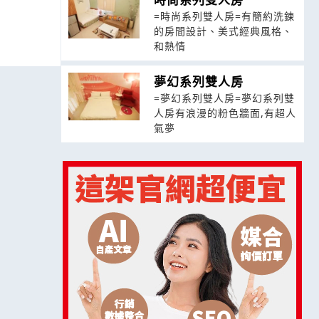
=時尚系列雙人房=有簡約洗鍊
的房間設計、美式經典風格、
和熱情
夢幻系列雙人房
=夢幻系列雙人房=夢幻系列雙
人房有浪漫的粉色牆面,有超人
氣夢